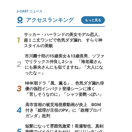
J-CAST ニュース
アクセスランキング
もっと見る
サッカー・ハーランドの美女モデル恋人、
超ミニ丈ワンピで色気ダダ漏れ すらり神
スタイルの美貌
市川團十郎の15歳長女＆13歳長男、ソファ
でリラックス仲良し2ショ 「海老蔵さん
にも麻央さんにも似てますね」「大人にな
ったな～」
NHK朝ドラ「風、薫る」、色気ダダ漏れ俳
優の強烈インパクト登場シーンに沸く
「苦しそうなのに」「シャツ姿艶っぽい」
高市首相の被災地視察動画が炎上 BGM
付き「総理が主役のPV」に「政権プロパ
ガンダ」批判
短髪になって雰囲気激変！長瀬智也、真剣
表情でバイクにまたがり...ガソリンタンク