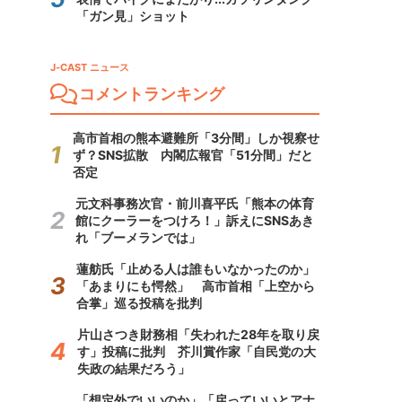
「ガン見」ショット
J-CAST ニュース
コメントランキング
高市首相の熊本避難所「3分間」しか視察せ
ず？SNS拡散 内閣広報官「51分間」だと
否定
元文科事務次官・前川喜平氏「熊本の体育
館にクーラーをつけろ！」訴えにSNSあき
れ「ブーメランでは」
蓮舫氏「止める人は誰もいなかったのか」
「あまりにも愕然」 高市首相「上空から
合掌」巡る投稿を批判
片山さつき財務相「失われた28年を取り戻
す」投稿に批判 芥川賞作家「自民党の大
失政の結果だろう」
「想定外でいいのか」「戻っていいとアナ