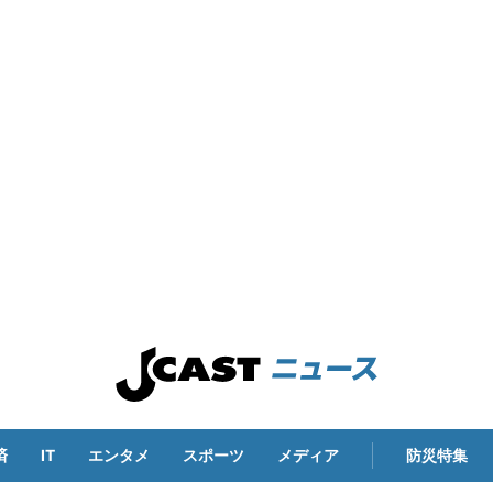
済
IT
エンタメ
スポーツ
メディア
防災特集