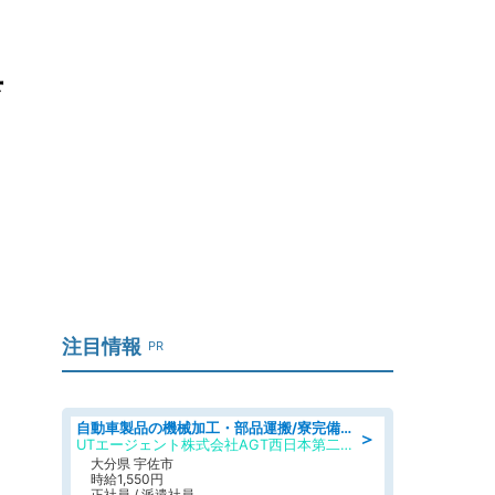
育
ワ
注目情報
PR
自動車製品の機械加工・部品運搬/寮完備/日払い/工場・製造
＞
UTエージェント株式会社AGT西日本第二CU
大分県 宇佐市
時給1,550円
正社員 / 派遣社員