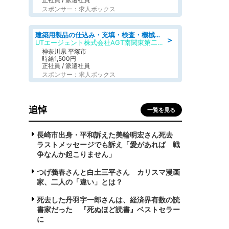
スポンサー：求人ボックス
建築用製品の仕込み・充填・検査・機械操作/寮完備/日払い/工場・製造
＞
UTエージェント株式会社AGT南関東第二CU
神奈川県 平塚市
時給1,500円
正社員 / 派遣社員
スポンサー：求人ボックス
追悼
一覧を見る
長崎市出身・平和訴えた美輪明宏さん死去
ラストメッセージでも訴え「愛があれば 戦
争なんか起こりません」
つげ義春さんと白土三平さん カリスマ漫画
家、二人の「違い」とは？
死去した丹羽宇一郎さんは、経済界有数の読
書家だった 『死ぬほど読書』ベストセラー
に