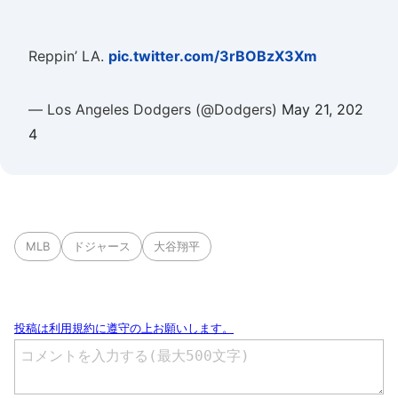
Reppin’ LA.
pic.twitter.com/3rBOBzX3Xm
— Los Angeles Dodgers (@Dodgers)
May 21, 202
4
MLB
ドジャース
大谷翔平