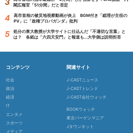
閣広報官「51分間」だと否定
高市首相の被災地視察動画が炎上 BGM付き「総理が主役の
PV」に「政権プロパガンダ」批判
処分の東大教授が大学サイトに仕込んだ「不適切な言葉」と
は？ 各紙は「六四天安門」と報道も...大学側は説明拒否
コンテンツ
関連サイト
社会
J-CASTニュース
政治
J-CASTトレンド
経済
J-CAST会社ウォッチ
IT
BOOKウォッチ
エンタメ
東京バーゲンマニア
スポーツ
Jタウンネット
メディア