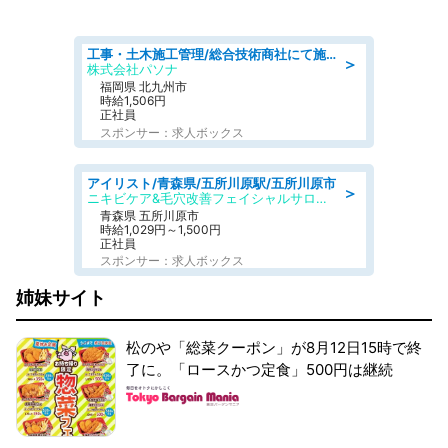
工事・土木施工管理/総合技術商社にて施工管理のお仕事/即日勤務可/車通勤可/工事・土木施工管理/生産・品質管理
＞
株式会社パソナ
福岡県 北九州市
時給1,506円
正社員
スポンサー：求人ボックス
アイリスト/青森県/五所川原駅/五所川原市
＞
ニキビケア&毛穴改善フェイシャルサロン BELDAD
青森県 五所川原市
時給1,029円～1,500円
正社員
スポンサー：求人ボックス
姉妹サイト
松のや「総菜クーポン」が8月12日15時で終
了に。「ロースかつ定食」500円は継続