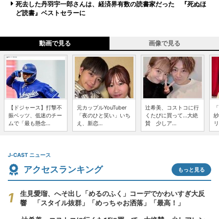
死去した丹羽宇一郎さんは、経済界有数の読書家だった 『死ぬほ
ど読書』ベストセラーに
動画で見る
画像で見る
【ドジャース】打撃不
元カップルYouTuber
辻希美、コストコに行
「
振ベッツ、低迷のチー
「夜のひと笑い」いち
くたびに買って...大絶
紗
ムで「最も懸念...
え、新恋...
賛 少しア...
リ
J-CAST ニュース
アクセスランキング
もっと見る
生見愛瑠、へそ出し「めるのふく」コーデでかわいすぎ大反
響 「スタイル抜群」「めっちゃお洒落」「最高！」