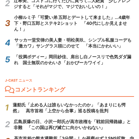
辻希美、コストコに行くたびに買って...大絶賛 少しアレン
ジすると「それがマジで、マジでおいしいの！」
小柳ルミ子「可愛い弟 五郎とデートして来ました」...4歳年
下・野口五郎とステキ2ショット 「40代にしか見えませ
ん！」
サッカー堂安律の美人妻・明松美玖、シンプル私服コーデも
「激カワ」サングラス頭にのせて 「本当にかわいい」
「役満ボディー」岡田紗佳、肩出し白ノースリで色気ダダ漏
れ 国士無双のかわいさ「おかぴーカワイイ」
J-CAST ニュース
コメントランキング
蓮舫氏「止める人は誰もいなかったのか」「あまりにも愕
然」 高市首相「上空から合掌」巡る投稿を批判
広島原爆の日、小沢一郎氏が高市政権を「戦前回帰路線」と
非難 「この国は再び滅亡に向かいかねない」
高市首相の熊本避難所「3分間」しか視察せず？SNS拡散 内