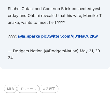
Shohei Ohtani and Cameron Brink connected yest
erday and Ohtani revealed that his wife, Mamiko T
anaka, wants to meet her! ????
????:
@la_sparks
pic.twitter.com/g01NaCu2Kw
— Dodgers Nation (@DodgersNation)
May 21, 20
24
MLB
ドジャース
大谷翔平