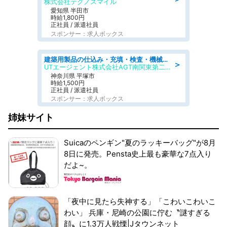
株式会社テクノスマイル
愛知県 半田市
時給1,800円
正社員 / 派遣社員
スポンサー：求人ボックス
建築用製品の仕込み・充填・検査・機械操作/寮完備/日払い/工場・製造
＞
UTエージェント株式会社AGT南関東第二CU
神奈川県 平塚市
時給1,500円
正社員 / 派遣社員
スポンサー：求人ボックス
姉妹サイト
Suicaのペンギン"夏のラッキーバッグ"が8月
8日に発売。Pensta史上最も豪華な7点入り
だよ~。
「夜中に見たら失神する」「こわいこわいこ
わい」 兵庫・尼崎の公園に佇む〝謎すぎる
顔〟に1.3万人戦慄|Jタウンネット