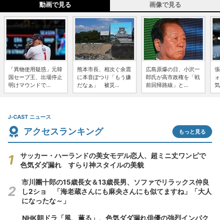
動画で見る
画像で見る
「異物使用疑惑」元韓
熊本市長、相次ぐ余震
広島原爆の日、小沢一
張
国セーブ王、出場停止
に本音ぽつり「もう嫌
郎氏が高市政権を「戦
ォ
明けマウンドで...
だなぁ」 被災...
前回帰路線」と...
気
J-CAST ニュース
アクセスランキング
もっと見る
サッカー・ハーランドの美女モデル恋人、超ミニ丈ワンピで
色気ダダ漏れ すらり神スタイルの美貌
市川團十郎の15歳長女＆13歳長男、ソファでリラックス仲良
し2ショ 「海老蔵さんにも麻央さんにも似てますね」「大人
になったな～」
NHK朝ドラ「風、薫る」、色気ダダ漏れ俳優の強烈インパク