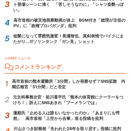
ト登場シーンに沸く 「苦しそうなのに」「シャツ姿艶っぽ
い」
高市首相の被災地視察動画が炎上 BGM付き「総理が主役の
PV」に「政権プロパガンダ」批判
短髪になって雰囲気激変！長瀬智也、真剣表情でバイクにま
たがり...ガソリンタンク「ガン見」ショット
J-CAST ニュース
コメントランキング
高市首相の熊本避難所「3分間」しか視察せず？SNS拡散 内
閣広報官「51分間」だと否定
元文科事務次官・前川喜平氏「熊本の体育館にクーラーをつ
けろ！」訴えにSNSあきれ「ブーメランでは」
蓮舫氏「止める人は誰もいなかったのか」「あまりにも愕
然」 高市首相「上空から合掌」巡る投稿を批判
片山さつき財務相「失われた28年を取り戻す」投稿に批判