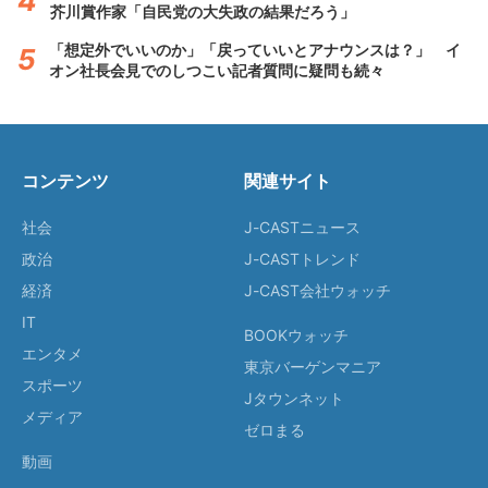
芥川賞作家「自民党の大失政の結果だろう」
「想定外でいいのか」「戻っていいとアナウンスは？」 イ
オン社長会見でのしつこい記者質問に疑問も続々
コンテンツ
関連サイト
社会
J-CASTニュース
政治
J-CASTトレンド
経済
J-CAST会社ウォッチ
IT
BOOKウォッチ
エンタメ
東京バーゲンマニア
スポーツ
Jタウンネット
メディア
ゼロまる
動画