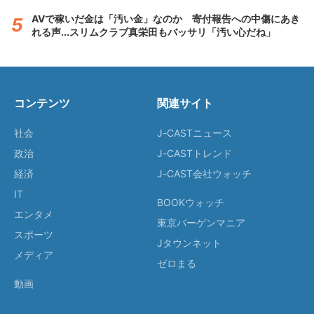
AVで稼いだ金は「汚い金」なのか 寄付報告への中傷にあき
れる声...スリムクラブ真栄田もバッサリ「汚い心だね」
コンテンツ
関連サイト
社会
J-CASTニュース
政治
J-CASTトレンド
経済
J-CAST会社ウォッチ
IT
BOOKウォッチ
エンタメ
東京バーゲンマニア
スポーツ
Jタウンネット
メディア
ゼロまる
動画