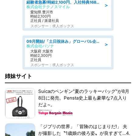
経験者急募!時給2,100円、入社特典168万円の自動車製造業務/トヨタ自動車/tutumi
＞
株式会社テクノスマイル
愛知県 豊川市
時給2,100円
正社員 / 派遣社員
スポンサー：求人ボックス
09月開始/「土日祝休み」グローバル企業での産業保健のお仕事/保健師/高時給/残業なし/服装自由
＞
株式会社パソナ
大阪府 大阪市
時給2,300円
正社員
スポンサー：求人ボックス
姉妹サイト
Suicaのペンギン"夏のラッキーバッグ"が8月
8日に発売。Pensta史上最も豪華な7点入り
だよ~。
「ジブリの世界」「冒険のはじまりだ!」 夫
が撮影した〝1歳娘の後ろ姿〟が良すぎて...4.