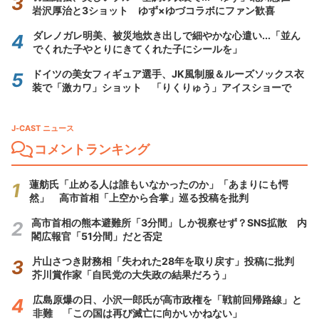
岩沢厚治と3ショット ゆず×ゆづコラボにファン歓喜
ダレノガレ明美、被災地炊き出しで細やかな心遣い...「並ん
でくれた子やとりにきてくれた子にシールを」
ドイツの美女フィギュア選手、JK風制服＆ルーズソックス衣
装で「激カワ」ショット 「りくりゅう」アイスショーで
J-CAST ニュース
コメントランキング
蓮舫氏「止める人は誰もいなかったのか」「あまりにも愕
然」 高市首相「上空から合掌」巡る投稿を批判
高市首相の熊本避難所「3分間」しか視察せず？SNS拡散 内
閣広報官「51分間」だと否定
片山さつき財務相「失われた28年を取り戻す」投稿に批判
芥川賞作家「自民党の大失政の結果だろう」
広島原爆の日、小沢一郎氏が高市政権を「戦前回帰路線」と
非難 「この国は再び滅亡に向かいかねない」