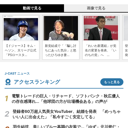
動画で見る
画像で見る
【ドジャース】キム・
新党結成で「「騙し討
「れいわ新選組」が党
登
ヘソン、大リーグ公式
ちにあった気分」と怒
名の変更を発表、「い
女
「PSロースタ...
ったひろゆき妻...
のちの党」へ ...
発
J-CAST ニュース
アクセスランキング
もっと見る
電撃トレードの巨人・リチャード、ソフトバンク・秋広優人
の存在感薄れ...「他球団の方が出場機会ある」の声が
登録者60万超人気美女YouTuber、結婚を発表 「めっちゃ
いい人に出会えた」「私今すごく安定してる」
羽生結弦、美しいブルー基調の衣装で...「ゆず」北川悠仁・