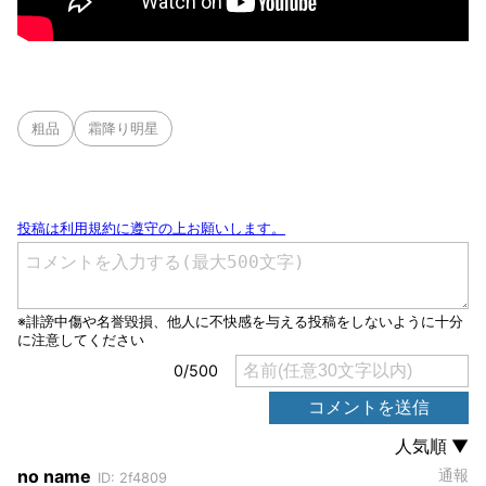
粗品
霜降り明星