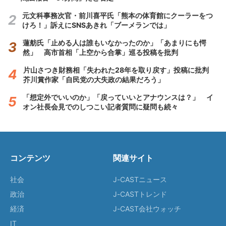
元文科事務次官・前川喜平氏「熊本の体育館にクーラーをつ
けろ！」訴えにSNSあきれ「ブーメランでは」
蓮舫氏「止める人は誰もいなかったのか」「あまりにも愕
然」 高市首相「上空から合掌」巡る投稿を批判
片山さつき財務相「失われた28年を取り戻す」投稿に批判
芥川賞作家「自民党の大失政の結果だろう」
「想定外でいいのか」「戻っていいとアナウンスは？」 イ
オン社長会見でのしつこい記者質問に疑問も続々
コンテンツ
関連サイト
社会
J-CASTニュース
政治
J-CASTトレンド
経済
J-CAST会社ウォッチ
IT