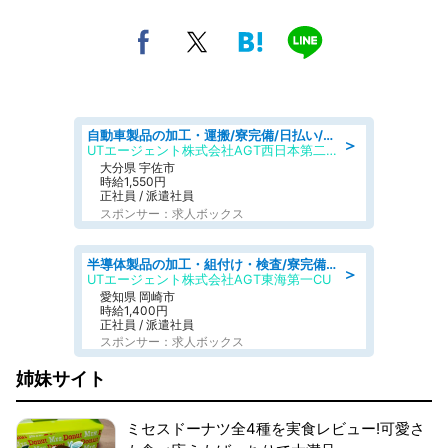
自動車製品の加工・運搬/寮完備/日払い/工場・製造
＞
UTエージェント株式会社AGT西日本第二CU
大分県 宇佐市
時給1,550円
正社員 / 派遣社員
スポンサー：求人ボックス
半導体製品の加工・組付け・検査/寮完備/日勤/日払い/工場・製造
＞
UTエージェント株式会社AGT東海第一CU
愛知県 岡崎市
時給1,400円
正社員 / 派遣社員
スポンサー：求人ボックス
姉妹サイト
ミセスドーナツ全4種を実食レビュー!可愛さ