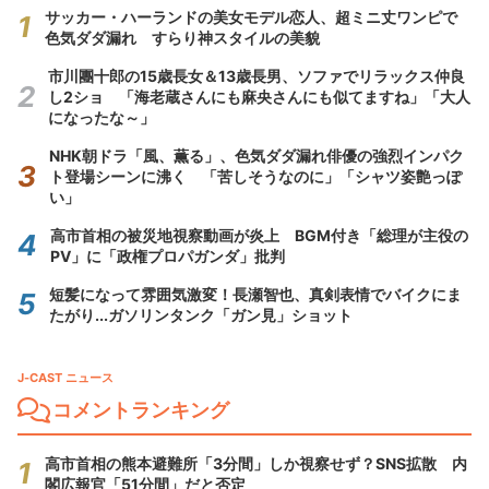
サッカー・ハーランドの美女モデル恋人、超ミニ丈ワンピで
色気ダダ漏れ すらり神スタイルの美貌
市川團十郎の15歳長女＆13歳長男、ソファでリラックス仲良
し2ショ 「海老蔵さんにも麻央さんにも似てますね」「大人
になったな～」
NHK朝ドラ「風、薫る」、色気ダダ漏れ俳優の強烈インパク
ト登場シーンに沸く 「苦しそうなのに」「シャツ姿艶っぽ
い」
高市首相の被災地視察動画が炎上 BGM付き「総理が主役の
PV」に「政権プロパガンダ」批判
短髪になって雰囲気激変！長瀬智也、真剣表情でバイクにま
たがり...ガソリンタンク「ガン見」ショット
J-CAST ニュース
コメントランキング
高市首相の熊本避難所「3分間」しか視察せず？SNS拡散 内
閣広報官「51分間」だと否定