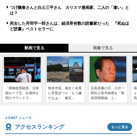
つげ義春さんと白土三平さん カリスマ漫画家、二人の「違い」と
は？
死去した丹羽宇一郎さんは、経済界有数の読書家だった 『死ぬほ
ど読書』ベストセラーに
動画で見る
画像で見る
「異物使用疑惑」元韓
熊本市長、相次ぐ余震
広島原爆の日、小沢一
張
国セーブ王、出場停止
に本音ぽつり「もう嫌
郎氏が高市政権を「戦
ォ
明けマウンドで...
だなぁ」 被災...
前回帰路線」と...
気
J-CAST ニュース
アクセスランキング
もっと見る