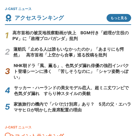
J-CAST ニュース
アクセスランキング
もっと見る
高市首相の被災地視察動画が炎上 BGM付き「総理が主役の
PV」に「政権プロパガンダ」批判
蓮舫氏「止める人は誰もいなかったのか」「あまりにも愕
然」 高市首相「上空から合掌」巡る投稿を批判
NHK朝ドラ「風、薫る」、色気ダダ漏れ俳優の強烈インパク
ト登場シーンに沸く 「苦しそうなのに」「シャツ姿艶っぽ
い」
サッカー・ハーランドの美女モデル恋人、超ミニ丈ワンピで
色気ダダ漏れ すらり神スタイルの美貌
家族旅行の機内で「パパだけ別席」あり？ 5児の父・エハラ
マサヒロが明かした座席配置の理由
J-CAST ニュース