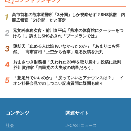
コメントランキング
高市首相の熊本避難所「3分間」しか視察せず？SNS拡散 内
閣広報官「51分間」だと否定
元文科事務次官・前川喜平氏「熊本の体育館にクーラーをつ
けろ！」訴えにSNSあきれ「ブーメランでは」
蓮舫氏「止める人は誰もいなかったのか」「あまりにも愕
然」 高市首相「上空から合掌」巡る投稿を批判
片山さつき財務相「失われた28年を取り戻す」投稿に批判
芥川賞作家「自民党の大失政の結果だろう」
「想定外でいいのか」「戻っていいとアナウンスは？」 イ
オン社長会見でのしつこい記者質問に疑問も続々
コンテンツ
関連サイト
社会
J-CASTニュース