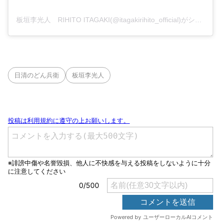
板垣李光人 RIHITO ITAGAKI(@itagakirihito_official)がシェアした投稿
日清のどん兵衛
板垣李光人