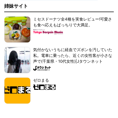
姉妹サイト
ミセスドーナツ全4種を実食レビュー!可愛さ
も食べ応えもばっちりで大満足。
気付かないうちに経血でズボンを汚していた
私。電車に乗ったら、近くの女性客が小さな
声で(千葉県・10代女性)|Jタウンネット
ゼロまる