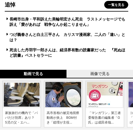
追悼
一覧を見る
長崎市出身・平和訴えた美輪明宏さん死去 ラストメッセージでも
訴え「愛があれば 戦争なんか起こりません」
つげ義春さんと白土三平さん カリスマ漫画家、二人の「違い」と
は？
死去した丹羽宇一郎さんは、経済界有数の読書家だった 『死ぬほ
ど読書』ベストセラーに
動画で見る
画像で見る
家族旅行の機内で「パ
高市首相の被災地視察
「マンガワン」第三者
コ
パだけ別席」あり？
動画が炎上 BGM付
委報告書の編集者「G
「
5児の父・エハ...
き「総理が主役...
氏」は成田卓哉...
げ