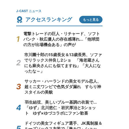
J-CAST ニュース
アクセスランキング
もっと見る
電撃トレードの巨人・リチャード、ソフト
バンク・秋広優人の存在感薄れ...「他球団
の方が出場機会ある」の声が
市川團十郎の15歳長女＆13歳長男、ソファ
でリラックス仲良し2ショ 「海老蔵さん
にも麻央さんにも似てますね」「大人にな
ったな～」
サッカー・ハーランドの美女モデル恋人、
超ミニ丈ワンピで色気ダダ漏れ すらり神
スタイルの美貌
羽生結弦、美しいブルー基調の衣装で...
「ゆず」北川悠仁・岩沢厚治と3ショッ
ト ゆず×ゆづコラボにファン歓喜
ドイツの美女フィギュア選手、JK風制服＆
ルーズソックス衣装で「激カワ」ショッ