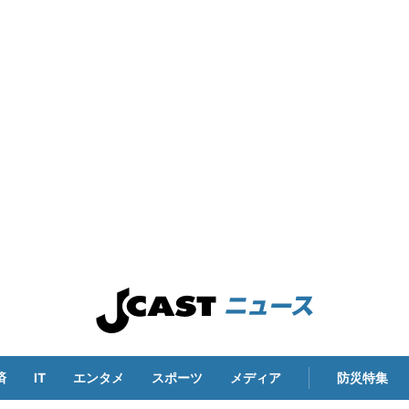
済
IT
エンタメ
スポーツ
メディア
防災特集