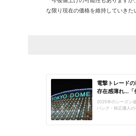
「今後値上げの可能性もありますが
な限り現在の価格を維持していきた
電撃トレードの
存在感薄れ..
2025年のシーズ
バンク・秋広優人の
いリチャードはソフ
いた長打力を評価さ
移籍。阿部慎之助前監
打点をマークした。