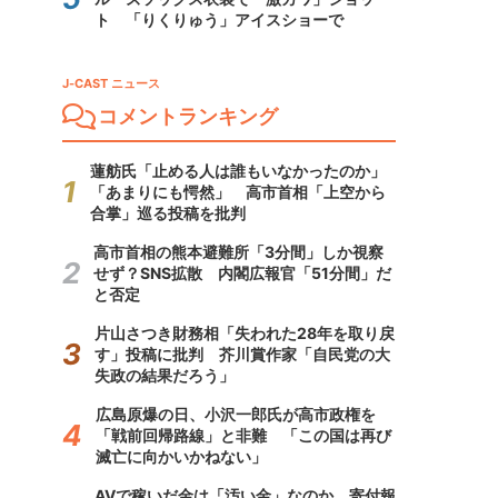
ト 「りくりゅう」アイスショーで
J-CAST ニュース
コメントランキング
蓮舫氏「止める人は誰もいなかったのか」
「あまりにも愕然」 高市首相「上空から
合掌」巡る投稿を批判
高市首相の熊本避難所「3分間」しか視察
せず？SNS拡散 内閣広報官「51分間」だ
と否定
片山さつき財務相「失われた28年を取り戻
す」投稿に批判 芥川賞作家「自民党の大
失政の結果だろう」
広島原爆の日、小沢一郎氏が高市政権を
「戦前回帰路線」と非難 「この国は再び
滅亡に向かいかねない」
AVで稼いだ金は「汚い金」なのか 寄付報