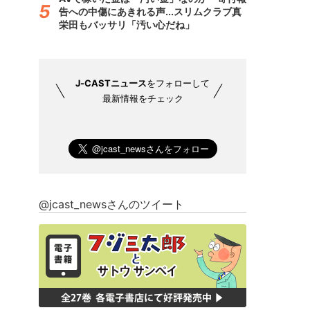
告への中傷にあきれる声...スリムクラブ真
栄田もバッサリ「汚い心だね」
J-CASTニュース
をフォローして
最新情報をチェック
@jcast_newsさんのツイート