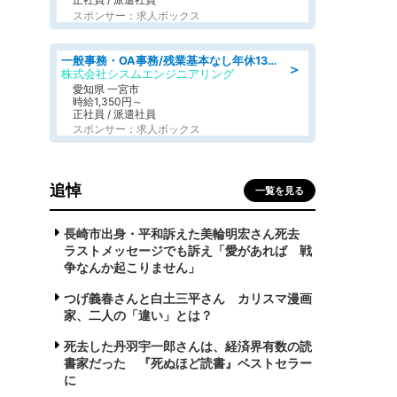
スポンサー：求人ボックス
一般事務・OA事務/残業基本なし年休130日社保完備の一般・調達事務
＞
株式会社シスムエンジニアリング
愛知県 一宮市
時給1,350円～
正社員 / 派遣社員
スポンサー：求人ボックス
追悼
一覧を見る
長崎市出身・平和訴えた美輪明宏さん死去
ラストメッセージでも訴え「愛があれば 戦
争なんか起こりません」
つげ義春さんと白土三平さん カリスマ漫画
家、二人の「違い」とは？
死去した丹羽宇一郎さんは、経済界有数の読
書家だった 『死ぬほど読書』ベストセラー
に