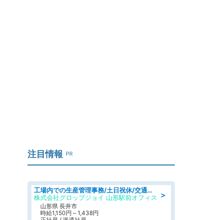
注目情報
PR
工場内での生産管理事務/土日祝休/交通費支給
＞
株式会社グロップジョイ 山形駅前オフィス
山形県 長井市
時給1,150円～1,438円
正社員 / 派遣社員