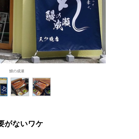
鰻の成瀬
要がないワケ