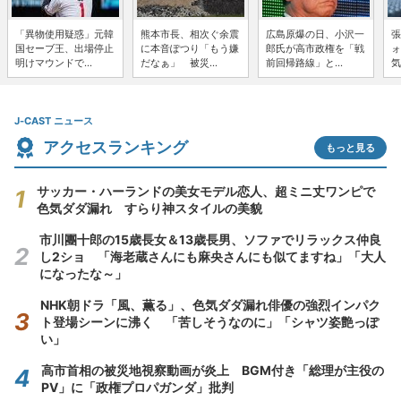
「異物使用疑惑」元韓
熊本市長、相次ぐ余震
広島原爆の日、小沢一
張
国セーブ王、出場停止
に本音ぽつり「もう嫌
郎氏が高市政権を「戦
ォ
明けマウンドで...
だなぁ」 被災...
前回帰路線」と...
気
J-CAST ニュース
アクセスランキング
もっと見る
サッカー・ハーランドの美女モデル恋人、超ミニ丈ワンピで
色気ダダ漏れ すらり神スタイルの美貌
市川團十郎の15歳長女＆13歳長男、ソファでリラックス仲良
し2ショ 「海老蔵さんにも麻央さんにも似てますね」「大人
になったな～」
NHK朝ドラ「風、薫る」、色気ダダ漏れ俳優の強烈インパク
ト登場シーンに沸く 「苦しそうなのに」「シャツ姿艶っぽ
い」
高市首相の被災地視察動画が炎上 BGM付き「総理が主役の
PV」に「政権プロパガンダ」批判