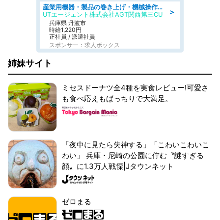
産業用機器・製品の巻き上げ・機械操作・材料補充/寮完備/日勤/日払い/工場・製造
＞
UTエージェント株式会社AGT関西第三CU
兵庫県 丹波市
時給1,220円
正社員 / 派遣社員
スポンサー：求人ボックス
姉妹サイト
ミセスドーナツ全4種を実食レビュー!可愛さ
も食べ応えもばっちりで大満足。
「夜中に見たら失神する」「こわいこわいこ
わい」 兵庫・尼崎の公園に佇む〝謎すぎる
顔〟に1.3万人戦慄|Jタウンネット
ゼロまる