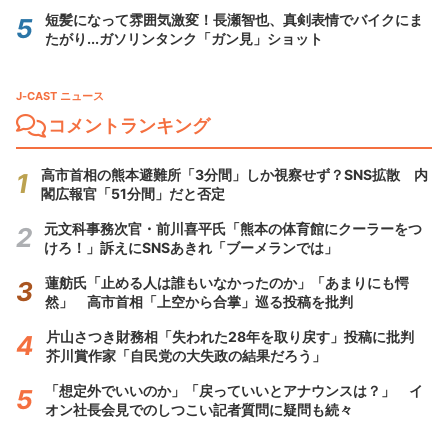
短髪になって雰囲気激変！長瀬智也、真剣表情でバイクにま
たがり...ガソリンタンク「ガン見」ショット
J-CAST ニュース
コメントランキング
高市首相の熊本避難所「3分間」しか視察せず？SNS拡散 内
閣広報官「51分間」だと否定
元文科事務次官・前川喜平氏「熊本の体育館にクーラーをつ
けろ！」訴えにSNSあきれ「ブーメランでは」
蓮舫氏「止める人は誰もいなかったのか」「あまりにも愕
然」 高市首相「上空から合掌」巡る投稿を批判
片山さつき財務相「失われた28年を取り戻す」投稿に批判
芥川賞作家「自民党の大失政の結果だろう」
「想定外でいいのか」「戻っていいとアナウンスは？」 イ
オン社長会見でのしつこい記者質問に疑問も続々