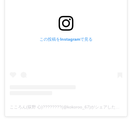
この投稿をInstagramで見る
こころん(荻野 心)????????(@kokoroo_67)がシェアした投稿