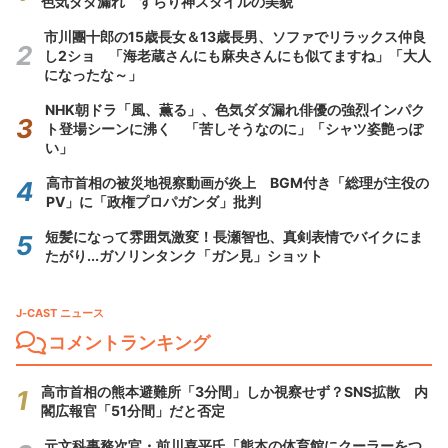
色気ダダ漏れ すらり神スタイルの美貌
市川團十郎の15歳長女＆13歳長男、ソファでリラックス仲良
し2ショ 「海老蔵さんにも麻央さんにも似てますね」「大人
になったな～」
NHK朝ドラ「風、薫る」、色気ダダ漏れ俳優の強烈インパク
ト登場シーンに沸く 「苦しそうなのに」「シャツ姿艶っぽ
い」
高市首相の被災地視察動画が炎上 BGM付き「総理が主役の
PV」に「政権プロパガンダ」批判
短髪になって雰囲気激変！長瀬智也、真剣表情でバイクにま
たがり...ガソリンタンク「ガン見」ショット
J-CAST ニュース
コメントランキング
高市首相の熊本避難所「3分間」しか視察せず？SNS拡散 内
閣広報官「51分間」だと否定
元文科事務次官・前川喜平氏「熊本の体育館にクーラーをつ