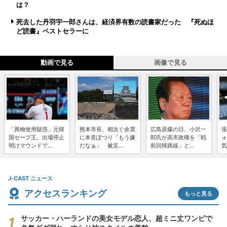
は？
死去した丹羽宇一郎さんは、経済界有数の読書家だった 『死ぬほ
ど読書』ベストセラーに
動画で見る
画像で見る
「異物使用疑惑」元韓
熊本市長、相次ぐ余震
広島原爆の日、小沢一
張
国セーブ王、出場停止
に本音ぽつり「もう嫌
郎氏が高市政権を「戦
ォ
明けマウンドで...
だなぁ」 被災...
前回帰路線」と...
気
J-CAST ニュース
アクセスランキング
もっと見る
サッカー・ハーランドの美女モデル恋人、超ミニ丈ワンピで