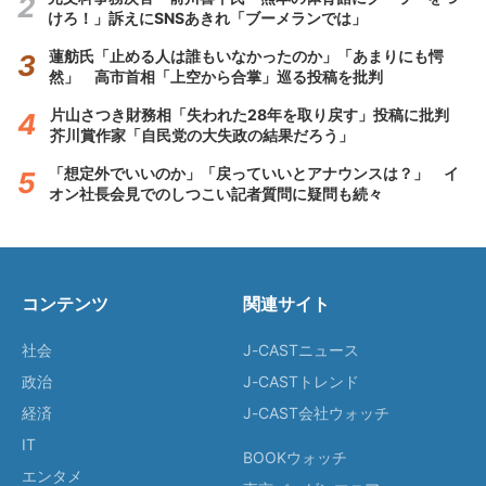
けろ！」訴えにSNSあきれ「ブーメランでは」
蓮舫氏「止める人は誰もいなかったのか」「あまりにも愕
然」 高市首相「上空から合掌」巡る投稿を批判
片山さつき財務相「失われた28年を取り戻す」投稿に批判
芥川賞作家「自民党の大失政の結果だろう」
「想定外でいいのか」「戻っていいとアナウンスは？」 イ
オン社長会見でのしつこい記者質問に疑問も続々
コンテンツ
関連サイト
社会
J-CASTニュース
政治
J-CASTトレンド
経済
J-CAST会社ウォッチ
IT
BOOKウォッチ
エンタメ