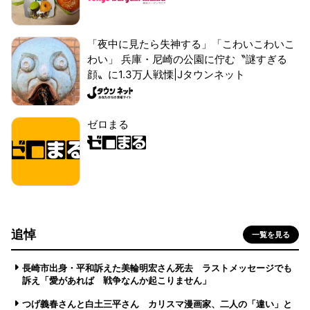
「夜中に見たら失神する」「こわいこわいこ
わい」 兵庫・尼崎の公園に佇む〝謎すぎる
顔〟に1.3万人戦慄|Jタウンネット
ゼロまる
追悼
一覧を見る
長崎市出身・平和訴えた美輪明宏さん死去 ラストメッセージでも
訴え「愛があれば 戦争なんか起こりません」
つげ義春さんと白土三平さん カリスマ漫画家、二人の「違い」と