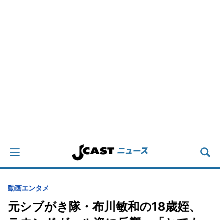
動画
エンタメ
元シブがき隊・布川敏和の18歳姪、