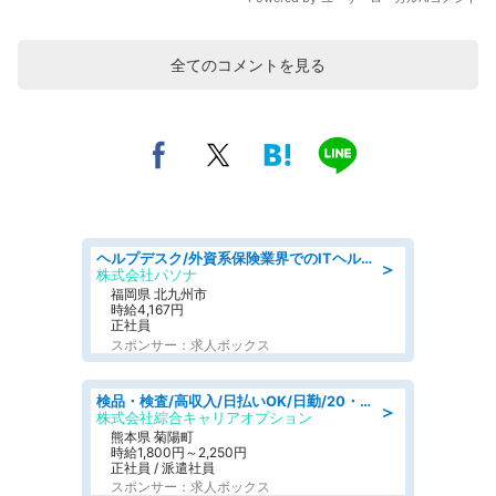
全てのコメントを見る
ヘルプデスク/外資系保険業界でのITヘルプデスク業務/駅近/即日勤務可/ヘルプデスク
＞
株式会社パソナ
福岡県 北九州市
時給4,167円
正社員
スポンサー：求人ボックス
検品・検査/高収入/日払いOK/日勤/20・30・40代活躍中/製造 工場
＞
株式会社綜合キャリアオプション
熊本県 菊陽町
時給1,800円～2,250円
正社員 / 派遣社員
スポンサー：求人ボックス