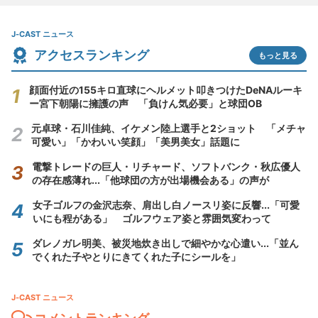
J-CAST ニュース
アクセスランキング
もっと見る
顔面付近の155キロ直球にヘルメット叩きつけたDeNAルーキ
ー宮下朝陽に擁護の声 「負けん気必要」と球団OB
元卓球・石川佳純、イケメン陸上選手と2ショット 「メチャ
可愛い」「かわいい笑顔」「美男美女」話題に
電撃トレードの巨人・リチャード、ソフトバンク・秋広優人
の存在感薄れ...「他球団の方が出場機会ある」の声が
女子ゴルフの金沢志奈、肩出し白ノースリ姿に反響...「可愛
いにも程がある」 ゴルフウェア姿と雰囲気変わって
ダレノガレ明美、被災地炊き出しで細やかな心遣い...「並ん
でくれた子やとりにきてくれた子にシールを」
J-CAST ニュース