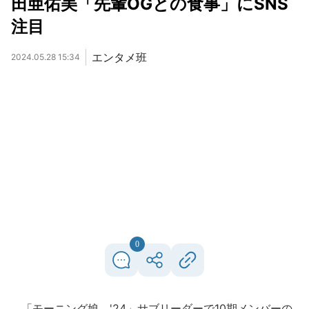
田亜佑美「先輩OGとの食事」にSNS
注目
エンタメ班
2024.05.28 15:34
0
「モーニング娘。'24」サブリーダーで10期メンバーの