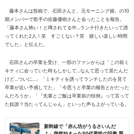
藤本さんは投稿で、石田さんと、元モーニング娘。の10
期メンバーで歌手の佐藤優樹さんと会ったことを報告。
「藤本さん怖い！と噂されてる中...ランチ行きたいって誘
ってくれた2人！笑 すごくない？笑 嬉しい楽しい時間
でした」と伝えた。
石田さんの卒業を受け、一部のファンからは「この前ミ
キティに会っていた時もしかして...なんて思って居たんだ
けど...ついに...」「ミキティを誘ってランチしたのを見て
卒業が近い予感してた」「今思うと卒業の報告とかだった
んだろうか」「『先輩とご飯は卒業前の恒例』って言って
た奴誰？当たってんじゃん」といった声も上がっている。
新幹線で「赤ん坊がうるさいんだ
よ」突然始まった50代男性の説教 周