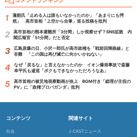
コメントランキング
蓮舫氏「止める人は誰もいなかったのか」「あまりにも愕
然」 高市首相「上空から合掌」巡る投稿を批判
高市首相の熊本避難所「3分間」しか視察せず？SNS拡散 内
閣広報官「51分間」だと否定
広島原爆の日、小沢一郎氏が高市政権を「戦前回帰路線」と
非難 「この国は再び滅亡に向かいかねない」
なぜ「戻るな」と言えなかったのか イオン爆発事故で斎藤
幸平氏も逡巡「ボクもできなかっただろうなあ」
高市首相の被災地視察動画が炎上 BGM付き「総理が主役の
PV」に「政権プロパガンダ」批判
コンテンツ
関連サイト
社会
J-CASTニュース