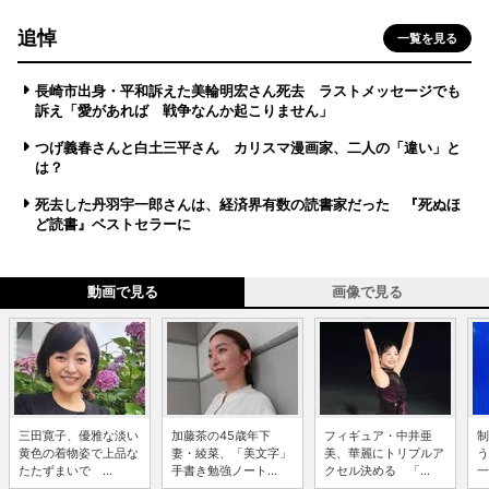
追悼
一覧を見る
長崎市出身・平和訴えた美輪明宏さん死去 ラストメッセージでも
訴え「愛があれば 戦争なんか起こりません」
つげ義春さんと白土三平さん カリスマ漫画家、二人の「違い」と
は？
死去した丹羽宇一郎さんは、経済界有数の読書家だった 『死ぬほ
ど読書』ベストセラーに
動画で見る
画像で見る
三田寛子、優雅な淡い
加藤茶の45歳年下
フィギュア・中井亜
制
黄色の着物姿で上品な
妻・綾菜、「美文字」
美、華麗にトリプルア
う
たたずまいで ...
手書き勉強ノート...
クセル決める 「...
一