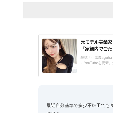
元モデル実業家
「家族内でごた
雑誌「小悪魔ageh
にYouTubeを
はおうちの中での撮
たことを発表。26年
表し、「私たちにと
ます」
最近自分基準で多少不細工でも