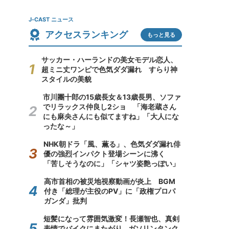
J-CAST ニュース
アクセスランキング
もっと見る
サッカー・ハーランドの美女モデル恋人、
超ミニ丈ワンピで色気ダダ漏れ すらり神
スタイルの美貌
市川團十郎の15歳長女＆13歳長男、ソファ
でリラックス仲良し2ショ 「海老蔵さん
にも麻央さんにも似てますね」「大人にな
ったな～」
NHK朝ドラ「風、薫る」、色気ダダ漏れ俳
優の強烈インパクト登場シーンに沸く
「苦しそうなのに」「シャツ姿艶っぽい」
高市首相の被災地視察動画が炎上 BGM
付き「総理が主役のPV」に「政権プロパ
ガンダ」批判
短髪になって雰囲気激変！長瀬智也、真剣
表情でバイクにまたがり...ガソリンタンク