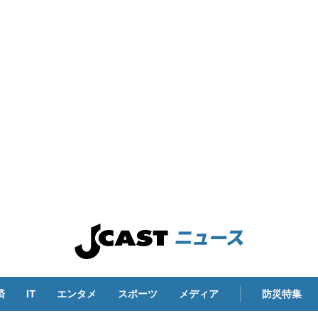
済
IT
エンタメ
スポーツ
メディア
防災特集