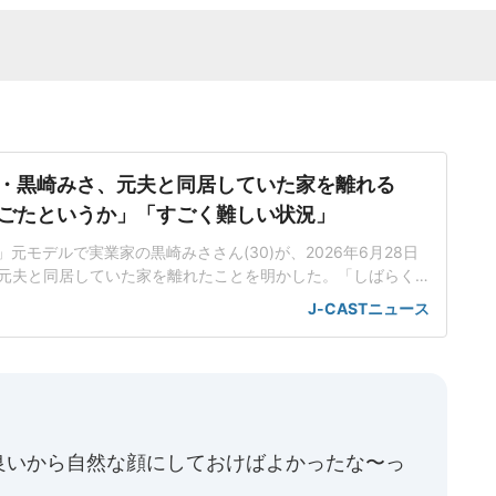
・黒崎みさ、元夫と同居していた家を離れる
ごたというか」「すごく難しい状況」
a」元モデルで実業家の黒崎みささん(30)が、2026年6月28日
更新。元夫と同居していた家を離れたことを明かした。「しばらく
影は難しい」黒崎さんは23年1月、結婚と、双子を出産してい
J-CASTニュース
3月、YouTubeで「去年のうちに離婚をしておりました」と公
ってはプラスな方な離婚」「子どもたち含めて一緒に住んで
良いから自然な顔にしておけばよかったな〜っ