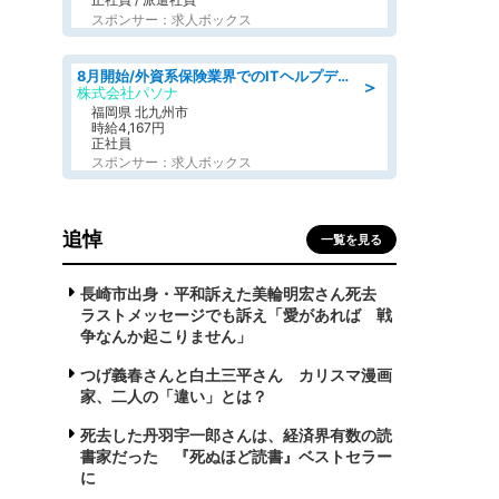
スポンサー：求人ボックス
8月開始/外資系保険業界でのITヘルプデスク業務/駅近/即日勤務可/ヘルプデスク
＞
株式会社パソナ
福岡県 北九州市
時給4,167円
正社員
スポンサー：求人ボックス
追悼
一覧を見る
長崎市出身・平和訴えた美輪明宏さん死去
ラストメッセージでも訴え「愛があれば 戦
争なんか起こりません」
つげ義春さんと白土三平さん カリスマ漫画
家、二人の「違い」とは？
死去した丹羽宇一郎さんは、経済界有数の読
書家だった 『死ぬほど読書』ベストセラー
に