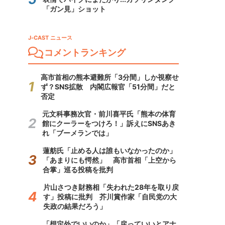
「ガン見」ショット
J-CAST ニュース
コメントランキング
高市首相の熊本避難所「3分間」しか視察せ
ず？SNS拡散 内閣広報官「51分間」だと
否定
元文科事務次官・前川喜平氏「熊本の体育
館にクーラーをつけろ！」訴えにSNSあき
れ「ブーメランでは」
蓮舫氏「止める人は誰もいなかったのか」
「あまりにも愕然」 高市首相「上空から
合掌」巡る投稿を批判
片山さつき財務相「失われた28年を取り戻
す」投稿に批判 芥川賞作家「自民党の大
失政の結果だろう」
「想定外でいいのか」「戻っていいとアナ