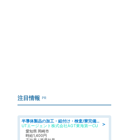
注目情報
PR
半導体製品の加工・組付け・検査/寮完備/日勤/日払い/工場・製造
＞
UTエージェント株式会社AGT東海第一CU
愛知県 岡崎市
時給1,400円
正社員 / 派遣社員