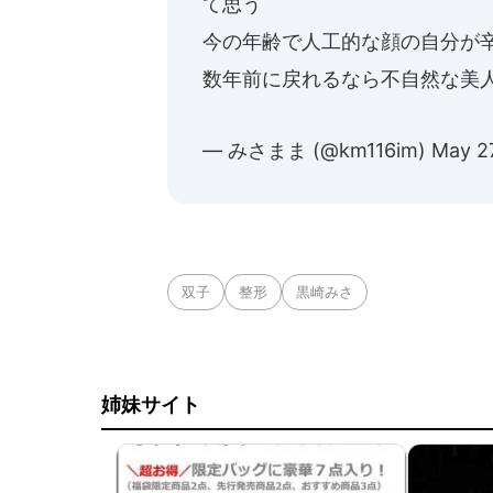
て思う
今の年齢で人工的な顔の自分が
数年前に戻れるなら不自然な美
— みさまま (@km116im)
May 2
双子
整形
黒崎みさ
姉妹サイト