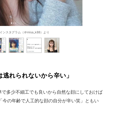
ンスタグラム（＠misa_k88）より
顔は逃れられないから辛い」
で多少不細工でも良いから自然な顔にしておけば
「今の年齢で人工的な顔の自分が辛い笑」ともい