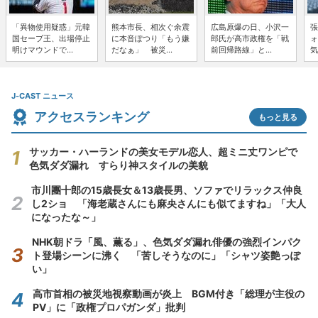
「異物使用疑惑」元韓
熊本市長、相次ぐ余震
広島原爆の日、小沢一
張
国セーブ王、出場停止
に本音ぽつり「もう嫌
郎氏が高市政権を「戦
ォ
明けマウンドで...
だなぁ」 被災...
前回帰路線」と...
気
J-CAST ニュース
アクセスランキング
もっと見る
サッカー・ハーランドの美女モデル恋人、超ミニ丈ワンピで
色気ダダ漏れ すらり神スタイルの美貌
市川團十郎の15歳長女＆13歳長男、ソファでリラックス仲良
し2ショ 「海老蔵さんにも麻央さんにも似てますね」「大人
になったな～」
NHK朝ドラ「風、薫る」、色気ダダ漏れ俳優の強烈インパク
ト登場シーンに沸く 「苦しそうなのに」「シャツ姿艶っぽ
い」
高市首相の被災地視察動画が炎上 BGM付き「総理が主役の
PV」に「政権プロパガンダ」批判