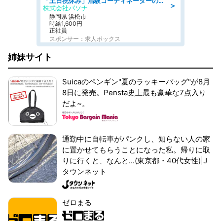
「土日祝休み」治験コーディネーターのお仕事/未経験OK
＞
株式会社パソナ
静岡県 浜松市
時給1,600円
正社員
スポンサー：求人ボックス
姉妹サイト
Suicaのペンギン"夏のラッキーバッグ"が8月
8日に発売。Pensta史上最も豪華な7点入り
だよ~。
通勤中に自転車がパンクし、知らない人の家
に置かせてもらうことになった私。帰りに取
りに行くと、なんと...(東京都・40代女性)|J
タウンネット
ゼロまる