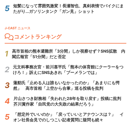
短髪になって雰囲気激変！長瀬智也、真剣表情でバイクにま
たがり...ガソリンタンク「ガン見」ショット
J-CAST ニュース
コメントランキング
高市首相の熊本避難所「3分間」しか視察せず？SNS拡散 内
閣広報官「51分間」だと否定
元文科事務次官・前川喜平氏「熊本の体育館にクーラーをつ
けろ！」訴えにSNSあきれ「ブーメランでは」
蓮舫氏「止める人は誰もいなかったのか」「あまりにも愕
然」 高市首相「上空から合掌」巡る投稿を批判
片山さつき財務相「失われた28年を取り戻す」投稿に批判
芥川賞作家「自民党の大失政の結果だろう」
「想定外でいいのか」「戻っていいとアナウンスは？」 イ
オン社長会見でのしつこい記者質問に疑問も続々