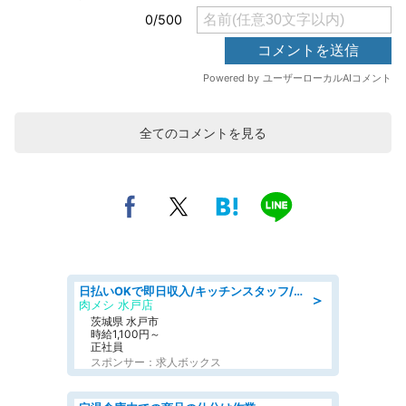
全てのコメントを見る
日払いOKで即日収入/キッチンスタッフ/「原付免許必須」デリバリー業務など、自己成長可能な幅広い仕事に挑戦!髪型自由&ピアス・ネイルOK/茨城県/水戸市
＞
肉メシ 水戸店
茨城県 水戸市
時給1,100円～
正社員
スポンサー：求人ボックス