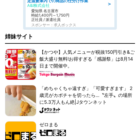
定温倉庫内での商品の仕分け作業
＞
A&I株式会社
愛知県 名古屋市
時給1,400円～1,750円
正社員 / 派遣社員
スポンサー：求人ボックス
姉妹サイト
【かつや】人気メニューが税抜150円引き&ご
飯大盛り無料!お得すぎる「感謝祭」は8月14
日まで開催中。
「めちゃくちゃ遠すぎ」「可愛すぎます」 2
歳児がカボチャを切ったら...〝左手〟の場所
に5.3万人もん絶|Jタウンネット
ゼロまる