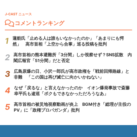
J-CAST ニュース
コメントランキング
蓮舫氏「止める人は誰もいなかったのか」「あまりにも愕
然」 高市首相「上空から合掌」巡る投稿を批判
高市首相の熊本避難所「3分間」しか視察せず？SNS拡散 内
閣広報官「51分間」だと否定
広島原爆の日、小沢一郎氏が高市政権を「戦前回帰路線」と
非難 「この国は再び滅亡に向かいかねない」
なぜ「戻るな」と言えなかったのか イオン爆発事故で斎藤
幸平氏も逡巡「ボクもできなかっただろうなあ」
高市首相の被災地視察動画が炎上 BGM付き「総理が主役の
PV」に「政権プロパガンダ」批判