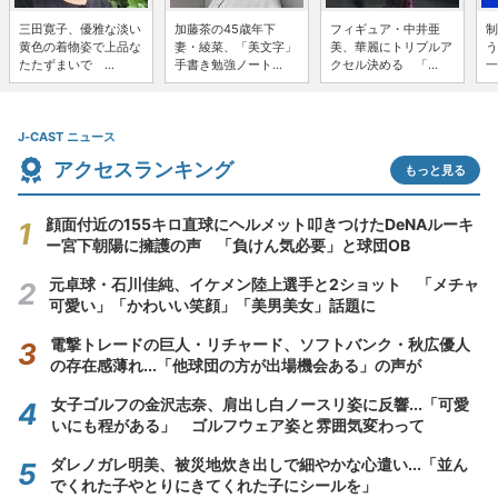
三田寛子、優雅な淡い
加藤茶の45歳年下
フィギュア・中井亜
制
黄色の着物姿で上品な
妻・綾菜、「美文字」
美、華麗にトリプルア
う
たたずまいで ...
手書き勉強ノート...
クセル決める 「...
一
J-CAST ニュース
アクセスランキング
もっと見る
顔面付近の155キロ直球にヘルメット叩きつけたDeNAルーキ
ー宮下朝陽に擁護の声 「負けん気必要」と球団OB
元卓球・石川佳純、イケメン陸上選手と2ショット 「メチャ
可愛い」「かわいい笑顔」「美男美女」話題に
電撃トレードの巨人・リチャード、ソフトバンク・秋広優人
の存在感薄れ...「他球団の方が出場機会ある」の声が
女子ゴルフの金沢志奈、肩出し白ノースリ姿に反響...「可愛
いにも程がある」 ゴルフウェア姿と雰囲気変わって
ダレノガレ明美、被災地炊き出しで細やかな心遣い...「並ん
でくれた子やとりにきてくれた子にシールを」