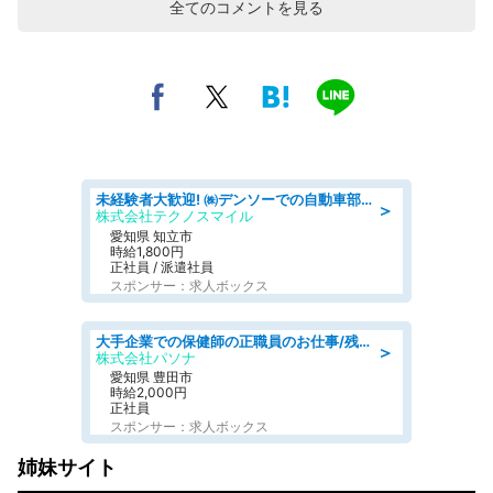
全てのコメントを見る
未経験者大歓迎! ㈱デンソーでの自動車部品の組立作業 denso aichi
＞
株式会社テクノスマイル
愛知県 知立市
時給1,800円
正社員 / 派遣社員
スポンサー：求人ボックス
大手企業での保健師の正職員のお仕事/残業なし/要資格:保健師
＞
株式会社パソナ
愛知県 豊田市
時給2,000円
正社員
スポンサー：求人ボックス
姉妹サイト