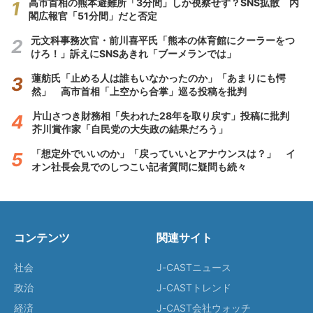
高市首相の熊本避難所「3分間」しか視察せず？SNS拡散 内
閣広報官「51分間」だと否定
元文科事務次官・前川喜平氏「熊本の体育館にクーラーをつ
けろ！」訴えにSNSあきれ「ブーメランでは」
蓮舫氏「止める人は誰もいなかったのか」「あまりにも愕
然」 高市首相「上空から合掌」巡る投稿を批判
片山さつき財務相「失われた28年を取り戻す」投稿に批判
芥川賞作家「自民党の大失政の結果だろう」
「想定外でいいのか」「戻っていいとアナウンスは？」 イ
オン社長会見でのしつこい記者質問に疑問も続々
コンテンツ
関連サイト
社会
J-CASTニュース
政治
J-CASTトレンド
経済
J-CAST会社ウォッチ