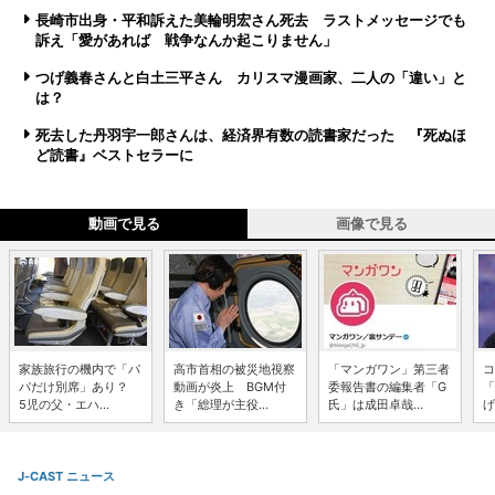
長崎市出身・平和訴えた美輪明宏さん死去 ラストメッセージでも
訴え「愛があれば 戦争なんか起こりません」
つげ義春さんと白土三平さん カリスマ漫画家、二人の「違い」と
は？
死去した丹羽宇一郎さんは、経済界有数の読書家だった 『死ぬほ
ど読書』ベストセラーに
動画で見る
画像で見る
家族旅行の機内で「パ
高市首相の被災地視察
「マンガワン」第三者
コ
パだけ別席」あり？
動画が炎上 BGM付
委報告書の編集者「G
「
5児の父・エハ...
き「総理が主役...
氏」は成田卓哉...
げ
J-CAST ニュース