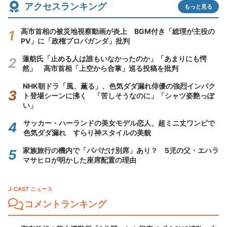
アクセスランキング
もっと見る
高市首相の被災地視察動画が炎上 BGM付き「総理が主役の
PV」に「政権プロパガンダ」批判
蓮舫氏「止める人は誰もいなかったのか」「あまりにも愕
然」 高市首相「上空から合掌」巡る投稿を批判
NHK朝ドラ「風、薫る」、色気ダダ漏れ俳優の強烈インパク
ト登場シーンに沸く 「苦しそうなのに」「シャツ姿艶っぽ
い」
サッカー・ハーランドの美女モデル恋人、超ミニ丈ワンピで
色気ダダ漏れ すらり神スタイルの美貌
家族旅行の機内で「パパだけ別席」あり？ 5児の父・エハラ
マサヒロが明かした座席配置の理由
J-CAST ニュース
コメントランキング