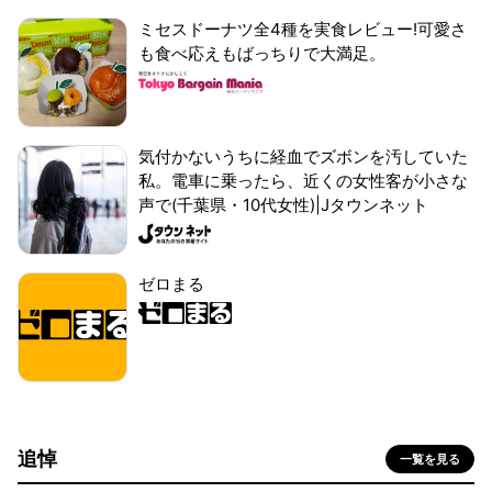
ミセスドーナツ全4種を実食レビュー!可愛さ
も食べ応えもばっちりで大満足。
気付かないうちに経血でズボンを汚していた
私。電車に乗ったら、近くの女性客が小さな
声で(千葉県・10代女性)|Jタウンネット
ゼロまる
追悼
一覧を見る