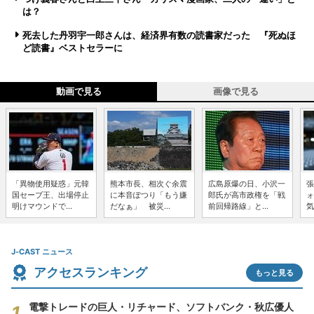
は？
死去した丹羽宇一郎さんは、経済界有数の読書家だった 『死ぬほ
ど読書』ベストセラーに
動画で見る
画像で見る
「異物使用疑惑」元韓
熊本市長、相次ぐ余震
広島原爆の日、小沢一
張
国セーブ王、出場停止
に本音ぽつり「もう嫌
郎氏が高市政権を「戦
ォ
明けマウンドで...
だなぁ」 被災...
前回帰路線」と...
気
J-CAST ニュース
アクセスランキング
もっと見る
電撃トレードの巨人・リチャード、ソフトバンク・秋広優人