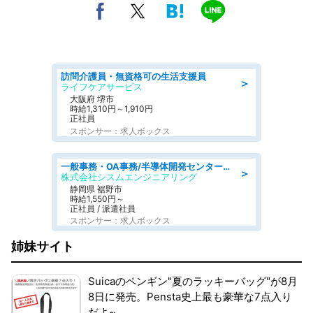
訪問介護員・無資格可の生活支援員
＞
ライフケアサービス
大阪府 堺市
時給1,310円～1,910円
正社員
スポンサー：求人ボックス
一般事務・OA事務/半導体開発センター内で事務&軽作業スタッフ、募集
＞
株式会社シスムエンジニアリング
静岡県 裾野市
時給1,550円～
正社員 / 派遣社員
スポンサー：求人ボックス
姉妹サイト
Suicaのペンギン"夏のラッキーバッグ"が8月
8日に発売。Pensta史上最も豪華な7点入り
だよ~。