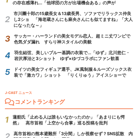
の存在感薄れ...「他球団の方が出場機会ある」の声が
市川團十郎の15歳長女＆13歳長男、ソファでリラックス仲良
し2ショ 「海老蔵さんにも麻央さんにも似てますね」「大人
になったな～」
サッカー・ハーランドの美女モデル恋人、超ミニ丈ワンピで
色気ダダ漏れ すらり神スタイルの美貌
羽生結弦、美しいブルー基調の衣装で...「ゆず」北川悠仁・
岩沢厚治と3ショット ゆず×ゆづコラボにファン歓喜
ドイツの美女フィギュア選手、JK風制服＆ルーズソックス衣
装で「激カワ」ショット 「りくりゅう」アイスショーで
J-CAST ニュース
コメントランキング
蓮舫氏「止める人は誰もいなかったのか」「あまりにも愕
然」 高市首相「上空から合掌」巡る投稿を批判
高市首相の熊本避難所「3分間」しか視察せず？SNS拡散 内