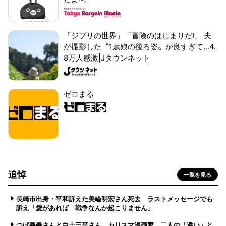
「ジブリの世界」「冒険のはじまりだ!」 夫
が撮影した〝1歳娘の後ろ姿〟が良すぎて...4.
8万人感激|Jタウンネット
ゼロまる
追悼
一覧を見る
長崎市出身・平和訴えた美輪明宏さん死去 ラストメッセージでも
訴え「愛があれば 戦争なんか起こりません」
つげ義春さんと白土三平さん カリスマ漫画家、二人の「違い」と