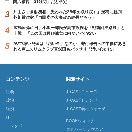
閣広報官「51分間」だと否定
片山さつき財務相「失われた28年を取り戻す」投稿に批判
芥川賞作家「自民党の大失政の結果だろう」
広島原爆の日、小沢一郎氏が高市政権を「戦前回帰路線」と
非難 「この国は再び滅亡に向かいかねない」
AVで稼いだ金は「汚い金」なのか 寄付報告への中傷にあき
れる声...スリムクラブ真栄田もバッサリ「汚い心だね」
コンテンツ
関連サイト
社会
J-CASTニュース
政治
J-CASTトレンド
経済
J-CAST会社ウォッチ
IT
BOOKウォッチ
エンタメ
東京バーゲンマニア