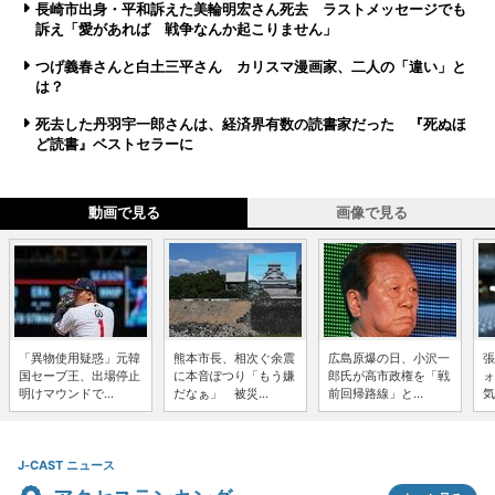
長崎市出身・平和訴えた美輪明宏さん死去 ラストメッセージでも
訴え「愛があれば 戦争なんか起こりません」
つげ義春さんと白土三平さん カリスマ漫画家、二人の「違い」と
は？
死去した丹羽宇一郎さんは、経済界有数の読書家だった 『死ぬほ
ど読書』ベストセラーに
動画で見る
画像で見る
「異物使用疑惑」元韓
熊本市長、相次ぐ余震
広島原爆の日、小沢一
張
国セーブ王、出場停止
に本音ぽつり「もう嫌
郎氏が高市政権を「戦
ォ
明けマウンドで...
だなぁ」 被災...
前回帰路線」と...
気
J-CAST ニュース