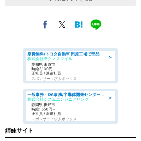
寮費無料/トヨタ自動車 田原工場で部品の組立製造/tutumi
＞
株式会社テクノスマイル
愛知県 田原市
時給2,100円
正社員 / 派遣社員
スポンサー：求人ボックス
一般事務・OA事務/半導体開発センター内で事務&軽作業スタッフ、募集
＞
株式会社シスムエンジニアリング
静岡県 裾野市
時給1,550円～
正社員 / 派遣社員
スポンサー：求人ボックス
姉妹サイト