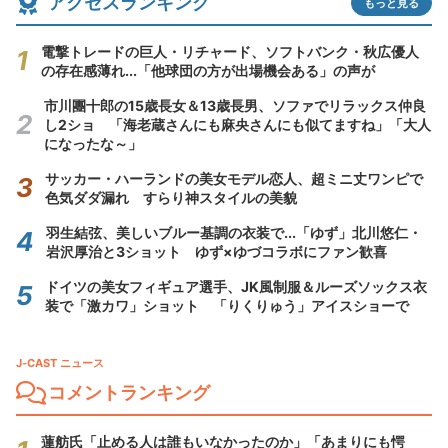
アクセスランキング
もっと見る
電撃トレードの巨人・リチャード、ソフトバンク・秋広優人
の存在感薄れ...「他球団の方が出場機会ある」の声が
市川團十郎の15歳長女＆13歳長男、ソファでリラックス仲良
し2ショ 「海老蔵さんにも麻央さんにも似てますね」「大人
になったな～」
サッカー・ハーランドの美女モデル恋人、超ミニ丈ワンピで
色気ダダ漏れ すらり神スタイルの美貌
羽生結弦、美しいブルー基調の衣装で...「ゆず」北川悠仁・
岩沢厚治と3ショット ゆず×ゆづコラボにファン歓喜
ドイツの美女フィギュア選手、JK風制服＆ルーズソックス衣
装で「激カワ」ショット 「りくりゅう」アイスショーで
J-CAST ニュース
コメントランキング
蓮舫氏「止める人は誰もいなかったのか」「あまりにも愕