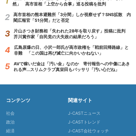
然」 高市首相「上空から合掌」巡る投稿を批判
高市首相の熊本避難所「3分間」しか視察せず？SNS拡散 内
閣広報官「51分間」だと否定
片山さつき財務相「失われた28年を取り戻す」投稿に批判
芥川賞作家「自民党の大失政の結果だろう」
広島原爆の日、小沢一郎氏が高市政権を「戦前回帰路線」と
非難 「この国は再び滅亡に向かいかねない」
AVで稼いだ金は「汚い金」なのか 寄付報告への中傷にあき
れる声...スリムクラブ真栄田もバッサリ「汚い心だね」
コンテンツ
関連サイト
社会
J-CASTニュース
政治
J-CASTトレンド
経済
J-CAST会社ウォッチ