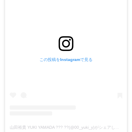
この投稿をInstagramで見る
山田裕貴 YUKI YAMADA ??? ??(@00_yuki_y)がシェアした投稿