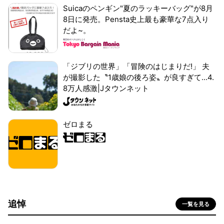
Suicaのペンギン"夏のラッキーバッグ"が8月
8日に発売。Pensta史上最も豪華な7点入り
だよ~。
「ジブリの世界」「冒険のはじまりだ!」 夫
が撮影した〝1歳娘の後ろ姿〟が良すぎて...4.
8万人感激|Jタウンネット
ゼロまる
追悼
一覧を見る