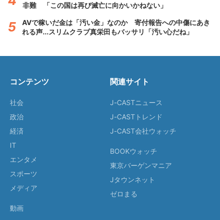
非難 「この国は再び滅亡に向かいかねない」
AVで稼いだ金は「汚い金」なのか 寄付報告への中傷にあき
れる声...スリムクラブ真栄田もバッサリ「汚い心だね」
コンテンツ
関連サイト
社会
J-CASTニュース
政治
J-CASTトレンド
経済
J-CAST会社ウォッチ
IT
BOOKウォッチ
エンタメ
東京バーゲンマニア
スポーツ
Jタウンネット
メディア
ゼロまる
動画