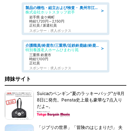
製品の梱包・組立および検査・ 奥州市江刺/大手企業で長期安定 梱包・検査・組立/半年経過毎に5万円の報奨金有
＞
株式会社ホットスタッフ岩手
岩手県 金ケ崎町
時給1,720円～2,150円
正社員 / 派遣社員
スポンサー：求人ボックス
介護職員/鈴鹿市/三重県/近鉄鈴鹿線/鈴鹿市駅
＞
特別養護老人ホームひまわり苑
三重県 鈴鹿市
時給1,100円
正社員
スポンサー：求人ボックス
姉妹サイト
Suicaのペンギン"夏のラッキーバッグ"が8月
8日に発売。Pensta史上最も豪華な7点入り
だよ~。
「ジブリの世界」「冒険のはじまりだ!」 夫