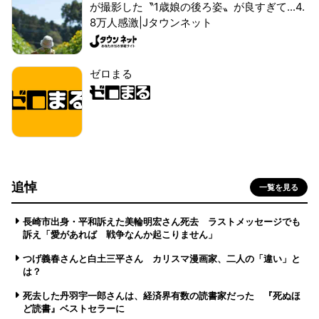
が撮影した〝1歳娘の後ろ姿〟が良すぎて...4.
8万人感激|Jタウンネット
ゼロまる
追悼
一覧を見る
長崎市出身・平和訴えた美輪明宏さん死去 ラストメッセージでも
訴え「愛があれば 戦争なんか起こりません」
つげ義春さんと白土三平さん カリスマ漫画家、二人の「違い」と
は？
死去した丹羽宇一郎さんは、経済界有数の読書家だった 『死ぬほ
ど読書』ベストセラーに