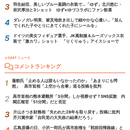
羽生結弦、美しいブルー基調の衣装で...「ゆず」北川悠仁・
岩沢厚治と3ショット ゆず×ゆづコラボにファン歓喜
ダレノガレ明美、被災地炊き出しで細やかな心遣い...「並ん
でくれた子やとりにきてくれた子にシールを」
ドイツの美女フィギュア選手、JK風制服＆ルーズソックス衣
装で「激カワ」ショット 「りくりゅう」アイスショーで
J-CAST ニュース
コメントランキング
蓮舫氏「止める人は誰もいなかったのか」「あまりにも愕
然」 高市首相「上空から合掌」巡る投稿を批判
高市首相の熊本避難所「3分間」しか視察せず？SNS拡散 内
閣広報官「51分間」だと否定
片山さつき財務相「失われた28年を取り戻す」投稿に批判
芥川賞作家「自民党の大失政の結果だろう」
広島原爆の日、小沢一郎氏が高市政権を「戦前回帰路線」と