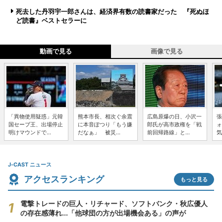
死去した丹羽宇一郎さんは、経済界有数の読書家だった 『死ぬほ
ど読書』ベストセラーに
動画で見る
画像で見る
「異物使用疑惑」元韓
熊本市長、相次ぐ余震
広島原爆の日、小沢一
張
国セーブ王、出場停止
に本音ぽつり「もう嫌
郎氏が高市政権を「戦
ォ
明けマウンドで...
だなぁ」 被災...
前回帰路線」と...
気
J-CAST ニュース
アクセスランキング
もっと見る
電撃トレードの巨人・リチャード、ソフトバンク・秋広優人
の存在感薄れ...「他球団の方が出場機会ある」の声が