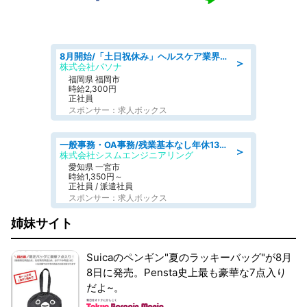
8月開始/「土日祝休み」ヘルスケア業界の産業保健師/高時給/未経験OK/要資格:保健師、正看護師
＞
株式会社パソナ
福岡県 福岡市
時給2,300円
正社員
スポンサー：求人ボックス
一般事務・OA事務/残業基本なし年休130日社保完備の一般・調達事務
＞
株式会社シスムエンジニアリング
愛知県 一宮市
時給1,350円～
正社員 / 派遣社員
スポンサー：求人ボックス
姉妹サイト
Suicaのペンギン"夏のラッキーバッグ"が8月
8日に発売。Pensta史上最も豪華な7点入り
だよ~。