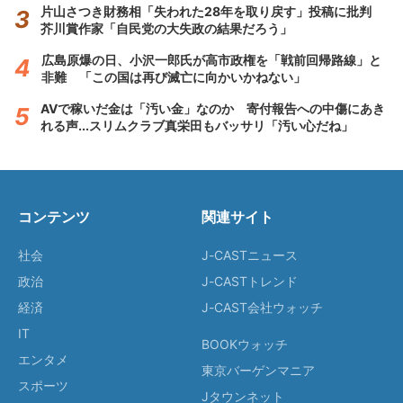
片山さつき財務相「失われた28年を取り戻す」投稿に批判
芥川賞作家「自民党の大失政の結果だろう」
広島原爆の日、小沢一郎氏が高市政権を「戦前回帰路線」と
非難 「この国は再び滅亡に向かいかねない」
AVで稼いだ金は「汚い金」なのか 寄付報告への中傷にあき
れる声...スリムクラブ真栄田もバッサリ「汚い心だね」
コンテンツ
関連サイト
社会
J-CASTニュース
政治
J-CASTトレンド
経済
J-CAST会社ウォッチ
IT
BOOKウォッチ
エンタメ
東京バーゲンマニア
スポーツ
Jタウンネット