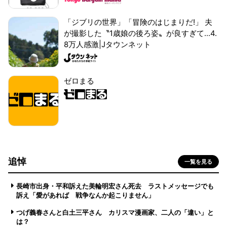
「ジブリの世界」「冒険のはじまりだ!」 夫
が撮影した〝1歳娘の後ろ姿〟が良すぎて...4.
8万人感激|Jタウンネット
ゼロまる
追悼
一覧を見る
長崎市出身・平和訴えた美輪明宏さん死去 ラストメッセージでも
訴え「愛があれば 戦争なんか起こりません」
つげ義春さんと白土三平さん カリスマ漫画家、二人の「違い」と
は？