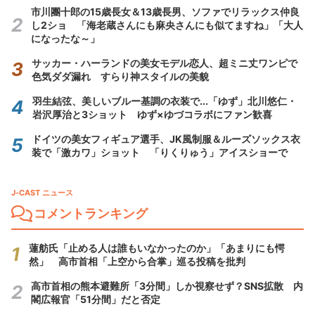
市川團十郎の15歳長女＆13歳長男、ソファでリラックス仲良
し2ショ 「海老蔵さんにも麻央さんにも似てますね」「大人
になったな～」
サッカー・ハーランドの美女モデル恋人、超ミニ丈ワンピで
色気ダダ漏れ すらり神スタイルの美貌
羽生結弦、美しいブルー基調の衣装で...「ゆず」北川悠仁・
岩沢厚治と3ショット ゆず×ゆづコラボにファン歓喜
ドイツの美女フィギュア選手、JK風制服＆ルーズソックス衣
装で「激カワ」ショット 「りくりゅう」アイスショーで
J-CAST ニュース
コメントランキング
蓮舫氏「止める人は誰もいなかったのか」「あまりにも愕
然」 高市首相「上空から合掌」巡る投稿を批判
高市首相の熊本避難所「3分間」しか視察せず？SNS拡散 内
閣広報官「51分間」だと否定