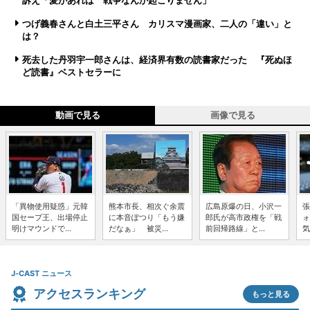
訴え「愛があれば 戦争なんか起こりません」
つげ義春さんと白土三平さん カリスマ漫画家、二人の「違い」と
は？
死去した丹羽宇一郎さんは、経済界有数の読書家だった 『死ぬほ
ど読書』ベストセラーに
動画で見る
画像で見る
「異物使用疑惑」元韓
熊本市長、相次ぐ余震
広島原爆の日、小沢一
張
国セーブ王、出場停止
に本音ぽつり「もう嫌
郎氏が高市政権を「戦
ォ
明けマウンドで...
だなぁ」 被災...
前回帰路線」と...
気
J-CAST ニュース
アクセスランキング
もっと見る