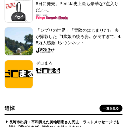
8日に発売。Pensta史上最も豪華な7点入り
だよ~。
「ジブリの世界」「冒険のはじまりだ!」 夫
が撮影した〝1歳娘の後ろ姿〟が良すぎて...4.
8万人感激|Jタウンネット
ゼロまる
追悼
一覧を見る
長崎市出身・平和訴えた美輪明宏さん死去 ラストメッセージでも