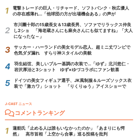
電撃トレードの巨人・リチャード、ソフトバンク・秋広優人
の存在感薄れ...「他球団の方が出場機会ある」の声が
市川團十郎の15歳長女＆13歳長男、ソファでリラックス仲良
し2ショ 「海老蔵さんにも麻央さんにも似てますね」「大人
になったな～」
サッカー・ハーランドの美女モデル恋人、超ミニ丈ワンピで
色気ダダ漏れ すらり神スタイルの美貌
羽生結弦、美しいブルー基調の衣装で...「ゆず」北川悠仁・
岩沢厚治と3ショット ゆず×ゆづコラボにファン歓喜
ドイツの美女フィギュア選手、JK風制服＆ルーズソックス衣
装で「激カワ」ショット 「りくりゅう」アイスショーで
J-CAST ニュース
コメントランキング
蓮舫氏「止める人は誰もいなかったのか」「あまりにも愕
然」 高市首相「上空から合掌」巡る投稿を批判