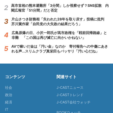
高市首相の熊本避難所「3分間」しか視察せず？SNS拡散 内
閣広報官「51分間」だと否定
片山さつき財務相「失われた28年を取り戻す」投稿に批判
芥川賞作家「自民党の大失政の結果だろう」
広島原爆の日、小沢一郎氏が高市政権を「戦前回帰路線」と
非難 「この国は再び滅亡に向かいかねない」
AVで稼いだ金は「汚い金」なのか 寄付報告への中傷にあき
れる声...スリムクラブ真栄田もバッサリ「汚い心だね」
コンテンツ
関連サイト
社会
J-CASTニュース
政治
J-CASTトレンド
経済
J-CAST会社ウォッチ
IT
BOOKウォッチ