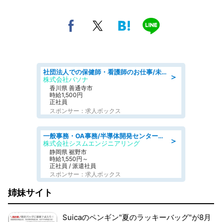
社団法人での保健師・看護師のお仕事/未経験OK/要資格:普通免許、保健師、正看護師
＞
株式会社パソナ
香川県 善通寺市
時給1,500円
正社員
スポンサー：求人ボックス
一般事務・OA事務/半導体開発センター内で事務&軽作業スタッフ、募集
＞
株式会社シスムエンジニアリング
静岡県 裾野市
時給1,550円～
正社員 / 派遣社員
スポンサー：求人ボックス
姉妹サイト
Suicaのペンギン"夏のラッキーバッグ"が8月