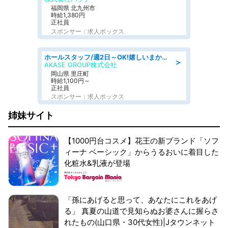
福岡県 北九州市
時給1,380円
正社員
スポンサー：求人ボックス
ホールスタッフ/週2日～OK!嬉しいまかない付き/岡山県/浅口郡里庄町
＞
AKASE GROUP株式会社
岡山県 里庄町
時給1,100円～
正社員
スポンサー：求人ボックス
姉妹サイト
【1000円台コスメ】花王の新ブランド「ソフ
ィーナ ベーシック」からうるおいに着目した
化粧水&乳液が登場
「孫にあげると思って、あなたにこれをあげ
る」 真夏の山道で見知らぬお婆さんに握らさ
れたもの(山口県・30代女性)|Jタウンネット