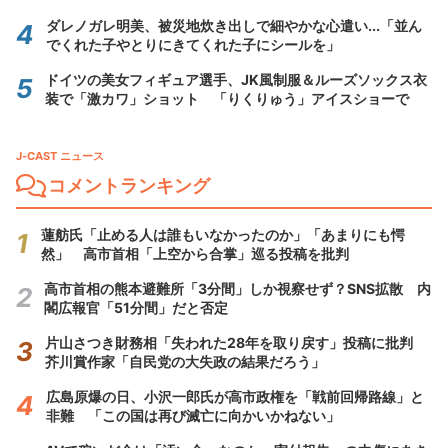
ダレノガレ明美、被災地炊き出しで細やかな心遣い...「並ん
でくれた子やとりにきてくれた子にシールを」
ドイツの美女フィギュア選手、JK風制服＆ルーズソックス衣
装で「激カワ」ショット 「りくりゅう」アイスショーで
J-CAST ニュース
コメントランキング
蓮舫氏「止める人は誰もいなかったのか」「あまりにも愕
然」 高市首相「上空から合掌」巡る投稿を批判
高市首相の熊本避難所「3分間」しか視察せず？SNS拡散 内
閣広報官「51分間」だと否定
片山さつき財務相「失われた28年を取り戻す」投稿に批判
芥川賞作家「自民党の大失政の結果だろう」
広島原爆の日、小沢一郎氏が高市政権を「戦前回帰路線」と
非難 「この国は再び滅亡に向かいかねない」