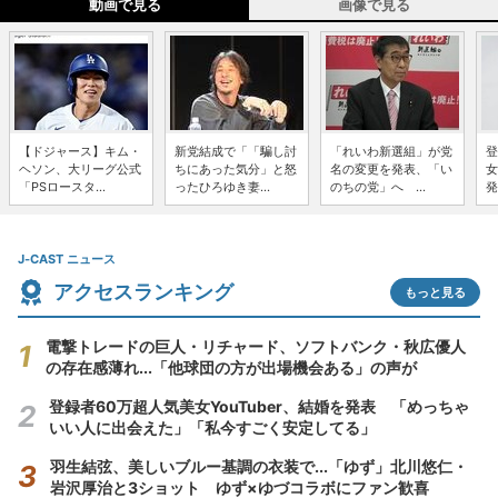
動画で見る
画像で見る
【ドジャース】キム・
新党結成で「「騙し討
「れいわ新選組」が党
登
ヘソン、大リーグ公式
ちにあった気分」と怒
名の変更を発表、「い
女
「PSロースタ...
ったひろゆき妻...
のちの党」へ ...
発
J-CAST ニュース
アクセスランキング
もっと見る
電撃トレードの巨人・リチャード、ソフトバンク・秋広優人
の存在感薄れ...「他球団の方が出場機会ある」の声が
登録者60万超人気美女YouTuber、結婚を発表 「めっちゃ
いい人に出会えた」「私今すごく安定してる」
羽生結弦、美しいブルー基調の衣装で...「ゆず」北川悠仁・
岩沢厚治と3ショット ゆず×ゆづコラボにファン歓喜