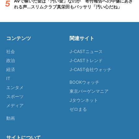
AVで稼いだ金は「汚い金」なのか 寄付報告への中傷にあき
れる声...スリムクラブ真栄田もバッサリ「汚い心だね」
コンテンツ
関連サイト
社会
J-CASTニュース
政治
J-CASTトレンド
経済
J-CAST会社ウォッチ
IT
BOOKウォッチ
エンタメ
東京バーゲンマニア
スポーツ
Jタウンネット
メディア
ゼロまる
動画
サイトについて