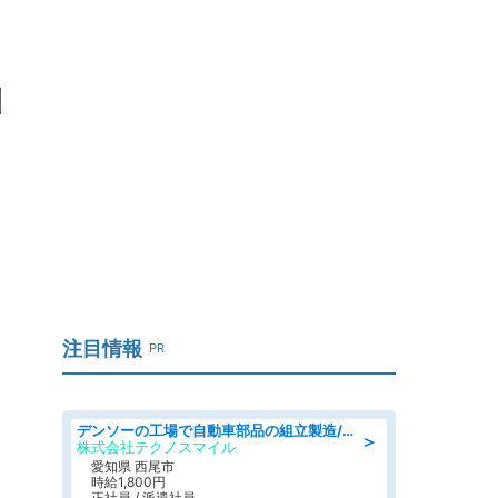
山
注目情報
PR
デンソーの工場で自動車部品の組立製造/denso aichi
＞
株式会社テクノスマイル
愛知県 西尾市
時給1,800円
正社員 / 派遣社員