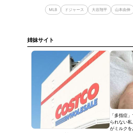
MLB
ドジャース
大谷翔平
山本由伸
姉妹サイト
「多指症」
られない私
がミルクをあ