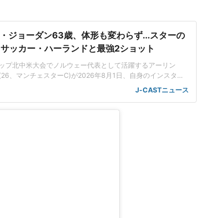
・ジョーダン63歳、体形も変わらず...スターの
 サッカー・ハーランドと最強2ショット
ップ北中米大会でノルウェー代表として活躍するアーリン
26、マンチェスターC)が2026年8月1日、自身のインスタグ
のレジェンド選手マイケル・ジョーダンさん(63)との肩組みシ
J-CASTニュース
ハーランド&ジョーダンの肩組みショットハーランド選手は、
eeded」とコメントを添えて、マイケル・ジョーダンさんとの2シ