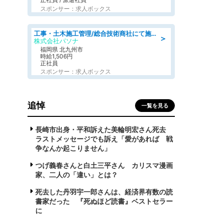
スポンサー：求人ボックス
工事・土木施工管理/総合技術商社にて施工管理のお仕事/即日勤務可/車通勤可/工事・土木施工管理/生産・品質管理
＞
株式会社パソナ
福岡県 北九州市
時給1,506円
正社員
スポンサー：求人ボックス
追悼
一覧を見る
長崎市出身・平和訴えた美輪明宏さん死去
ラストメッセージでも訴え「愛があれば 戦
争なんか起こりません」
つげ義春さんと白土三平さん カリスマ漫画
家、二人の「違い」とは？
死去した丹羽宇一郎さんは、経済界有数の読
書家だった 『死ぬほど読書』ベストセラー
に