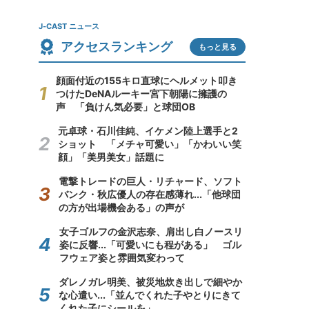
J-CAST ニュース
アクセスランキング
もっと見る
顔面付近の155キロ直球にヘルメット叩き
つけたDeNAルーキー宮下朝陽に擁護の
声 「負けん気必要」と球団OB
元卓球・石川佳純、イケメン陸上選手と2
ショット 「メチャ可愛い」「かわいい笑
顔」「美男美女」話題に
電撃トレードの巨人・リチャード、ソフト
バンク・秋広優人の存在感薄れ...「他球団
の方が出場機会ある」の声が
女子ゴルフの金沢志奈、肩出し白ノースリ
姿に反響...「可愛いにも程がある」 ゴル
フウェア姿と雰囲気変わって
ダレノガレ明美、被災地炊き出しで細やか
な心遣い...「並んでくれた子やとりにきて
くれた子にシールを」