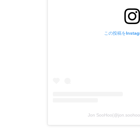
この投稿をInsta
Jon SooHoo(@jon.so