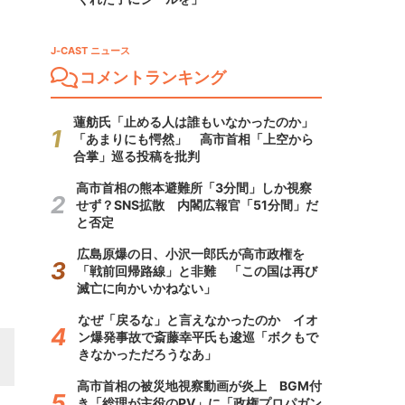
J-CAST ニュース
コメントランキング
蓮舫氏「止める人は誰もいなかったのか」
「あまりにも愕然」 高市首相「上空から
合掌」巡る投稿を批判
高市首相の熊本避難所「3分間」しか視察
せず？SNS拡散 内閣広報官「51分間」だ
と否定
広島原爆の日、小沢一郎氏が高市政権を
「戦前回帰路線」と非難 「この国は再び
滅亡に向かいかねない」
なぜ「戻るな」と言えなかったのか イオ
ン爆発事故で斎藤幸平氏も逡巡「ボクもで
きなかっただろうなあ」
高市首相の被災地視察動画が炎上 BGM付
き「総理が主役のPV」に「政権プロパガン