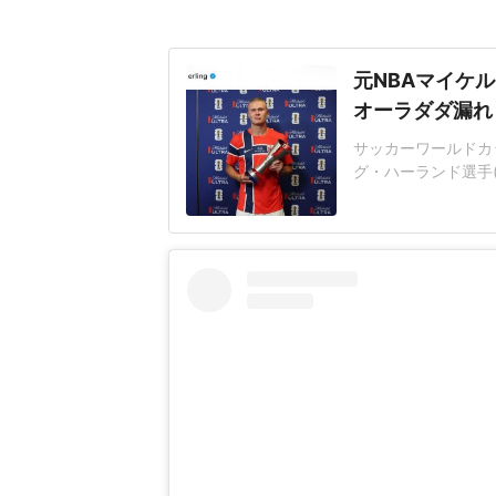
元NBAマイケル
オーラダダ漏れ
サッカーワールドカ
グ・ハーランド選手(
ラムを更新。NBA
ョットを披露した。
「Nocaptionn
ョットを投