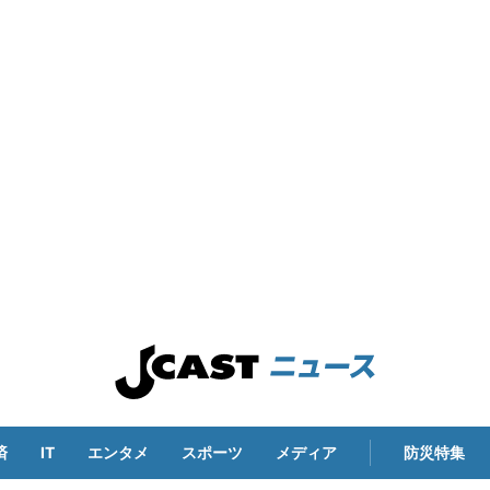
済
IT
エンタメ
スポーツ
メディア
防災特集