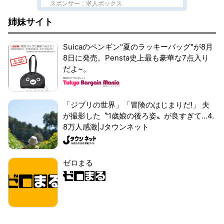
スポンサー：求人ボックス
姉妹サイト
Suicaのペンギン"夏のラッキーバッグ"が8月
8日に発売。Pensta史上最も豪華な7点入り
だよ~。
「ジブリの世界」「冒険のはじまりだ!」 夫
が撮影した〝1歳娘の後ろ姿〟が良すぎて...4.
8万人感激|Jタウンネット
ゼロまる