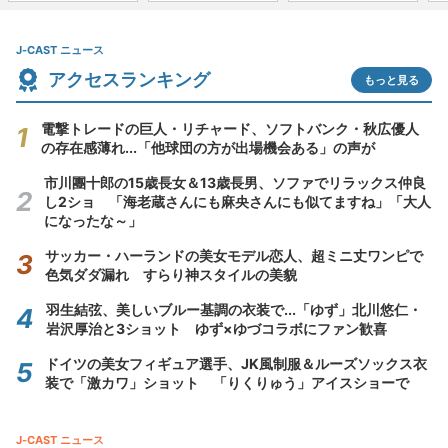
J-CAST ニュース
アクセスランキング
もっと見る
電撃トレードの巨人・リチャード、ソフトバンク・秋広優人
の存在感薄れ...「他球団の方が出場機会ある」の声が
市川團十郎の15歳長女＆13歳長男、ソファでリラックス仲良
し2ショ 「海老蔵さんにも麻央さんにも似てますね」「大人
になったな～」
サッカー・ハーランドの美女モデル恋人、超ミニ丈ワンピで
色気ダダ漏れ すらり神スタイルの美貌
羽生結弦、美しいブルー基調の衣装で...「ゆず」北川悠仁・
岩沢厚治と3ショット ゆず×ゆづコラボにファン歓喜
ドイツの美女フィギュア選手、JK風制服＆ルーズソックス衣
装で「激カワ」ショット 「りくりゅう」アイスショーで
J-CAST ニュース