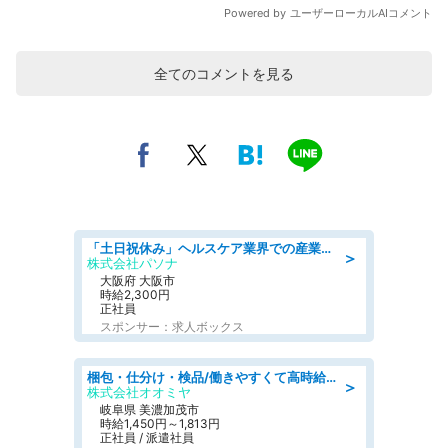
全てのコメントを見る
「土日祝休み」ヘルスケア業界での産業保健師業務/看護師/高時給/要資格:正看護師
＞
株式会社パソナ
大阪府 大阪市
時給2,300円
正社員
スポンサー：求人ボックス
梱包・仕分け・検品/働きやすくて高時給の仕分け作業長期休暇充実/残業なし
＞
株式会社オオミヤ
岐阜県 美濃加茂市
時給1,450円～1,813円
正社員 / 派遣社員