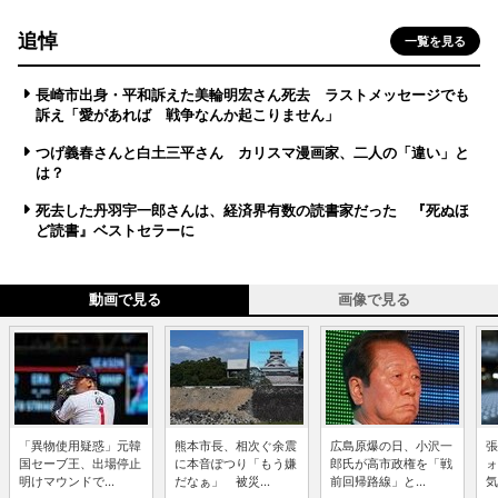
追悼
一覧を見る
長崎市出身・平和訴えた美輪明宏さん死去 ラストメッセージでも
訴え「愛があれば 戦争なんか起こりません」
つげ義春さんと白土三平さん カリスマ漫画家、二人の「違い」と
は？
死去した丹羽宇一郎さんは、経済界有数の読書家だった 『死ぬほ
ど読書』ベストセラーに
動画で見る
画像で見る
「異物使用疑惑」元韓
熊本市長、相次ぐ余震
広島原爆の日、小沢一
張
国セーブ王、出場停止
に本音ぽつり「もう嫌
郎氏が高市政権を「戦
ォ
明けマウンドで...
だなぁ」 被災...
前回帰路線」と...
気