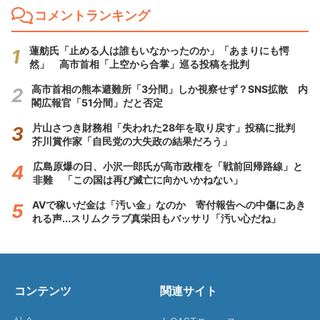
コメントランキング
蓮舫氏「止める人は誰もいなかったのか」「あまりにも愕
然」 高市首相「上空から合掌」巡る投稿を批判
高市首相の熊本避難所「3分間」しか視察せず？SNS拡散 内
閣広報官「51分間」だと否定
片山さつき財務相「失われた28年を取り戻す」投稿に批判
芥川賞作家「自民党の大失政の結果だろう」
広島原爆の日、小沢一郎氏が高市政権を「戦前回帰路線」と
非難 「この国は再び滅亡に向かいかねない」
AVで稼いだ金は「汚い金」なのか 寄付報告への中傷にあき
れる声...スリムクラブ真栄田もバッサリ「汚い心だね」
コンテンツ
関連サイト