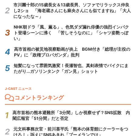
市川團十郎の15歳長女＆13歳長男、ソファでリラックス仲良
し2ショ 「海老蔵さんにも麻央さんにも似てますね」「大人
になったな～」
NHK朝ドラ「風、薫る」、色気ダダ漏れ俳優の強烈インパク
ト登場シーンに沸く 「苦しそうなのに」「シャツ姿艶っぽ
い」
高市首相の被災地視察動画が炎上 BGM付き「総理が主役の
PV」に「政権プロパガンダ」批判
短髪になって雰囲気激変！長瀬智也、真剣表情でバイクにま
たがり...ガソリンタンク「ガン見」ショット
J-CAST ニュース
コメントランキング
高市首相の熊本避難所「3分間」しか視察せず？SNS拡散 内
閣広報官「51分間」だと否定
元文科事務次官・前川喜平氏「熊本の体育館にクーラーをつ
けろ！」訴えにSNSあきれ「ブーメランでは」