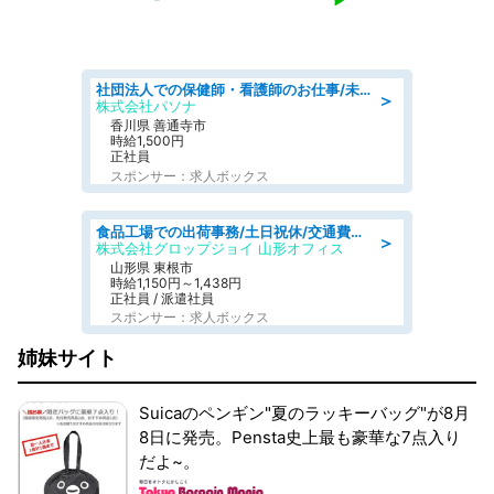
社団法人での保健師・看護師のお仕事/未経験OK/要資格:普通免許、保健師、正看護師
＞
株式会社パソナ
香川県 善通寺市
時給1,500円
正社員
スポンサー：求人ボックス
食品工場での出荷事務/土日祝休/交通費支給
＞
株式会社グロップジョイ 山形オフィス
山形県 東根市
時給1,150円～1,438円
正社員 / 派遣社員
スポンサー：求人ボックス
姉妹サイト
Suicaのペンギン"夏のラッキーバッグ"が8月
8日に発売。Pensta史上最も豪華な7点入り
だよ~。