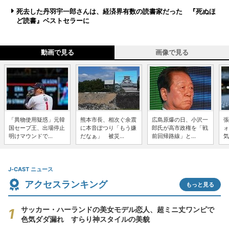
死去した丹羽宇一郎さんは、経済界有数の読書家だった 『死ぬほ
ど読書』ベストセラーに
動画で見る
画像で見る
「異物使用疑惑」元韓
熊本市長、相次ぐ余震
広島原爆の日、小沢一
張
国セーブ王、出場停止
に本音ぽつり「もう嫌
郎氏が高市政権を「戦
ォ
明けマウンドで...
だなぁ」 被災...
前回帰路線」と...
気
J-CAST ニュース
アクセスランキング
もっと見る
サッカー・ハーランドの美女モデル恋人、超ミニ丈ワンピで
色気ダダ漏れ すらり神スタイルの美貌