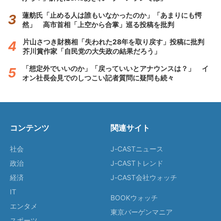
蓮舫氏「止める人は誰もいなかったのか」「あまりにも愕
然」 高市首相「上空から合掌」巡る投稿を批判
片山さつき財務相「失われた28年を取り戻す」投稿に批判
芥川賞作家「自民党の大失政の結果だろう」
「想定外でいいのか」「戻っていいとアナウンスは？」 イ
オン社長会見でのしつこい記者質問に疑問も続々
コンテンツ
関連サイト
社会
J-CASTニュース
政治
J-CASTトレンド
経済
J-CAST会社ウォッチ
IT
BOOKウォッチ
エンタメ
東京バーゲンマニア
スポーツ