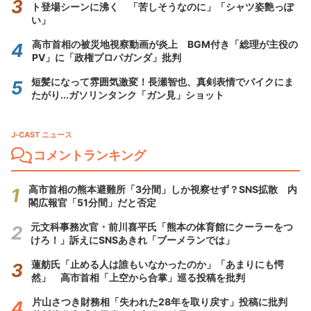
ト登場シーンに沸く 「苦しそうなのに」「シャツ姿艶っぽ
い」
高市首相の被災地視察動画が炎上 BGM付き「総理が主役の
PV」に「政権プロパガンダ」批判
短髪になって雰囲気激変！長瀬智也、真剣表情でバイクにま
たがり...ガソリンタンク「ガン見」ショット
J-CAST ニュース
コメントランキング
高市首相の熊本避難所「3分間」しか視察せず？SNS拡散 内
閣広報官「51分間」だと否定
元文科事務次官・前川喜平氏「熊本の体育館にクーラーをつ
けろ！」訴えにSNSあきれ「ブーメランでは」
蓮舫氏「止める人は誰もいなかったのか」「あまりにも愕
然」 高市首相「上空から合掌」巡る投稿を批判
片山さつき財務相「失われた28年を取り戻す」投稿に批判