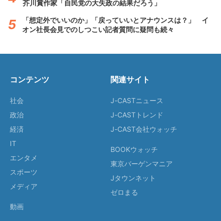
芥川賞作家「自民党の大失政の結果だろう」
「想定外でいいのか」「戻っていいとアナウンスは？」 イ
オン社長会見でのしつこい記者質問に疑問も続々
コンテンツ
関連サイト
社会
J-CASTニュース
政治
J-CASTトレンド
経済
J-CAST会社ウォッチ
IT
BOOKウォッチ
エンタメ
東京バーゲンマニア
スポーツ
Jタウンネット
メディア
ゼロまる
動画