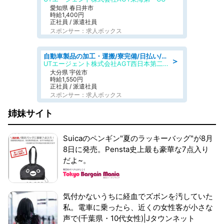
愛知県 春日井市
時給1,400円
正社員 / 派遣社員
スポンサー：求人ボックス
自動車製品の加工・運搬/寮完備/日払い/工場・製造
＞
UTエージェント株式会社AGT西日本第二CU
大分県 宇佐市
時給1,550円
正社員 / 派遣社員
スポンサー：求人ボックス
姉妹サイト
Suicaのペンギン"夏のラッキーバッグ"が8月
8日に発売。Pensta史上最も豪華な7点入り
だよ~。
気付かないうちに経血でズボンを汚していた
私。電車に乗ったら、近くの女性客が小さな
声で(千葉県・10代女性)|Jタウンネット