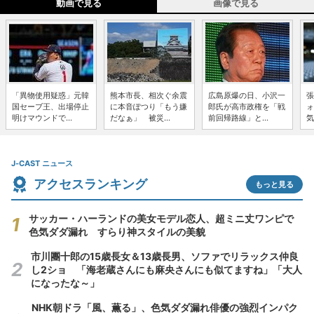
動画で見る
画像で見る
「異物使用疑惑」元韓
熊本市長、相次ぐ余震
広島原爆の日、小沢一
張
国セーブ王、出場停止
に本音ぽつり「もう嫌
郎氏が高市政権を「戦
ォ
明けマウンドで...
だなぁ」 被災...
前回帰路線」と...
気
J-CAST ニュース
アクセスランキング
もっと見る
サッカー・ハーランドの美女モデル恋人、超ミニ丈ワンピで
色気ダダ漏れ すらり神スタイルの美貌
市川團十郎の15歳長女＆13歳長男、ソファでリラックス仲良
し2ショ 「海老蔵さんにも麻央さんにも似てますね」「大人
になったな～」
NHK朝ドラ「風、薫る」、色気ダダ漏れ俳優の強烈インパク