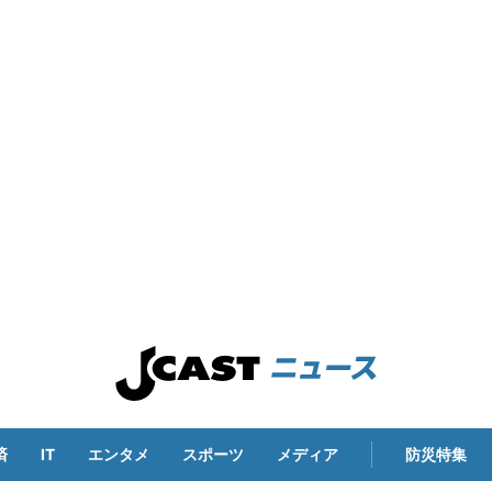
済
IT
エンタメ
スポーツ
メディア
防災特集