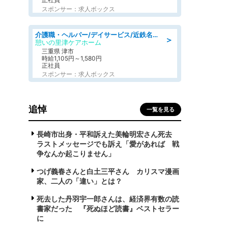
スポンサー：求人ボックス
介護職・ヘルパー/デイサービス/近鉄名古屋線 高田本山/津市/三重県
＞
憩いの里津ケアホーム
三重県 津市
時給1,105円～1,580円
正社員
スポンサー：求人ボックス
追悼
一覧を見る
長崎市出身・平和訴えた美輪明宏さん死去
ラストメッセージでも訴え「愛があれば 戦
争なんか起こりません」
つげ義春さんと白土三平さん カリスマ漫画
家、二人の「違い」とは？
死去した丹羽宇一郎さんは、経済界有数の読
書家だった 『死ぬほど読書』ベストセラー
に