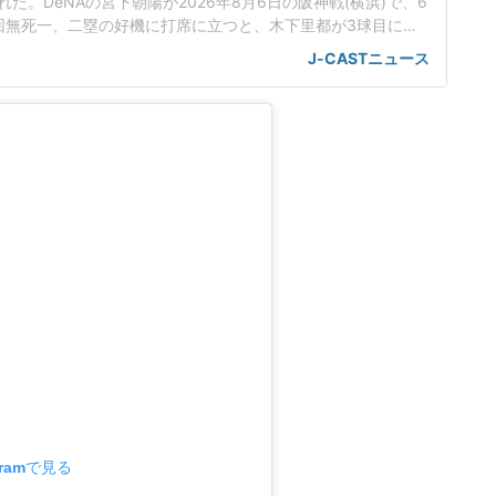
た。DeNAの宮下朝陽が2026年8月6日の阪神戦(横浜)で、6
回無死一、二塁の好機に打席に立つと、木下里都が3球目に投
が顔面付近へ。もんどり打ってよけた宮下は怒りの表情を見せて
J-CASTニュース
けた。「熱くなってしまった部分があったのでしょう」前日5
球ずつを受け、この試合でも阪神のデルミス・ガルシアが2回
gramで見る