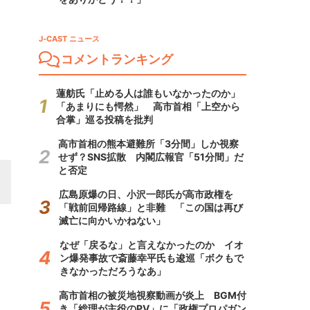
J-CAST ニュース
コメントランキング
蓮舫氏「止める人は誰もいなかったのか」
「あまりにも愕然」 高市首相「上空から
合掌」巡る投稿を批判
高市首相の熊本避難所「3分間」しか視察
せず？SNS拡散 内閣広報官「51分間」だ
と否定
広島原爆の日、小沢一郎氏が高市政権を
「戦前回帰路線」と非難 「この国は再び
滅亡に向かいかねない」
なぜ「戻るな」と言えなかったのか イオ
ン爆発事故で斎藤幸平氏も逡巡「ボクもで
きなかっただろうなあ」
高市首相の被災地視察動画が炎上 BGM付
き「総理が主役のPV」に「政権プロパガン