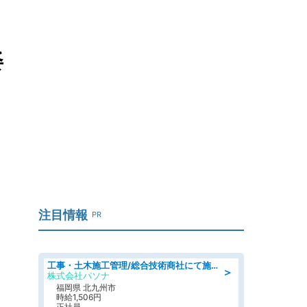
姿
注目情報
PR
工事・土木施工管理/総合技術商社にて施工管理のお仕事/即日勤務可/車通勤可/工事・土木施工管理/生産・品質管理
＞
株式会社パソナ
福岡県 北九州市
時給1,506円
正社員