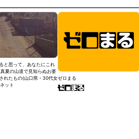
ると思って、あなたにこれ
 真夏の山道で見知らぬお婆
されたもの(山口県・30代女
ゼロまる
ンネット