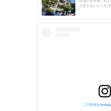
球場が緊張感に包まれ
点差を追いかける7
じた155キロ直球
ヘルメットを叩きつ
日は両チームが2死
に死球を受けた。内
この投稿をInsta