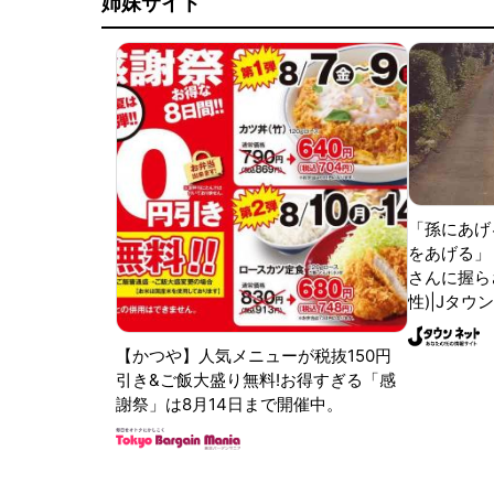
姉妹サイト
「孫にあげ
をあげる」
さんに握ら
性)|Jタウ
【かつや】人気メニューが税抜150円
引き&ご飯大盛り無料!お得すぎる「感
謝祭」は8月14日まで開催中。