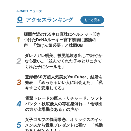
J-CAST ニュース
アクセスランキング
もっと見る
顔面付近の155キロ直球にヘルメット叩き
つけたDeNAルーキー宮下朝陽に擁護の
声 「負けん気必要」と球団OB
ダレノガレ明美、被災地炊き出しで細やか
な心遣い...「並んでくれた子やとりにきて
くれた子にシールを」
登録者60万超人気美女YouTuber、結婚を
発表 「めっちゃいい人に出会えた」「私
今すごく安定してる」
電撃トレードの巨人・リチャード、ソフト
バンク・秋広優人の存在感薄れ...「他球団
の方が出場機会ある」の声が
女子ゴルフの鶴岡果恋、オリックスのイケ
メン夫から貴重プレゼントに喜び 「感動
をありがとう！！」