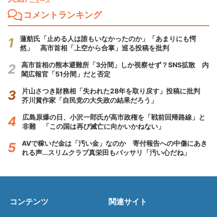
J-CAST ニュース
コメントランキング
蓮舫氏「止める人は誰もいなかったのか」「あまりにも愕
然」 高市首相「上空から合掌」巡る投稿を批判
高市首相の熊本避難所「3分間」しか視察せず？SNS拡散 内
閣広報官「51分間」だと否定
片山さつき財務相「失われた28年を取り戻す」投稿に批判
芥川賞作家「自民党の大失政の結果だろう」
広島原爆の日、小沢一郎氏が高市政権を「戦前回帰路線」と
非難 「この国は再び滅亡に向かいかねない」
AVで稼いだ金は「汚い金」なのか 寄付報告への中傷にあき
れる声...スリムクラブ真栄田もバッサリ「汚い心だね」
コンテンツ
関連サイト