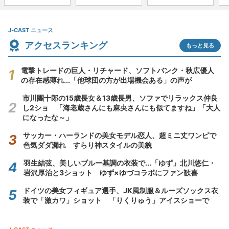
J-CAST ニュース
アクセスランキング
もっと見る
電撃トレードの巨人・リチャード、ソフトバンク・秋広優人
の存在感薄れ...「他球団の方が出場機会ある」の声が
市川團十郎の15歳長女＆13歳長男、ソファでリラックス仲良
し2ショ 「海老蔵さんにも麻央さんにも似てますね」「大人
になったな～」
サッカー・ハーランドの美女モデル恋人、超ミニ丈ワンピで
色気ダダ漏れ すらり神スタイルの美貌
羽生結弦、美しいブルー基調の衣装で...「ゆず」北川悠仁・
岩沢厚治と3ショット ゆず×ゆづコラボにファン歓喜
ドイツの美女フィギュア選手、JK風制服＆ルーズソックス衣
装で「激カワ」ショット 「りくりゅう」アイスショーで