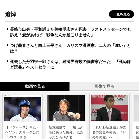
追悼
一覧を見る
長崎市出身・平和訴えた美輪明宏さん死去 ラストメッセージでも
訴え「愛があれば 戦争なんか起こりません」
つげ義春さんと白土三平さん カリスマ漫画家、二人の「違い」と
は？
死去した丹羽宇一郎さんは、経済界有数の読書家だった 『死ぬほ
ど読書』ベストセラーに
動画で見る
画像で見る
【ドジャース】キム・
新党結成で「「騙し討
「れいわ新選組」が党
登
ヘソン、大リーグ公式
ちにあった気分」と怒
名の変更を発表、「い
女
「PSロースタ...
ったひろゆき妻...
のちの党」へ ...
発