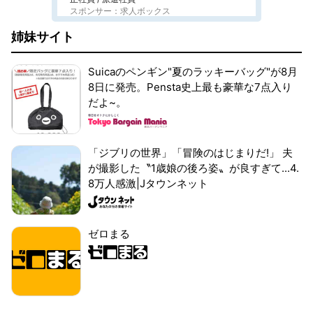
スポンサー：求人ボックス
姉妹サイト
Suicaのペンギン"夏のラッキーバッグ"が8月
8日に発売。Pensta史上最も豪華な7点入り
だよ~。
「ジブリの世界」「冒険のはじまりだ!」 夫
が撮影した〝1歳娘の後ろ姿〟が良すぎて...4.
8万人感激|Jタウンネット
ゼロまる