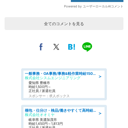
全てのコメントを見る
一般事務・OA事務/事務&軽作業時給1500円土日祝休み各種社保完備
＞
株式会社シスムエンジニアリング
愛知県 豊橋市
時給1,500円～
正社員 / 派遣社員
スポンサー：求人ボックス
梱包・仕分け・検品/働きやすくて高時給の仕分け作業長期休暇充実/残業なし
＞
株式会社オオミヤ
岐阜県 美濃加茂市
時給1,450円～1,813円
正社員 / 派遣社員