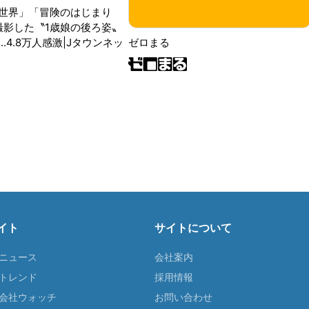
世界」「冒険のはじまり
が撮影した〝1歳娘の後ろ姿〟
ゼロまる
..4.8万人感激|Jタウンネッ
イト
サイトについて
Tニュース
会社案内
Tトレンド
採用情報
ST会社ウォッチ
お問い合わせ