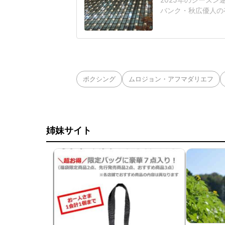
バンク・秋広優人の
いリチャードはソフ
いた長打力を評価さ
移籍。阿部慎之助前監
打点をマークした。
ボクシング
ムロジョン・アフマダリエフ
姉妹サイト