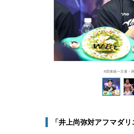
4団体統一王者・
「井上尚弥対アフマダリ