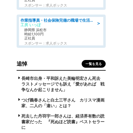
スポンサー：求人ボックス
作業指導員・社会保険完備の職場で生活支援員
＞
工房 いっぽ
静岡県 浜松市
時給1,100円
正社員
スポンサー：求人ボックス
追悼
一覧を見る
長崎市出身・平和訴えた美輪明宏さん死去
ラストメッセージでも訴え「愛があれば 戦
争なんか起こりません」
つげ義春さんと白土三平さん カリスマ漫画
家、二人の「違い」とは？
死去した丹羽宇一郎さんは、経済界有数の読
書家だった 『死ぬほど読書』ベストセラー
に