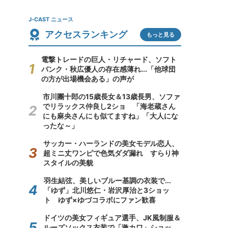
J-CAST ニュース
アクセスランキング
もっと見る
電撃トレードの巨人・リチャード、ソフト
バンク・秋広優人の存在感薄れ...「他球団
の方が出場機会ある」の声が
市川團十郎の15歳長女＆13歳長男、ソファ
でリラックス仲良し2ショ 「海老蔵さん
にも麻央さんにも似てますね」「大人にな
ったな～」
サッカー・ハーランドの美女モデル恋人、
超ミニ丈ワンピで色気ダダ漏れ すらり神
スタイルの美貌
羽生結弦、美しいブルー基調の衣装で...
「ゆず」北川悠仁・岩沢厚治と3ショッ
ト ゆず×ゆづコラボにファン歓喜
ドイツの美女フィギュア選手、JK風制服＆
ルーズソックス衣装で「激カワ」ショッ