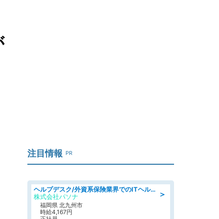
が
注目情報
PR
ヘルプデスク/外資系保険業界でのITヘルプデスク業務/駅近/即日勤務可/ヘルプデスク
＞
株式会社パソナ
福岡県 北九州市
時給4,167円
正社員