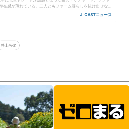
存在感が薄れている。二人ともファーム暮らしを抜け出せな
トバンク在籍時にウエスタン・リーグで5年連続本塁打王に輝
J-CASTニュース
れ、秋広優人、大江竜聖と2対1のトレードで25年5月に巨人に
督の期待は大きく、77試合出場で打率.211、11本塁打、39
井上尚弥