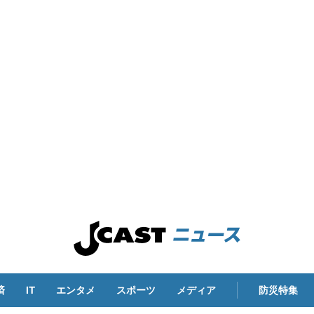
済
IT
エンタメ
スポーツ
メディア
防災特集