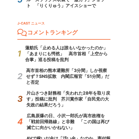
ト 「りくりゅう」アイスショーで
J-CAST ニュース
コメントランキング
蓮舫氏「止める人は誰もいなかったのか」
「あまりにも愕然」 高市首相「上空から
合掌」巡る投稿を批判
高市首相の熊本避難所「3分間」しか視察
せず？SNS拡散 内閣広報官「51分間」だ
と否定
片山さつき財務相「失われた28年を取り戻
す」投稿に批判 芥川賞作家「自民党の大
失政の結果だろう」
広島原爆の日、小沢一郎氏が高市政権を
「戦前回帰路線」と非難 「この国は再び
滅亡に向かいかねない」
AVで稼いだ金は「汚い金」なのか 寄付報