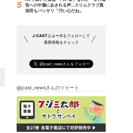
告への中傷にあきれる声...スリムクラブ真
栄田もバッサリ「汚い心だね」
J-CASTニュース
をフォローして
最新情報をチェック
@jcast_newsさんのツイート