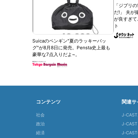
「ジブリの
だ!」 夫
が良すぎて.
ト
Suicaのペンギン"夏のラッキーバッ
グ"が8月8日に発売。Pensta史上最も
豪華な7点入りだよ~。
コンテンツ
関連サ
社会
J-CAS
政治
J-CAS
経済
J-CA