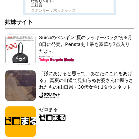
時給1,150円～
正社員
スポンサー：求人ボックス
姉妹サイト
Suicaのペンギン"夏のラッキーバッグ"が8月
8日に発売。Pensta史上最も豪華な7点入り
だよ~。
「孫にあげると思って、あなたにこれをあげ
る」 真夏の山道で見知らぬお婆さんに握らさ
れたもの(山口県・30代女性)|Jタウンネット
ゼロまる