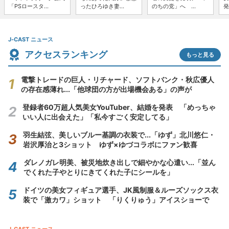
「PSロースタ...
ったひろゆき妻...
のちの党」へ ...
発
J-CAST ニュース
アクセスランキング
もっと見る
電撃トレードの巨人・リチャード、ソフトバンク・秋広優人
の存在感薄れ...「他球団の方が出場機会ある」の声が
登録者60万超人気美女YouTuber、結婚を発表 「めっちゃ
いい人に出会えた」「私今すごく安定してる」
羽生結弦、美しいブルー基調の衣装で...「ゆず」北川悠仁・
岩沢厚治と3ショット ゆず×ゆづコラボにファン歓喜
ダレノガレ明美、被災地炊き出しで細やかな心遣い...「並ん
でくれた子やとりにきてくれた子にシールを」
ドイツの美女フィギュア選手、JK風制服＆ルーズソックス衣
装で「激カワ」ショット 「りくりゅう」アイスショーで