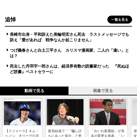
追悼
一覧を見る
長崎市出身・平和訴えた美輪明宏さん死去 ラストメッセージでも
訴え「愛があれば 戦争なんか起こりません」
つげ義春さんと白土三平さん カリスマ漫画家、二人の「違い」と
は？
死去した丹羽宇一郎さんは、経済界有数の読書家だった 『死ぬほ
ど読書』ベストセラーに
動画で見る
画像で見る
【ドジャース】キム・
新党結成で「「騙し討
「れいわ新選組」が党
登
ヘソン、大リーグ公式
ちにあった気分」と怒
名の変更を発表、「い
女