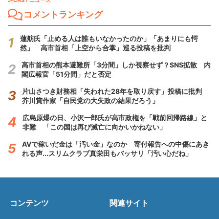
J-CAST ニュース
コメントランキング
蓮舫氏「止める人は誰もいなかったのか」「あまりにも愕
然」 高市首相「上空から合掌」巡る投稿を批判
高市首相の熊本避難所「3分間」しか視察せず？SNS拡散 内
閣広報官「51分間」だと否定
片山さつき財務相「失われた28年を取り戻す」投稿に批判
芥川賞作家「自民党の大失政の結果だろう」
広島原爆の日、小沢一郎氏が高市政権を「戦前回帰路線」と
非難 「この国は再び滅亡に向かいかねない」
AVで稼いだ金は「汚い金」なのか 寄付報告への中傷にあき
れる声...スリムクラブ真栄田もバッサリ「汚い心だね」
コンテンツ
関連サイト