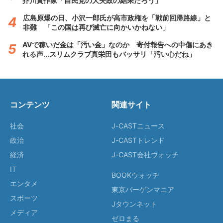
芥川賞作家「自民党の大失政の結果だろう」
広島原爆の日、小沢一郎氏が高市政権を「戦前回帰路線」と
非難 「この国は再び滅亡に向かいかねない」
AVで稼いだ金は「汚い金」なのか 寄付報告への中傷にあき
れる声...スリムクラブ真栄田もバッサリ「汚い心だね」
コンテンツ
関連サイト
社会
J-CASTニュース
政治
J-CASTトレンド
経済
J-CAST会社ウォッチ
IT
BOOKウォッチ
エンタメ
東京バーゲンマニア
スポーツ
Jタウンネット
メディア
ゼロまる