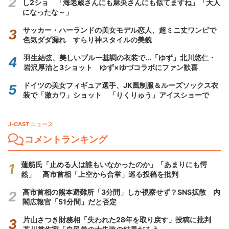
し2ショ 「海老蔵さんにも麻央さんにも似てますね」「大人
になったな～」
サッカー・ハーランドの美女モデル恋人、超ミニ丈ワンピで
色気ダダ漏れ すらり神スタイルの美貌
羽生結弦、美しいブルー基調の衣装で...「ゆず」北川悠仁・
岩沢厚治と3ショット ゆず×ゆづコラボにファン歓喜
ドイツの美女フィギュア選手、JK風制服＆ルーズソックス衣
装で「激カワ」ショット 「りくりゅう」アイスショーで
J-CAST ニュース
コメントランキング
蓮舫氏「止める人は誰もいなかったのか」「あまりにも愕
然」 高市首相「上空から合掌」巡る投稿を批判
高市首相の熊本避難所「3分間」しか視察せず？SNS拡散 内
閣広報官「51分間」だと否定
片山さつき財務相「失われた28年を取り戻す」投稿に批判