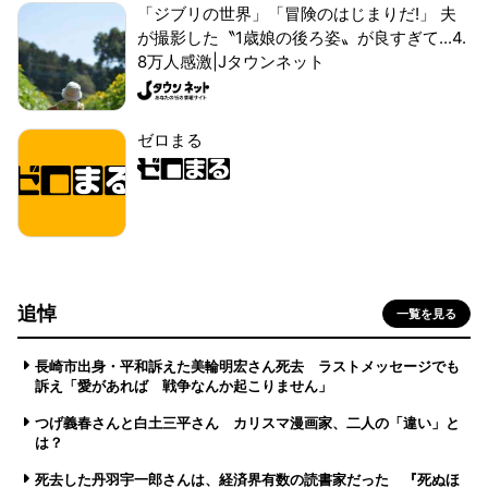
「ジブリの世界」「冒険のはじまりだ!」 夫
が撮影した〝1歳娘の後ろ姿〟が良すぎて...4.
8万人感激|Jタウンネット
ゼロまる
追悼
一覧を見る
長崎市出身・平和訴えた美輪明宏さん死去 ラストメッセージでも
訴え「愛があれば 戦争なんか起こりません」
つげ義春さんと白土三平さん カリスマ漫画家、二人の「違い」と
は？
死去した丹羽宇一郎さんは、経済界有数の読書家だった 『死ぬほ