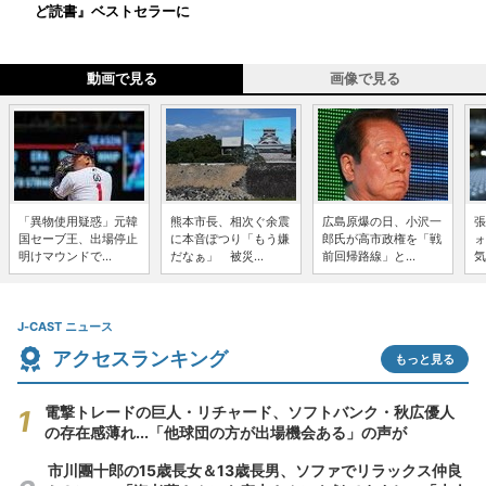
ど読書』ベストセラーに
動画で見る
画像で見る
「異物使用疑惑」元韓
熊本市長、相次ぐ余震
広島原爆の日、小沢一
張
国セーブ王、出場停止
に本音ぽつり「もう嫌
郎氏が高市政権を「戦
ォ
明けマウンドで...
だなぁ」 被災...
前回帰路線」と...
気
J-CAST ニュース
アクセスランキング
もっと見る
電撃トレードの巨人・リチャード、ソフトバンク・秋広優人
の存在感薄れ...「他球団の方が出場機会ある」の声が
市川團十郎の15歳長女＆13歳長男、ソファでリラックス仲良