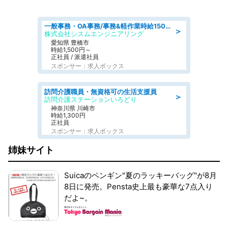
一般事務・OA事務/事務&軽作業時給1500円土日祝休み各種社保完備
＞
株式会社シスムエンジニアリング
愛知県 豊橋市
時給1,500円～
正社員 / 派遣社員
スポンサー：求人ボックス
訪問介護職員・無資格可の生活支援員
＞
訪問介護ステーションいろどり
神奈川県 川崎市
時給1,300円
正社員
スポンサー：求人ボックス
姉妹サイト
Suicaのペンギン"夏のラッキーバッグ"が8月
8日に発売。Pensta史上最も豪華な7点入り
だよ~。