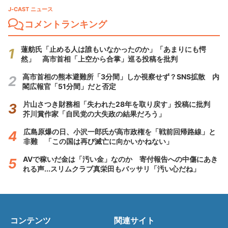
J-CAST ニュース
コメントランキング
蓮舫氏「止める人は誰もいなかったのか」「あまりにも愕
然」 高市首相「上空から合掌」巡る投稿を批判
高市首相の熊本避難所「3分間」しか視察せず？SNS拡散 内
閣広報官「51分間」だと否定
片山さつき財務相「失われた28年を取り戻す」投稿に批判
芥川賞作家「自民党の大失政の結果だろう」
広島原爆の日、小沢一郎氏が高市政権を「戦前回帰路線」と
非難 「この国は再び滅亡に向かいかねない」
AVで稼いだ金は「汚い金」なのか 寄付報告への中傷にあき
れる声...スリムクラブ真栄田もバッサリ「汚い心だね」
コンテンツ
関連サイト