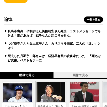
追悼
一覧を見る
長崎市出身・平和訴えた美輪明宏さん死去 ラストメッセージでも
訴え「愛があれば 戦争なんか起こりません」
つげ義春さんと白土三平さん カリスマ漫画家、二人の「違い」と
は？
死去した丹羽宇一郎さんは、経済界有数の読書家だった 『死ぬほ
ど読書』ベストセラーに
動画で見る
画像で見る
【ドジャース】キム・
新党結成で「「騙し討
「れいわ新選組」が党
登