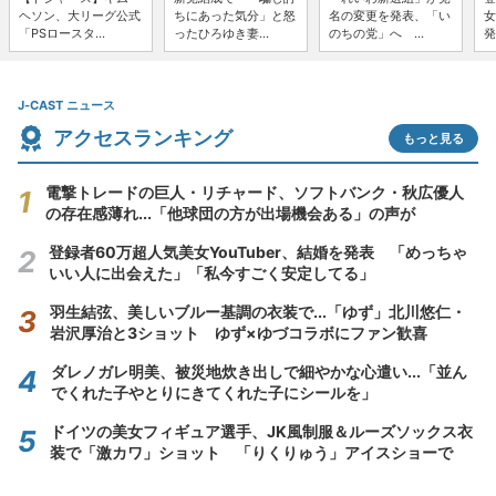
ヘソン、大リーグ公式
ちにあった気分」と怒
名の変更を発表、「い
女
「PSロースタ...
ったひろゆき妻...
のちの党」へ ...
発
J-CAST ニュース
アクセスランキング
もっと見る
電撃トレードの巨人・リチャード、ソフトバンク・秋広優人
の存在感薄れ...「他球団の方が出場機会ある」の声が
登録者60万超人気美女YouTuber、結婚を発表 「めっちゃ
いい人に出会えた」「私今すごく安定してる」
羽生結弦、美しいブルー基調の衣装で...「ゆず」北川悠仁・
岩沢厚治と3ショット ゆず×ゆづコラボにファン歓喜
ダレノガレ明美、被災地炊き出しで細やかな心遣い...「並ん
でくれた子やとりにきてくれた子にシールを」
ドイツの美女フィギュア選手、JK風制服＆ルーズソックス衣
装で「激カワ」ショット 「りくりゅう」アイスショーで