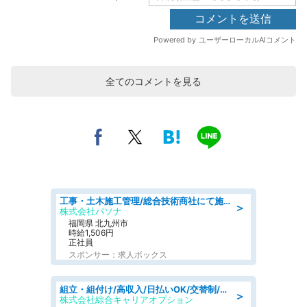
全てのコメントを見る
工事・土木施工管理/総合技術商社にて施工管理のお仕事/即日勤務可/車通勤可/工事・土木施工管理/生産・品質管理
＞
株式会社パソナ
福岡県 北九州市
時給1,506円
正社員
スポンサー：求人ボックス
組立・組付け/高収入/日払いOK/交替制/20・30・40代活躍中/製造 工場
＞
株式会社綜合キャリアオプション