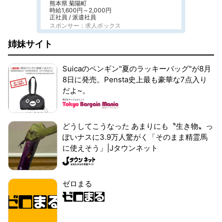
熊本県 菊陽町
時給1,600円～2,000円
正社員 / 派遣社員
スポンサー：求人ボックス
姉妹サイト
Suicaのペンギン"夏のラッキーバッグ"が8月
8日に発売。Pensta史上最も豪華な7点入り
だよ~。
どうしてこうなった あまりにも〝生き物〟っ
ぽいナスに3.9万人驚がく「そのまま精霊馬
に使えそう」|Jタウンネット
ゼロまる