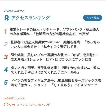
J-CAST ニュース
アクセスランキング
もっと見る
電撃トレードの巨人・リチャード、ソフトバンク・秋広優人
の存在感薄れ...「他球団の方が出場機会ある」の声が
登録者60万超人気美女YouTuber、結婚を発表 「めっちゃ
いい人に出会えた」「私今すごく安定してる」
羽生結弦、美しいブルー基調の衣装で...「ゆず」北川悠仁・
岩沢厚治と3ショット ゆず×ゆづコラボにファン歓喜
ダレノガレ明美、被災地炊き出しで細やかな心遣い...「並ん
でくれた子やとりにきてくれた子にシールを」
ドイツの美女フィギュア選手、JK風制服＆ルーズソックス衣
装で「激カワ」ショット 「りくりゅう」アイスショーで
J-CAST ニュース
コメントランキング