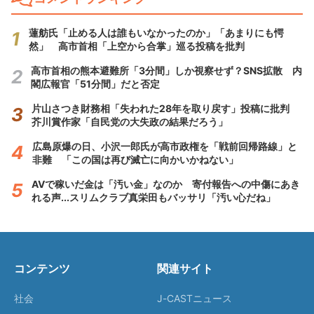
蓮舫氏「止める人は誰もいなかったのか」「あまりにも愕
然」 高市首相「上空から合掌」巡る投稿を批判
高市首相の熊本避難所「3分間」しか視察せず？SNS拡散 内
閣広報官「51分間」だと否定
片山さつき財務相「失われた28年を取り戻す」投稿に批判
芥川賞作家「自民党の大失政の結果だろう」
広島原爆の日、小沢一郎氏が高市政権を「戦前回帰路線」と
非難 「この国は再び滅亡に向かいかねない」
AVで稼いだ金は「汚い金」なのか 寄付報告への中傷にあき
れる声...スリムクラブ真栄田もバッサリ「汚い心だね」
コンテンツ
関連サイト
社会
J-CASTニュース