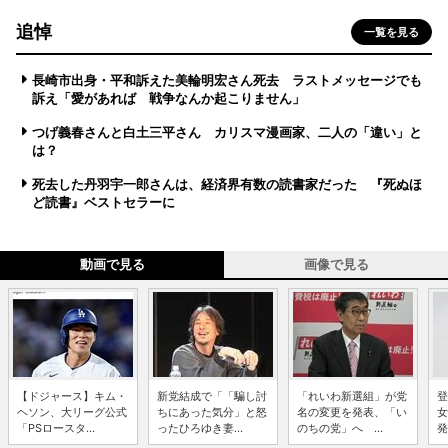
追悼
一覧を見る
長崎市出身・平和訴えた美輪明宏さん死去 ラストメッセージでも
訴え「愛があれば 戦争なんか起こりません」
つげ義春さんと白土三平さん カリスマ漫画家、二人の「違い」と
は？
死去した丹羽宇一郎さんは、経済界有数の読書家だった 『死ぬほ
ど読書』ベストセラーに
動画で見る
画像で見る
【ドジャース】キム・
新党結成で「「騙し討
「れいわ新選組」が党
登
ヘソン、大リーグ公式
ちにあった気分」と怒
名の変更を発表、「い
女
「PSロースタ...
ったひろゆき妻...
のちの党」へ ...
発