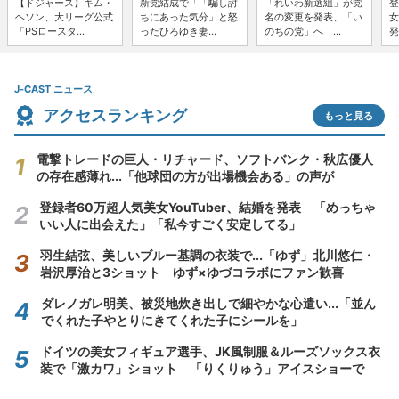
【ドジャース】キム・
新党結成で「「騙し討
「れいわ新選組」が党
登
ヘソン、大リーグ公式
ちにあった気分」と怒
名の変更を発表、「い
女
「PSロースタ...
ったひろゆき妻...
のちの党」へ ...
発
J-CAST ニュース
アクセスランキング
もっと見る
電撃トレードの巨人・リチャード、ソフトバンク・秋広優人
の存在感薄れ...「他球団の方が出場機会ある」の声が
登録者60万超人気美女YouTuber、結婚を発表 「めっちゃ
いい人に出会えた」「私今すごく安定してる」
羽生結弦、美しいブルー基調の衣装で...「ゆず」北川悠仁・
岩沢厚治と3ショット ゆず×ゆづコラボにファン歓喜
ダレノガレ明美、被災地炊き出しで細やかな心遣い...「並ん
でくれた子やとりにきてくれた子にシールを」
ドイツの美女フィギュア選手、JK風制服＆ルーズソックス衣
装で「激カワ」ショット 「りくりゅう」アイスショーで