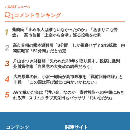
J-CAST ニュース
コメントランキング
蓮舫氏「止める人は誰もいなかったのか」「あまりにも愕
然」 高市首相「上空から合掌」巡る投稿を批判
高市首相の熊本避難所「3分間」しか視察せず？SNS拡散 内
閣広報官「51分間」だと否定
片山さつき財務相「失われた28年を取り戻す」投稿に批判
芥川賞作家「自民党の大失政の結果だろう」
広島原爆の日、小沢一郎氏が高市政権を「戦前回帰路線」と
非難 「この国は再び滅亡に向かいかねない」
AVで稼いだ金は「汚い金」なのか 寄付報告への中傷にあき
れる声...スリムクラブ真栄田もバッサリ「汚い心だね」
コンテンツ
関連サイト