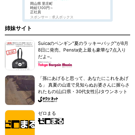
岡山県 里庄町
時給1,100円～
正社員
スポンサー：求人ボックス
姉妹サイト
Suicaのペンギン"夏のラッキーバッグ"が8月
8日に発売。Pensta史上最も豪華な7点入り
だよ~。
「孫にあげると思って、あなたにこれをあげ
る」 真夏の山道で見知らぬお婆さんに握らさ
れたもの(山口県・30代女性)|Jタウンネット
ゼロまる