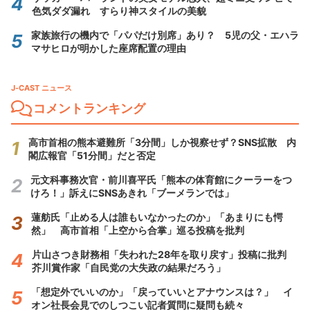
色気ダダ漏れ すらり神スタイルの美貌
家族旅行の機内で「パパだけ別席」あり？ 5児の父・エハラ
マサヒロが明かした座席配置の理由
J-CAST ニュース
コメントランキング
高市首相の熊本避難所「3分間」しか視察せず？SNS拡散 内
閣広報官「51分間」だと否定
元文科事務次官・前川喜平氏「熊本の体育館にクーラーをつ
けろ！」訴えにSNSあきれ「ブーメランでは」
蓮舫氏「止める人は誰もいなかったのか」「あまりにも愕
然」 高市首相「上空から合掌」巡る投稿を批判
片山さつき財務相「失われた28年を取り戻す」投稿に批判
芥川賞作家「自民党の大失政の結果だろう」
「想定外でいいのか」「戻っていいとアナウンスは？」 イ
オン社長会見でのしつこい記者質問に疑問も続々