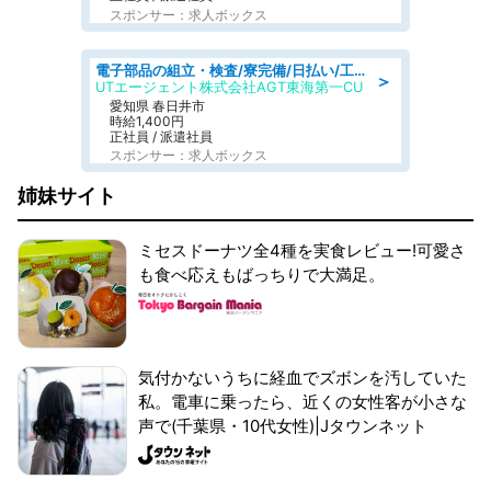
スポンサー：求人ボックス
電子部品の組立・検査/寮完備/日払い/工場・製造
＞
UTエージェント株式会社AGT東海第一CU
愛知県 春日井市
時給1,400円
正社員 / 派遣社員
スポンサー：求人ボックス
姉妹サイト
ミセスドーナツ全4種を実食レビュー!可愛さ
も食べ応えもばっちりで大満足。
気付かないうちに経血でズボンを汚していた
私。電車に乗ったら、近くの女性客が小さな
声で(千葉県・10代女性)|Jタウンネット