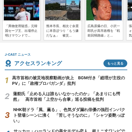
「異物使用疑惑」元韓
熊本市長、相次ぐ余震
広島原爆の日、小沢一
張
国セーブ王、出場停止
に本音ぽつり「もう嫌
郎氏が高市政権を「戦
ォ
明けマウンドで...
だなぁ」 被災...
前回帰路線」と...
気
J-CAST ニュース
アクセスランキング
もっと見る
高市首相の被災地視察動画が炎上 BGM付き「総理が主役の
PV」に「政権プロパガンダ」批判
蓮舫氏「止める人は誰もいなかったのか」「あまりにも愕
然」 高市首相「上空から合掌」巡る投稿を批判
NHK朝ドラ「風、薫る」、色気ダダ漏れ俳優の強烈インパク
ト登場シーンに沸く 「苦しそうなのに」「シャツ姿艶っぽ
い」
サッカー・ハーランドの美女モデル恋人、超ミニ丈ワンピで