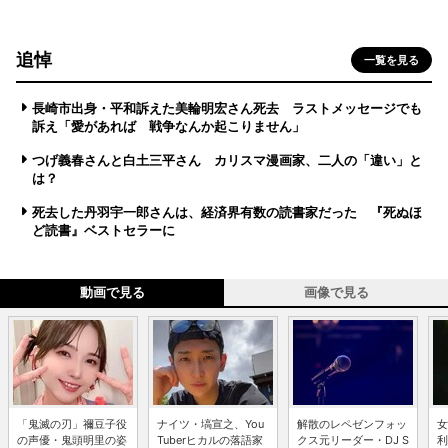
追悼
一覧を見る
長崎市出身・平和訴えた美輪明宏さん死去 ラストメッセージでも
訴え「愛があれば 戦争なんか起こりません」
つげ義春さんと白土三平さん カリスマ漫画家、二人の「違い」と
は？
死去した丹羽宇一郎さんは、経済界有数の読書家だった 『死ぬほ
ど読書』ベストセラーに
動画で見る
画像で見る
「鬼滅の刃」禰豆子役
ナイツ・塙宣之、You
解散のレペゼンフォッ
女
の声優・鬼頭明里の姿
Tuberヒカルの落語家
クス元リーダー・DJ S
利