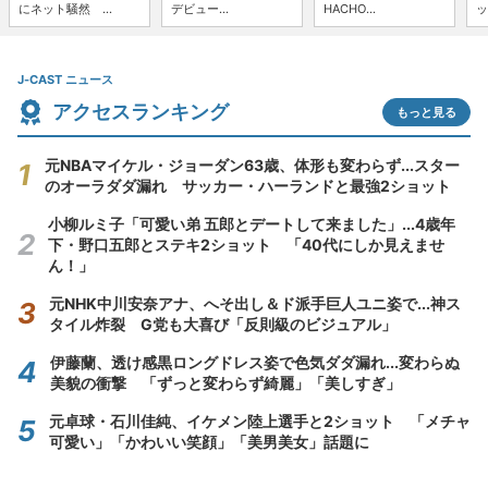
にネット騒然 ...
デビュー...
HACHO...
ッ
J-CAST ニュース
アクセスランキング
もっと見る
元NBAマイケル・ジョーダン63歳、体形も変わらず...スター
のオーラダダ漏れ サッカー・ハーランドと最強2ショット
小柳ルミ子「可愛い弟 五郎とデートして来ました」...4歳年
下・野口五郎とステキ2ショット 「40代にしか見えませ
ん！」
元NHK中川安奈アナ、へそ出し＆ド派手巨人ユニ姿で...神ス
タイル炸裂 G党も大喜び「反則級のビジュアル」
伊藤蘭、透け感黒ロングドレス姿で色気ダダ漏れ...変わらぬ
美貌の衝撃 「ずっと変わらず綺麗」「美しすぎ」
元卓球・石川佳純、イケメン陸上選手と2ショット 「メチャ
可愛い」「かわいい笑顔」「美男美女」話題に