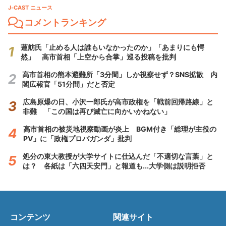
J-CAST ニュース
コメントランキング
蓮舫氏「止める人は誰もいなかったのか」「あまりにも愕
然」 高市首相「上空から合掌」巡る投稿を批判
高市首相の熊本避難所「3分間」しか視察せず？SNS拡散 内
閣広報官「51分間」だと否定
広島原爆の日、小沢一郎氏が高市政権を「戦前回帰路線」と
非難 「この国は再び滅亡に向かいかねない」
高市首相の被災地視察動画が炎上 BGM付き「総理が主役の
PV」に「政権プロパガンダ」批判
処分の東大教授が大学サイトに仕込んだ「不適切な言葉」と
は？ 各紙は「六四天安門」と報道も...大学側は説明拒否
コンテンツ
関連サイト