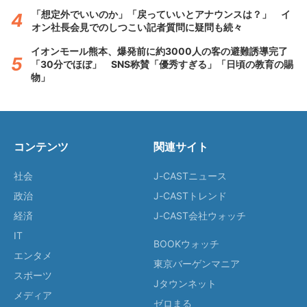
「想定外でいいのか」「戻っていいとアナウンスは？」 イ
オン社長会見でのしつこい記者質問に疑問も続々
イオンモール熊本、爆発前に約3000人の客の避難誘導完了
「30分でほぼ」 SNS称賛「優秀すぎる」「日頃の教育の賜
物」
コンテンツ
関連サイト
社会
J-CASTニュース
政治
J-CASTトレンド
経済
J-CAST会社ウォッチ
IT
BOOKウォッチ
エンタメ
東京バーゲンマニア
スポーツ
Jタウンネット
メディア
ゼロまる