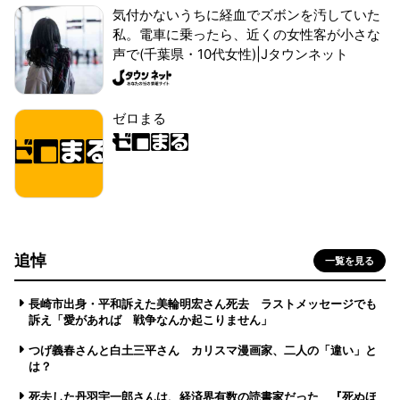
気付かないうちに経血でズボンを汚していた
私。電車に乗ったら、近くの女性客が小さな
声で(千葉県・10代女性)|Jタウンネット
ゼロまる
追悼
一覧を見る
長崎市出身・平和訴えた美輪明宏さん死去 ラストメッセージでも
訴え「愛があれば 戦争なんか起こりません」
つげ義春さんと白土三平さん カリスマ漫画家、二人の「違い」と
は？
死去した丹羽宇一郎さんは、経済界有数の読書家だった 『死ぬほ