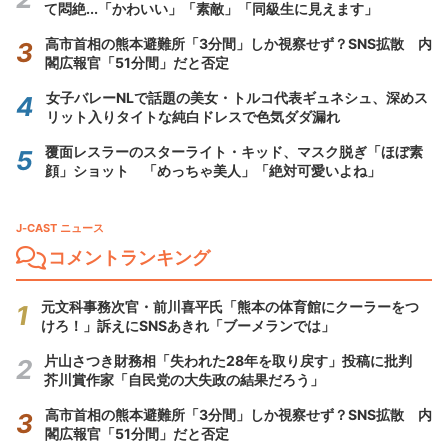
て悶絶...「かわいい」「素敵」「同級生に見えます」
高市首相の熊本避難所「3分間」しか視察せず？SNS拡散 内
閣広報官「51分間」だと否定
女子バレーNLで話題の美女・トルコ代表ギュネシュ、深めス
リット入りタイトな純白ドレスで色気ダダ漏れ
覆面レスラーのスターライト・キッド、マスク脱ぎ「ほぼ素
顔」ショット 「めっちゃ美人」「絶対可愛いよね」
J-CAST ニュース
コメントランキング
元文科事務次官・前川喜平氏「熊本の体育館にクーラーをつ
けろ！」訴えにSNSあきれ「ブーメランでは」
片山さつき財務相「失われた28年を取り戻す」投稿に批判
芥川賞作家「自民党の大失政の結果だろう」
高市首相の熊本避難所「3分間」しか視察せず？SNS拡散 内
閣広報官「51分間」だと否定