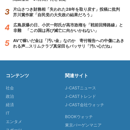
片山さつき財務相「失われた28年を取り戻す」投稿に批判
芥川賞作家「自民党の大失政の結果だろう」
広島原爆の日、小沢一郎氏が高市政権を「戦前回帰路線」と
非難 「この国は再び滅亡に向かいかねない」
AVで稼いだ金は「汚い金」なのか 寄付報告への中傷にあき
れる声...スリムクラブ真栄田もバッサリ「汚い心だね」
コンテンツ
関連サイト
社会
J-CASTニュース
政治
J-CASTトレンド
経済
J-CAST会社ウォッチ
IT
BOOKウォッチ
エンタメ
東京バーゲンマニア
スポーツ