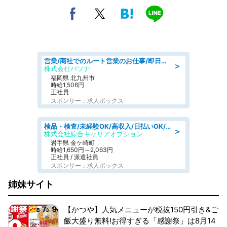
営業/商社でのルート営業のお仕事/即日勤務可/車通勤可/営業
＞
株式会社パソナ
福岡県 北九州市
時給1,506円
正社員
スポンサー：求人ボックス
検品・検査/未経験OK/高収入/日払いOK/交替制/20・30・40代活躍中
＞
株式会社綜合キャリアオプション
岩手県 金ケ崎町
時給1,650円～2,063円
正社員 / 派遣社員
スポンサー：求人ボックス
姉妹サイト
【かつや】人気メニューが税抜150円引き&ご
飯大盛り無料!お得すぎる「感謝祭」は8月14