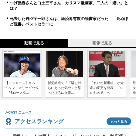
つげ義春さんと白土三平さん カリスマ漫画家、二人の「違い」と
は？
死去した丹羽宇一郎さんは、経済界有数の読書家だった 『死ぬほ
ど読書』ベストセラーに
動画で見る
画像で見る
【ドジャース】キム・
新党結成で「「騙し討
「れいわ新選組」が党
登
ヘソン、大リーグ公式
ちにあった気分」と怒
名の変更を発表、「い
女
「PSロースタ...
ったひろゆき妻...
のちの党」へ ...
発
J-CAST ニュース
アクセスランキング
もっと見る