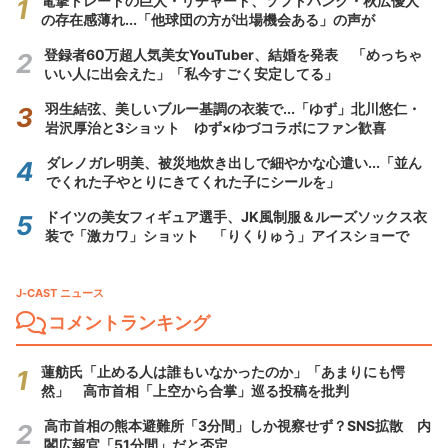
電撃トレードの巨人・リチャード、ソフトバンク・秋広優人
の存在感薄れ...「他球団の方が出場機会ある」の声が
登録者60万超人気美女YouTuber、結婚を発表 「めっちゃ
いい人に出会えた」「私今すごく安定してる」
羽生結弦、美しいブルー基調の衣装で...「ゆず」北川悠仁・
岩沢厚治と3ショット ゆず×ゆづコラボにファン歓喜
ダレノガレ明美、被災地炊き出しで細やかな心遣い...「並ん
でくれた子やとりにきてくれた子にシールを」
ドイツの美女フィギュア選手、JK風制服＆ルーズソックス衣
装で「激カワ」ショット 「りくりゅう」アイスショーで
J-CAST ニュース
コメントランキング
蓮舫氏「止める人は誰もいなかったのか」「あまりにも愕
然」 高市首相「上空から合掌」巡る投稿を批判
高市首相の熊本避難所「3分間」しか視察せず？SNS拡散 内
閣広報官「51分間」だと否定