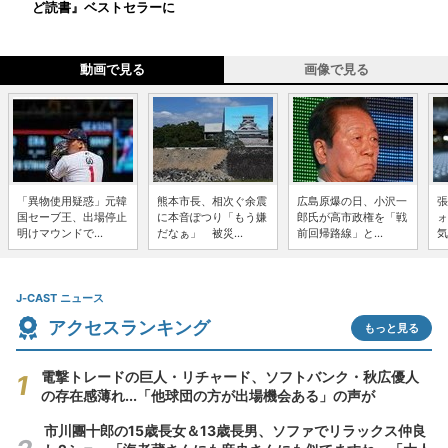
ど読書』ベストセラーに
動画で見る
画像で見る
「異物使用疑惑」元韓
熊本市長、相次ぐ余震
広島原爆の日、小沢一
張
国セーブ王、出場停止
に本音ぽつり「もう嫌
郎氏が高市政権を「戦
ォ
明けマウンドで...
だなぁ」 被災...
前回帰路線」と...
気
J-CAST ニュース
アクセスランキング
もっと見る
電撃トレードの巨人・リチャード、ソフトバンク・秋広優人
の存在感薄れ...「他球団の方が出場機会ある」の声が
市川團十郎の15歳長女＆13歳長男、ソファでリラックス仲良