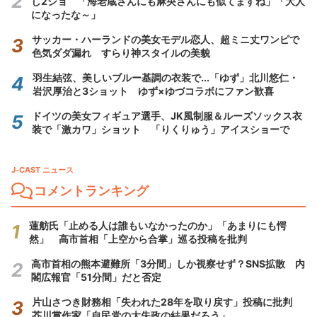
し2ショ 「海老蔵さんにも麻央さんにも似てますね」「大人
になったな～」
サッカー・ハーランドの美女モデル恋人、超ミニ丈ワンピで
色気ダダ漏れ すらり神スタイルの美貌
羽生結弦、美しいブルー基調の衣装で...「ゆず」北川悠仁・
岩沢厚治と3ショット ゆず×ゆづコラボにファン歓喜
ドイツの美女フィギュア選手、JK風制服＆ルーズソックス衣
装で「激カワ」ショット 「りくりゅう」アイスショーで
J-CAST ニュース
コメントランキング
蓮舫氏「止める人は誰もいなかったのか」「あまりにも愕
然」 高市首相「上空から合掌」巡る投稿を批判
高市首相の熊本避難所「3分間」しか視察せず？SNS拡散 内
閣広報官「51分間」だと否定
片山さつき財務相「失われた28年を取り戻す」投稿に批判
芥川賞作家「自民党の大失政の結果だろう」