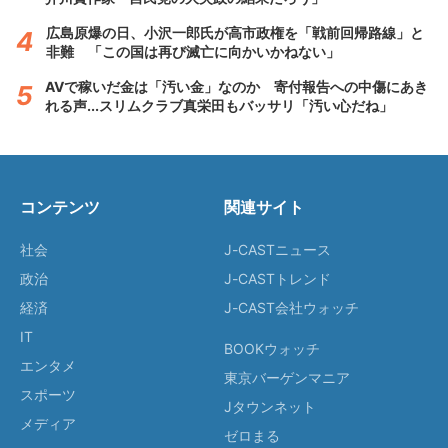
広島原爆の日、小沢一郎氏が高市政権を「戦前回帰路線」と
非難 「この国は再び滅亡に向かいかねない」
AVで稼いだ金は「汚い金」なのか 寄付報告への中傷にあき
れる声...スリムクラブ真栄田もバッサリ「汚い心だね」
コンテンツ
関連サイト
社会
J-CASTニュース
政治
J-CASTトレンド
経済
J-CAST会社ウォッチ
IT
BOOKウォッチ
エンタメ
東京バーゲンマニア
スポーツ
Jタウンネット
メディア
ゼロまる