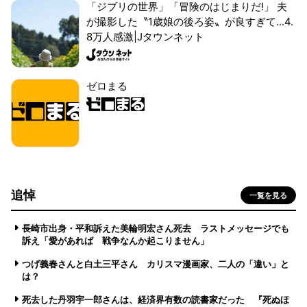
「ジブリの世界」「冒険のはじまりだ!」 夫
が撮影した〝1歳娘の後ろ姿〟が良すぎて...4.
8万人感激|Jタウンネット
ゼロまる
追悼
一覧を見る
長崎市出身・平和訴えた美輪明宏さん死去 ラストメッセージでも
訴え「愛があれば 戦争なんか起こりません」
つげ義春さんと白土三平さん カリスマ漫画家、二人の「違い」と
は？
死去した丹羽宇一郎さんは、経済界有数の読書家だった 『死ぬほ