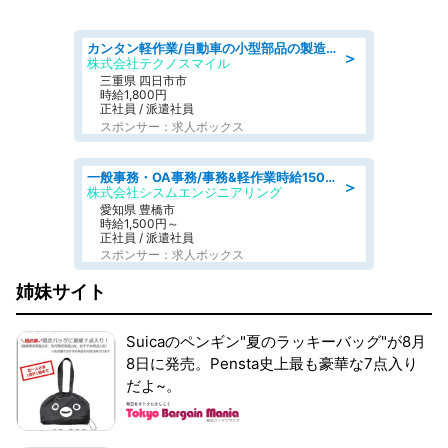
カンタン軽作業/自動車の小型部品の製造オペレーター denso aichi
＞
株式会社テクノスマイル
三重県 四日市市
時給1,800円
正社員 / 派遣社員
スポンサー：求人ボックス
一般事務・OA事務/事務&軽作業時給1500円土日祝休み各種社保完備
＞
株式会社シスムエンジニアリング
愛知県 豊橋市
時給1,500円～
正社員 / 派遣社員
スポンサー：求人ボックス
姉妹サイト
Suicaのペンギン"夏のラッキーバッグ"が8月
8日に発売。Pensta史上最も豪華な7点入り
だよ~。