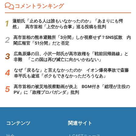
コメントランキング
蓮舫氏「止める人は誰もいなかったのか」「あまりにも愕
然」 高市首相「上空から合掌」巡る投稿を批判
高市首相の熊本避難所「3分間」しか視察せず？SNS拡散 内
閣広報官「51分間」だと否定
広島原爆の日、小沢一郎氏が高市政権を「戦前回帰路線」と
非難 「この国は再び滅亡に向かいかねない」
なぜ「戻るな」と言えなかったのか イオン爆発事故で斎藤
幸平氏も逡巡「ボクもできなかっただろうなあ」
高市首相の被災地視察動画が炎上 BGM付き「総理が主役の
PV」に「政権プロパガンダ」批判
コンテンツ
関連サイト
社会
J-CASTニュース