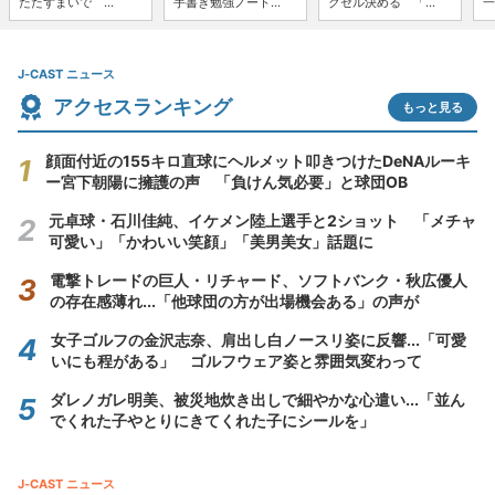
たたずまいで ...
手書き勉強ノート...
クセル決める 「...
一
J-CAST ニュース
アクセスランキング
もっと見る
顔面付近の155キロ直球にヘルメット叩きつけたDeNAルーキ
ー宮下朝陽に擁護の声 「負けん気必要」と球団OB
元卓球・石川佳純、イケメン陸上選手と2ショット 「メチャ
可愛い」「かわいい笑顔」「美男美女」話題に
電撃トレードの巨人・リチャード、ソフトバンク・秋広優人
の存在感薄れ...「他球団の方が出場機会ある」の声が
女子ゴルフの金沢志奈、肩出し白ノースリ姿に反響...「可愛
いにも程がある」 ゴルフウェア姿と雰囲気変わって
ダレノガレ明美、被災地炊き出しで細やかな心遣い...「並ん
でくれた子やとりにきてくれた子にシールを」
J-CAST ニュース