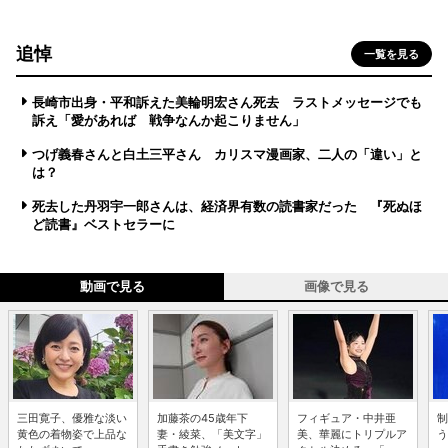
追悼
一覧を見る
長崎市出身・平和訴えた美輪明宏さん死去 ラストメッセージでも
訴え「愛があれば 戦争なんか起こりません」
つげ義春さんと白土三平さん カリスマ漫画家、二人の「違い」と
は？
死去した丹羽宇一郎さんは、経済界有数の読書家だった 『死ぬほ
ど読書』ベストセラーに
動画で見る
画像で見る
三田寛子、優雅な淡い
加藤茶の45歳年下
フィギュア・中井亜
制
黄色の着物姿で上品な
妻・綾菜、「美文字」
美、華麗にトリプルア
う