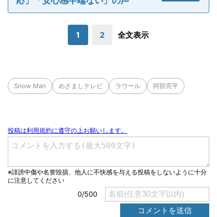
応」「安心感半端ない」の声
1
2
全文表示
Snow Man
めざましテレビ
ラウール
阿部亮平