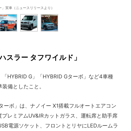
ー」実車（ニュースリリースより）
ハスラー タフワイルド」
BRID G」「HYBRID Gターボ」など4車種
準装備としたこと。
D Xターボ」は、ナノイー X1搭載フルオートエアコン
度プレミアムUV&IRカットガラス、運転席と助手席
SB電源ソケット、フロントとリヤにLEDルームラ