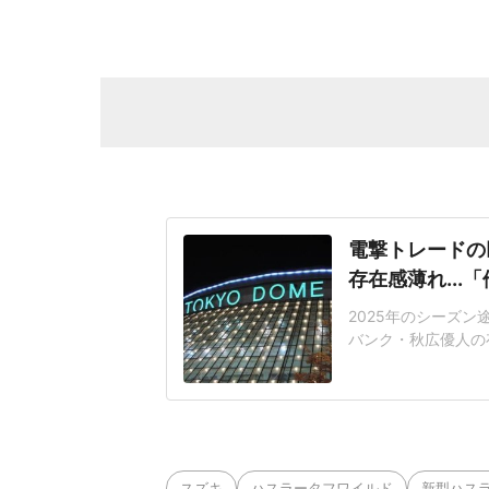
電撃トレードの
存在感薄れ..
2025年のシーズ
バンク・秋広優人の
いリチャードはソフ
いた長打力を評価さ
移籍。阿部慎之助前監
打点をマークした。
スズキ
ハスラータフワイルド
新型ハス