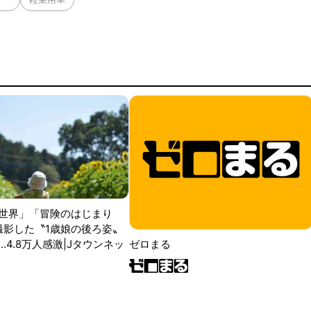
世界」「冒険のはじまり
が撮影した〝1歳娘の後ろ姿〟
ゼロまる
..4.8万人感激|Jタウンネッ