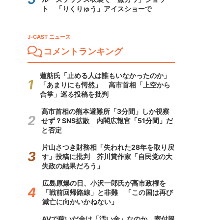
ト 「りくりゅう」アイスショーで
J-CAST ニュース
コメントランキング
蓮舫氏「止める人は誰もいなかったのか」
「あまりにも愕然」 高市首相「上空から
合掌」巡る投稿を批判
高市首相の熊本避難所「3分間」しか視察
せず？SNS拡散 内閣広報官「51分間」だ
と否定
片山さつき財務相「失われた28年を取り戻
す」投稿に批判 芥川賞作家「自民党の大
失政の結果だろう」
広島原爆の日、小沢一郎氏が高市政権を
「戦前回帰路線」と非難 「この国は再び
滅亡に向かいかねない」
AVで稼いだ金は「汚い金」なのか 寄付報