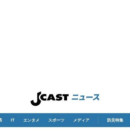
済
IT
エンタメ
スポーツ
メディア
防災特集