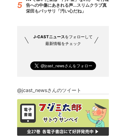
告への中傷にあきれる声...スリムクラブ真
栄田もバッサリ「汚い心だね」
J-CASTニュース
をフォローして
最新情報をチェック
@jcast_newsさんのツイート