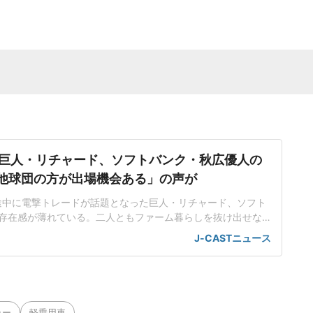
巨人・リチャード、ソフトバンク・秋広優人の
.「他球団の方が出場機会ある」の声が
ン途中に電撃トレードが話題となった巨人・リチャード、ソフト
存在感が薄れている。二人ともファーム暮らしを抜け出せな
トバンク在籍時にウエスタン・リーグで5年連続本塁打王に輝
J-CASTニュース
れ、秋広優人、大江竜聖と2対1のトレードで25年5月に巨人に
督の期待は大きく、77試合出場で打率.211、11本塁打、39
ラー
軽乗用車