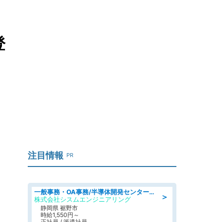
登
注目情報
PR
一般事務・OA事務/半導体開発センター内で事務&軽作業スタッフ、募集
＞
株式会社シスムエンジニアリング
静岡県 裾野市
時給1,550円～
正社員 / 派遣社員