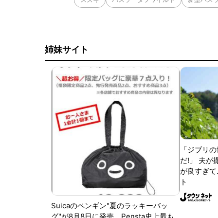
姉妹サイト
「ジブリの
だ!」 夫
が良すぎて.
ト
Suicaのペンギン"夏のラッキーバッ
グ"が8月8日に発売。Pensta史上最も