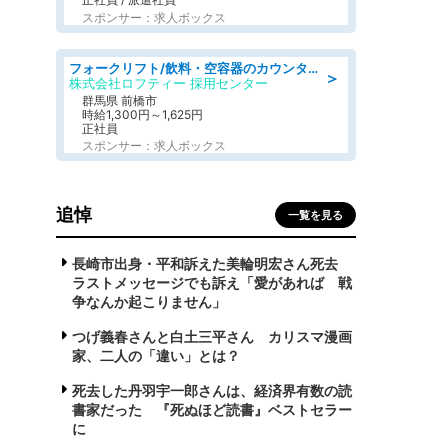
スポンサー：求人ボックス
フォークリフト/飲料・空容器のカウンターフォーク/駒形駅/車11分
＞
株式会社ロフティー 採用センター
群馬県 前橋市
時給1,300円～1,625円
正社員
スポンサー：求人ボックス
追悼
一覧を見る
長崎市出身・平和訴えた美輪明宏さん死去
ラストメッセージでも訴え「愛があれば 戦
争なんか起こりません」
つげ義春さんと白土三平さん カリスマ漫画
家、二人の「違い」とは？
死去した丹羽宇一郎さんは、経済界有数の読
書家だった 『死ぬほど読書』ベストセラー
に