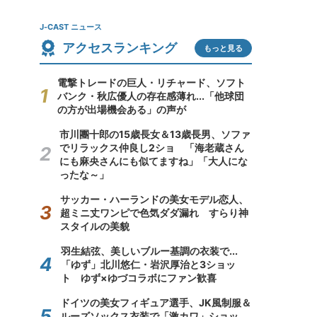
J-CAST ニュース
アクセスランキング
もっと見る
電撃トレードの巨人・リチャード、ソフト
バンク・秋広優人の存在感薄れ...「他球団
の方が出場機会ある」の声が
市川團十郎の15歳長女＆13歳長男、ソファ
でリラックス仲良し2ショ 「海老蔵さん
にも麻央さんにも似てますね」「大人にな
ったな～」
サッカー・ハーランドの美女モデル恋人、
超ミニ丈ワンピで色気ダダ漏れ すらり神
スタイルの美貌
羽生結弦、美しいブルー基調の衣装で...
「ゆず」北川悠仁・岩沢厚治と3ショッ
ト ゆず×ゆづコラボにファン歓喜
ドイツの美女フィギュア選手、JK風制服＆
ルーズソックス衣装で「激カワ」ショッ