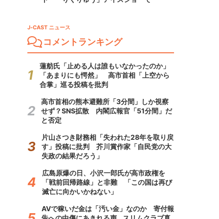
J-CAST ニュース
コメントランキング
蓮舫氏「止める人は誰もいなかったのか」
「あまりにも愕然」 高市首相「上空から
合掌」巡る投稿を批判
高市首相の熊本避難所「3分間」しか視察
せず？SNS拡散 内閣広報官「51分間」だ
と否定
片山さつき財務相「失われた28年を取り戻
す」投稿に批判 芥川賞作家「自民党の大
失政の結果だろう」
広島原爆の日、小沢一郎氏が高市政権を
「戦前回帰路線」と非難 「この国は再び
滅亡に向かいかねない」
AVで稼いだ金は「汚い金」なのか 寄付報
告への中傷にあきれる声...スリムクラブ真