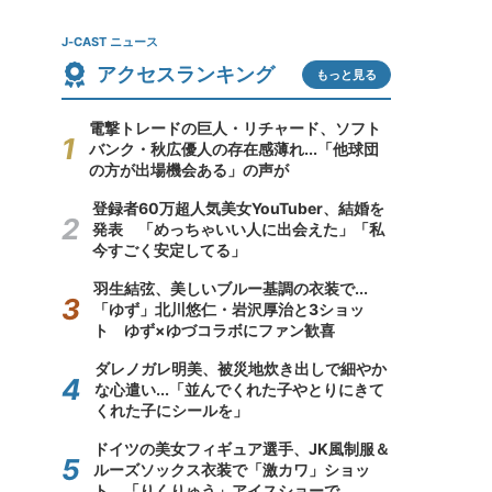
J-CAST ニュース
アクセスランキング
もっと見る
電撃トレードの巨人・リチャード、ソフト
バンク・秋広優人の存在感薄れ...「他球団
の方が出場機会ある」の声が
登録者60万超人気美女YouTuber、結婚を
発表 「めっちゃいい人に出会えた」「私
今すごく安定してる」
羽生結弦、美しいブルー基調の衣装で...
「ゆず」北川悠仁・岩沢厚治と3ショッ
ト ゆず×ゆづコラボにファン歓喜
ダレノガレ明美、被災地炊き出しで細やか
な心遣い...「並んでくれた子やとりにきて
くれた子にシールを」
ドイツの美女フィギュア選手、JK風制服＆
ルーズソックス衣装で「激カワ」ショッ
ト 「りくりゅう」アイスショーで