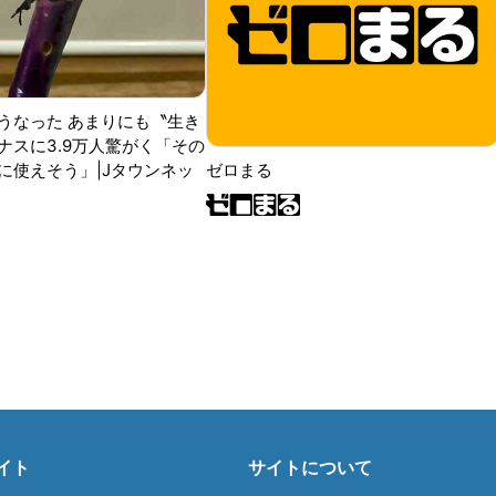
うなった あまりにも〝生き
ナスに3.9万人驚がく「その
に使えそう」|Jタウンネッ
ゼロまる
イト
サイトについて