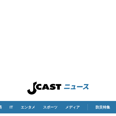
済
IT
エンタメ
スポーツ
メディア
防災特集