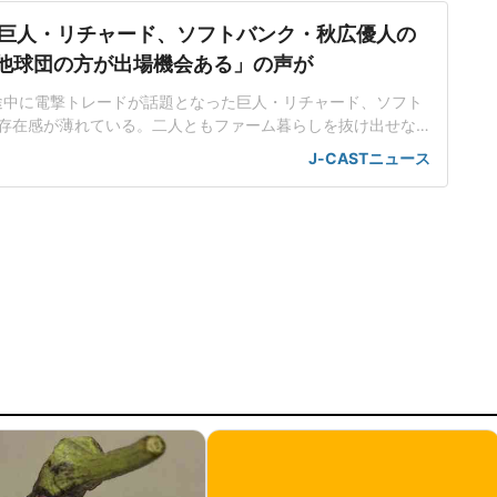
巨人・リチャード、ソフトバンク・秋広優人の
.「他球団の方が出場機会ある」の声が
ン途中に電撃トレードが話題となった巨人・リチャード、ソフト
存在感が薄れている。二人ともファーム暮らしを抜け出せな
トバンク在籍時にウエスタン・リーグで5年連続本塁打王に輝
J-CASTニュース
れ、秋広優人、大江竜聖と2対1のトレードで25年5月に巨人に
督の期待は大きく、77試合出場で打率.211、11本塁打、39