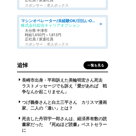
スポンサー：求人ボックス
マシンオペレーター/未経験OK/日払いOK/交替制/20・30・40代活躍中/製造 工場
＞
株式会社綜合キャリアオプション
大分県 中津市
時給1,450円～1,813円
正社員 / 派遣社員
スポンサー：求人ボックス
追悼
一覧を見る
長崎市出身・平和訴えた美輪明宏さん死去
ラストメッセージでも訴え「愛があれば 戦
争なんか起こりません」
つげ義春さんと白土三平さん カリスマ漫画
家、二人の「違い」とは？
死去した丹羽宇一郎さんは、経済界有数の読
書家だった 『死ぬほど読書』ベストセラー
に