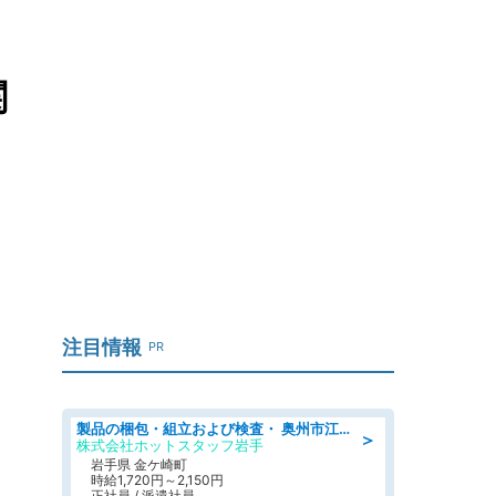
関
注目情報
PR
製品の梱包・組立および検査・ 奥州市江刺/大手企業で長期安定 梱包・検査・組立/半年経過毎に5万円の報奨金有
＞
株式会社ホットスタッフ岩手
岩手県 金ケ崎町
時給1,720円～2,150円
正社員 / 派遣社員