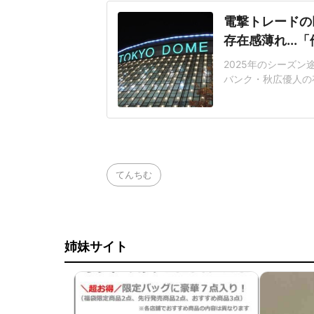
電撃トレードの
存在感薄れ..
2025年のシーズ
バンク・秋広優人の
いリチャードはソフ
いた長打力を評価さ
移籍。阿部慎之助前監
打点をマークした。
てんちむ
姉妹サイト