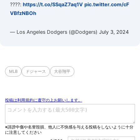
????️:
https://t.co/SSqaZ7aq1V
pic.twitter.com/cF
VBfzNBOh
— Los Angeles Dodgers (@Dodgers)
July 3, 2024
MLB
ドジャース
大谷翔平