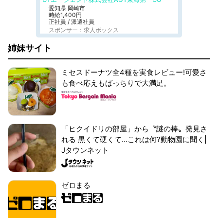
愛知県 岡崎市
時給1,400円
正社員 / 派遣社員
スポンサー：求人ボックス
姉妹サイト
ミセスドーナツ全4種を実食レビュー!可愛さ
も食べ応えもばっちりで大満足。
「ヒクイドリの部屋」から〝謎の棒〟発見さ
れる 黒くて硬くて...これは何?動物園に聞く|
Jタウンネット
ゼロまる