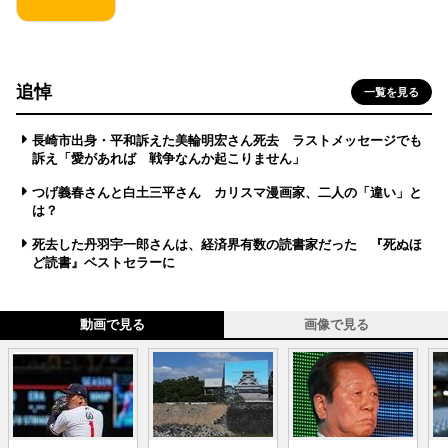
追悼
一覧を見る
長崎市出身・平和訴えた美輪明宏さん死去 ラストメッセージでも
訴え「愛があれば 戦争なんか起こりません」
つげ義春さんと白土三平さん カリスマ漫画家、二人の「違い」と
は？
死去した丹羽宇一郎さんは、経済界有数の読書家だった 『死ぬほ
ど読書』ベストセラーに
動画で見る
画像で見る