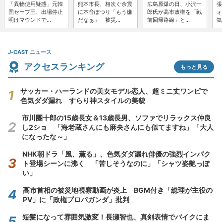
「異物使用疑惑」元韓
熊本市長、相次ぐ余震
広島原爆の日、小沢一
張
国セーブ王、出場停止
に本音ぽつり「もう嫌
郎氏が高市政権を「戦
ォ
明けマウンドで...
だなぁ」 被災...
前回帰路線」と...
気
J-CAST ニュース
アクセスランキング
もっと見る
サッカー・ハーランドの美女モデル恋人、超ミニ丈ワンピで
色気ダダ漏れ すらり神スタイルの美貌
市川團十郎の15歳長女＆13歳長男、ソファでリラックス仲良
し2ショ 「海老蔵さんにも麻央さんにも似てますね」「大人
になったな～」
NHK朝ドラ「風、薫る」、色気ダダ漏れ俳優の強烈インパク
ト登場シーンに沸く 「苦しそうなのに」「シャツ姿艶っぽ
い」
高市首相の被災地視察動画が炎上 BGM付き「総理が主役の
PV」に「政権プロパガンダ」批判
短髪になって雰囲気激変！長瀬智也、真剣表情でバイクにま