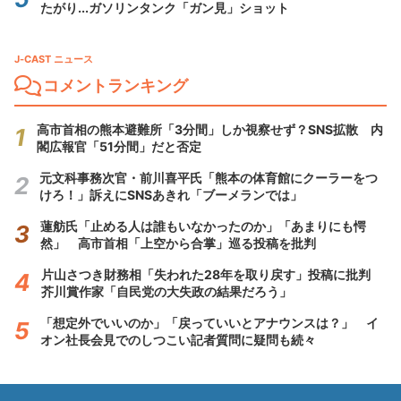
たがり...ガソリンタンク「ガン見」ショット
J-CAST ニュース
コメントランキング
高市首相の熊本避難所「3分間」しか視察せず？SNS拡散 内
閣広報官「51分間」だと否定
元文科事務次官・前川喜平氏「熊本の体育館にクーラーをつ
けろ！」訴えにSNSあきれ「ブーメランでは」
蓮舫氏「止める人は誰もいなかったのか」「あまりにも愕
然」 高市首相「上空から合掌」巡る投稿を批判
片山さつき財務相「失われた28年を取り戻す」投稿に批判
芥川賞作家「自民党の大失政の結果だろう」
「想定外でいいのか」「戻っていいとアナウンスは？」 イ
オン社長会見でのしつこい記者質問に疑問も続々