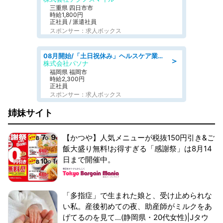
三重県 四日市市
時給1,800円
正社員 / 派遣社員
スポンサー：求人ボックス
08月開始/「土日祝休み」ヘルスケア業界の産業保健師/高時給/未経験OK/要資格:保健師、正看護師
＞
株式会社パソナ
福岡県 福岡市
時給2,300円
正社員
スポンサー：求人ボックス
姉妹サイト
【かつや】人気メニューが税抜150円引き&ご
飯大盛り無料!お得すぎる「感謝祭」は8月14
日まで開催中。
「多指症」で生まれた娘と、受け止められな
い私。産後初めての夜、助産師がミルクをあ
げてるのを見て...(静岡県・20代女性)|Jタウ