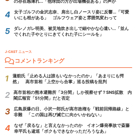
の存在感薄れ...「他球団の方が出場機会ある」の声が
女子ゴルフの金沢志奈、肩出し白ノースリ姿に反響...「可愛
いにも程がある」 ゴルフウェア姿と雰囲気変わって
ダレノガレ明美、被災地炊き出しで細やかな心遣い...「並ん
でくれた子やとりにきてくれた子にシールを」
J-CAST ニュース
コメントランキング
蓮舫氏「止める人は誰もいなかったのか」「あまりにも愕
然」 高市首相「上空から合掌」巡る投稿を批判
高市首相の熊本避難所「3分間」しか視察せず？SNS拡散 内
閣広報官「51分間」だと否定
広島原爆の日、小沢一郎氏が高市政権を「戦前回帰路線」と
非難 「この国は再び滅亡に向かいかねない」
なぜ「戻るな」と言えなかったのか イオン爆発事故で斎藤
幸平氏も逡巡「ボクもできなかっただろうなあ」