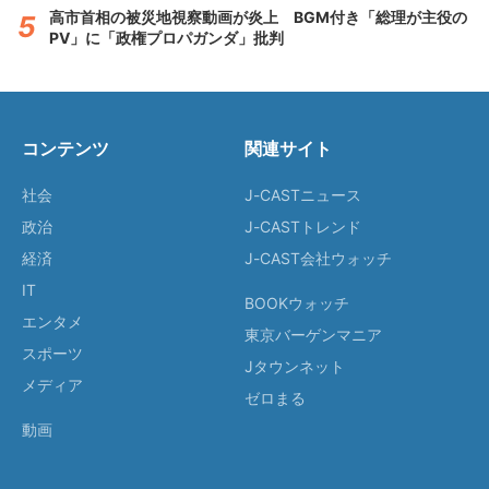
高市首相の被災地視察動画が炎上 BGM付き「総理が主役の
PV」に「政権プロパガンダ」批判
コンテンツ
関連サイト
社会
J-CASTニュース
政治
J-CASTトレンド
経済
J-CAST会社ウォッチ
IT
BOOKウォッチ
エンタメ
東京バーゲンマニア
スポーツ
Jタウンネット
メディア
ゼロまる
動画