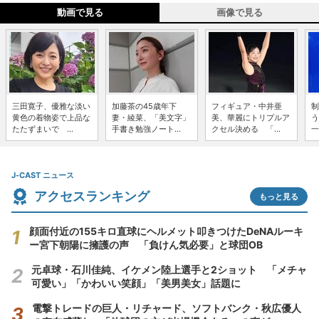
動画で見る
画像で見る
三田寛子、優雅な淡い
加藤茶の45歳年下
フィギュア・中井亜
制
黄色の着物姿で上品な
妻・綾菜、「美文字」
美、華麗にトリプルア
う
たたずまいで ...
手書き勉強ノート...
クセル決める 「...
一
J-CAST ニュース
アクセスランキング
もっと見る
顔面付近の155キロ直球にヘルメット叩きつけたDeNAルーキ
ー宮下朝陽に擁護の声 「負けん気必要」と球団OB
元卓球・石川佳純、イケメン陸上選手と2ショット 「メチャ
可愛い」「かわいい笑顔」「美男美女」話題に
電撃トレードの巨人・リチャード、ソフトバンク・秋広優人