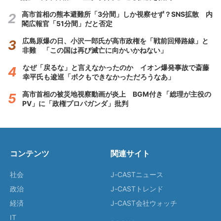
高市首相の熊本避難所「3分間」しか視察せず？SNS拡散 内
閣広報官「51分間」だと否定
広島原爆の日、小沢一郎氏が高市政権を「戦前回帰路線」と
非難 「この国は再び滅亡に向かいかねない」
なぜ「戻るな」と言えなかったのか イオン爆発事故で斎藤
幸平氏も逡巡「ボクもできなかっただろうなあ」
高市首相の被災地視察動画が炎上 BGM付き「総理が主役の
PV」に「政権プロパガンダ」批判
コンテンツ
関連サイト
社会
J-CASTニュース
政治
J-CASTトレンド
経済
J-CAST会社ウォッチ
IT