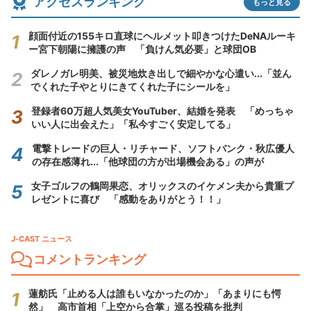
アクセスランキング
もっと見る
顔面付近の155キロ直球にヘルメット叩きつけたDeNAルーキ
ー宮下朝陽に擁護の声 「負けん気必要」と球団OB
ダレノガレ明美、被災地炊き出しで細やかな心遣い...「並ん
でくれた子やとりにきてくれた子にシールを」
登録者60万超人気美女YouTuber、結婚を発表 「めっちゃ
いい人に出会えた」「私今すごく安定してる」
電撃トレードの巨人・リチャード、ソフトバンク・秋広優人
の存在感薄れ...「他球団の方が出場機会ある」の声が
女子ゴルフの鶴岡果恋、オリックスのイケメン夫から貴重プ
レゼントに喜び 「感動をありがとう！！」
J-CAST ニュース
コメントランキング
蓮舫氏「止める人は誰もいなかったのか」「あまりにも愕
然」 高市首相「上空から合掌」巡る投稿を批判