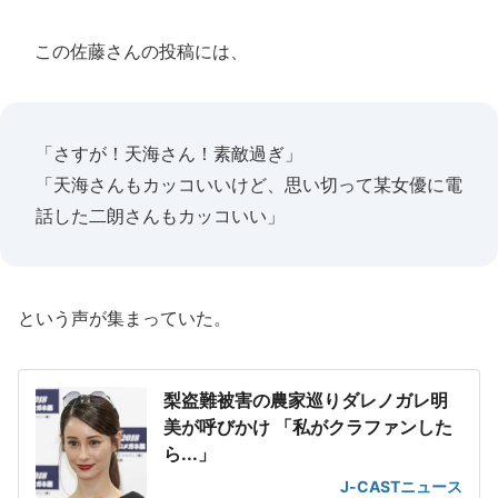
この佐藤さんの投稿には、
「さすが！天海さん！素敵過ぎ」
「天海さんもカッコいいけど、思い切って某女優に電
話した二朗さんもカッコいい」
という声が集まっていた。
梨盗難被害の農家巡りダレノガレ明
美が呼びかけ 「私がクラファンした
ら...」
J-CASTニュース