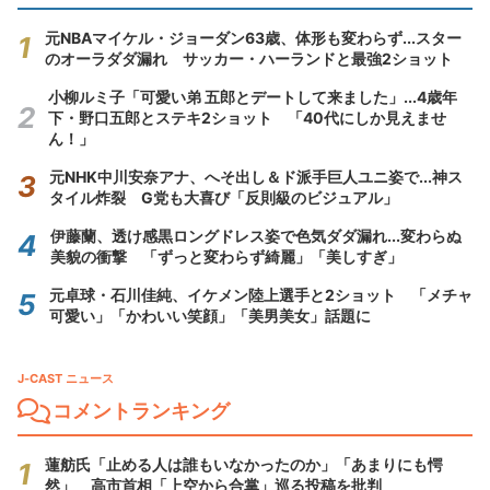
元NBAマイケル・ジョーダン63歳、体形も変わらず...スター
のオーラダダ漏れ サッカー・ハーランドと最強2ショット
小柳ルミ子「可愛い弟 五郎とデートして来ました」...4歳年
下・野口五郎とステキ2ショット 「40代にしか見えませ
ん！」
元NHK中川安奈アナ、へそ出し＆ド派手巨人ユニ姿で...神ス
タイル炸裂 G党も大喜び「反則級のビジュアル」
伊藤蘭、透け感黒ロングドレス姿で色気ダダ漏れ...変わらぬ
美貌の衝撃 「ずっと変わらず綺麗」「美しすぎ」
元卓球・石川佳純、イケメン陸上選手と2ショット 「メチャ
可愛い」「かわいい笑顔」「美男美女」話題に
J-CAST ニュース
コメントランキング
蓮舫氏「止める人は誰もいなかったのか」「あまりにも愕
然」 高市首相「上空から合掌」巡る投稿を批判