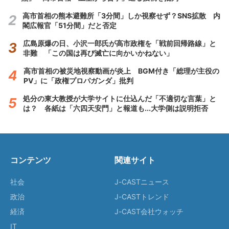
高市首相の熊本避難所「3分間」しか視察せず？SNS拡散 内
閣広報官「51分間」だと否定
広島原爆の日、小沢一郎氏が高市政権を「戦前回帰路線」と
非難 「この国は再び滅亡に向かいかねない」
高市首相の被災地視察動画が炎上 BGM付き「総理が主役の
PV」に「政権プロパガンダ」批判
処分の東大教授が大学サイトに仕込んだ「不適切な言葉」と
は？ 各紙は「六四天安門」と報道も...大学側は説明拒否
コンテンツ
関連サイト
社会
J-CASTニュース
政治
J-CASTトレンド
経済
J-CAST会社ウォッチ
IT