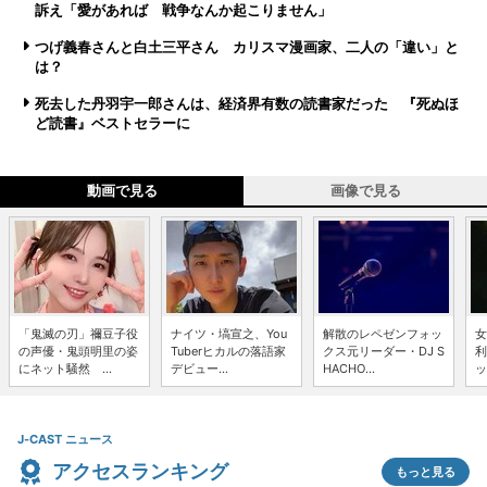
訴え「愛があれば 戦争なんか起こりません」
つげ義春さんと白土三平さん カリスマ漫画家、二人の「違い」と
は？
死去した丹羽宇一郎さんは、経済界有数の読書家だった 『死ぬほ
ど読書』ベストセラーに
動画で見る
画像で見る
「鬼滅の刃」禰豆子役
ナイツ・塙宣之、You
解散のレペゼンフォッ
女
の声優・鬼頭明里の姿
Tuberヒカルの落語家
クス元リーダー・DJ S
利
にネット騒然 ...
デビュー...
HACHO...
ッ
J-CAST ニュース
アクセスランキング
もっと見る