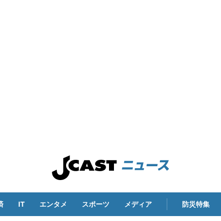
済
IT
エンタメ
スポーツ
メディア
防災特集