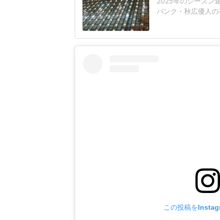
2025年のシーズ
バンク・秋広優人の
いリチャードはソフ
いた長打力を評価さ
移籍。阿部慎之助前監
打点をマークした。
この投稿をInsta