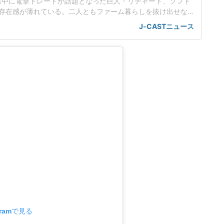
ン途中に電撃トレードが話題となった巨人・リチャード、ソフト
存在感が薄れている。二人ともファーム暮らしを抜け出せな
トバンク在籍時にウエスタン・リーグで5年連続本塁打王に輝
J-CASTニュース
れ、秋広優人、大江竜聖と2対1のトレードで25年5月に巨人に
督の期待は大きく、77試合出場で打率.211、11本塁打、39
gramで見る