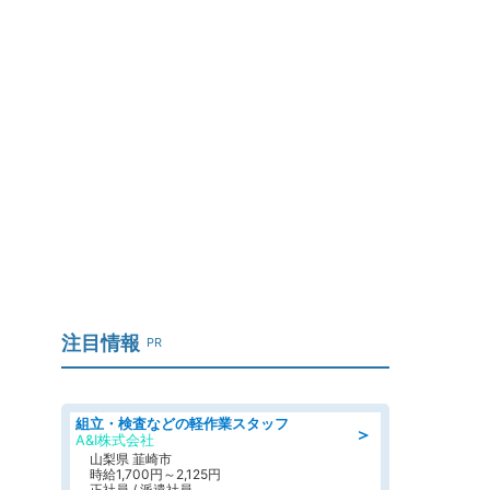
目
注目情報
PR
組立・検査などの軽作業スタッフ
＞
A&I株式会社
山梨県 韮崎市
時給1,700円～2,125円
正社員 / 派遣社員