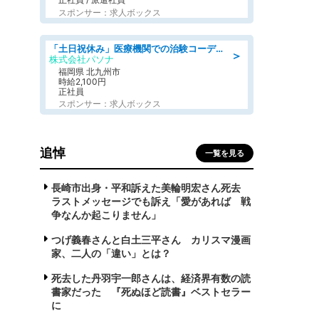
スポンサー：求人ボックス
「土日祝休み」医療機関での治験コーディネーターのお仕事/看護師
＞
株式会社パソナ
福岡県 北九州市
時給2,100円
正社員
スポンサー：求人ボックス
追悼
一覧を見る
長崎市出身・平和訴えた美輪明宏さん死去
ラストメッセージでも訴え「愛があれば 戦
争なんか起こりません」
つげ義春さんと白土三平さん カリスマ漫画
家、二人の「違い」とは？
死去した丹羽宇一郎さんは、経済界有数の読
書家だった 『死ぬほど読書』ベストセラー
に