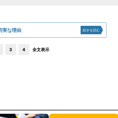
切実な理由
続きを読む
3
4
全文表示