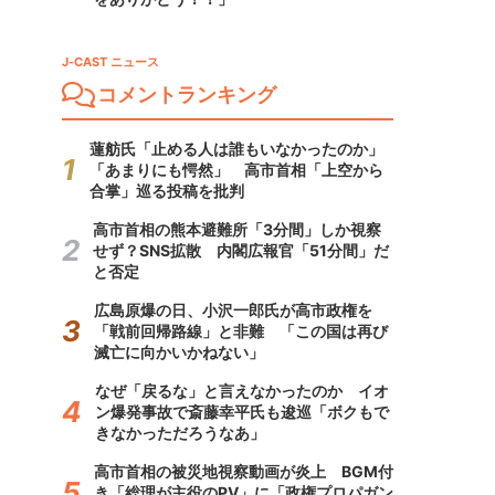
J-CAST ニュース
コメントランキング
蓮舫氏「止める人は誰もいなかったのか」
「あまりにも愕然」 高市首相「上空から
合掌」巡る投稿を批判
高市首相の熊本避難所「3分間」しか視察
せず？SNS拡散 内閣広報官「51分間」だ
と否定
広島原爆の日、小沢一郎氏が高市政権を
「戦前回帰路線」と非難 「この国は再び
滅亡に向かいかねない」
なぜ「戻るな」と言えなかったのか イオ
ン爆発事故で斎藤幸平氏も逡巡「ボクもで
きなかっただろうなあ」
高市首相の被災地視察動画が炎上 BGM付
き「総理が主役のPV」に「政権プロパガン