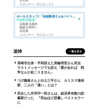
スポンサー：求人ボックス
ホールスタッフ/「未経験者さん&バイトデビューも大歓迎」残業ほぼなし×1日3時間〜勤務OK!フォロー体制も充実/広島県/広島市南区
＞
中国料理敦煌
広島県 広島市
時給1,150円～
正社員
スポンサー：求人ボックス
追悼
一覧を見る
長崎市出身・平和訴えた美輪明宏さん死去
ラストメッセージでも訴え「愛があれば 戦
争なんか起こりません」
つげ義春さんと白土三平さん カリスマ漫画
家、二人の「違い」とは？
死去した丹羽宇一郎さんは、経済界有数の読
書家だった 『死ぬほど読書』ベストセラー
に