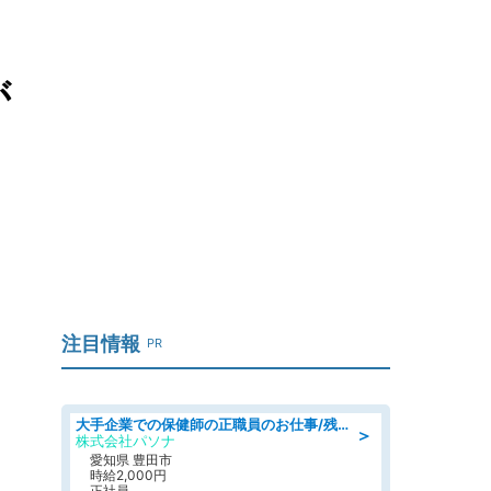
が
注目情報
PR
大手企業での保健師の正職員のお仕事/残業なし/要資格:保健師
＞
株式会社パソナ
愛知県 豊田市
時給2,000円
正社員