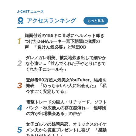
J-CAST ニュース
アクセスランキング
もっと見る
顔面付近の155キロ直球にヘルメット叩き
つけたDeNAルーキー宮下朝陽に擁護の
声 「負けん気必要」と球団OB
ダレノガレ明美、被災地炊き出しで細やか
な心遣い...「並んでくれた子やとりにきて
くれた子にシールを」
登録者60万超人気美女YouTuber、結婚を
発表 「めっちゃいい人に出会えた」「私
今すごく安定してる」
電撃トレードの巨人・リチャード、ソフト
バンク・秋広優人の存在感薄れ...「他球団
の方が出場機会ある」の声が
女子ゴルフの鶴岡果恋、オリックスのイケ
メン夫から貴重プレゼントに喜び 「感動
をありがとう！！」