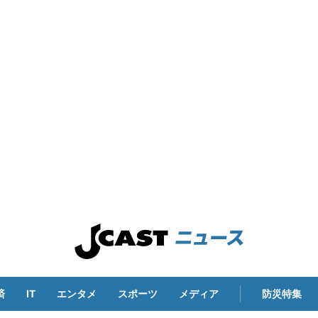
済
IT
エンタメ
スポーツ
メディア
防災特集