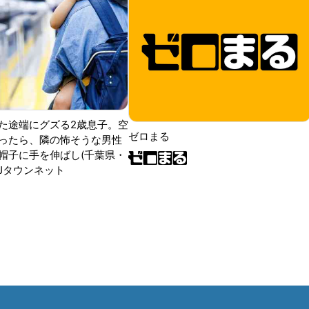
た途端にグズる2歳息子。空
ゼロまる
ったら、隣の怖そうな男性
帽子に手を伸ばし(千葉県・
|Jタウンネット