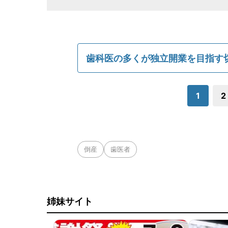
歯科医の多くが独立開業を目指す
1
2
倒産
歯医者
姉妹サイト