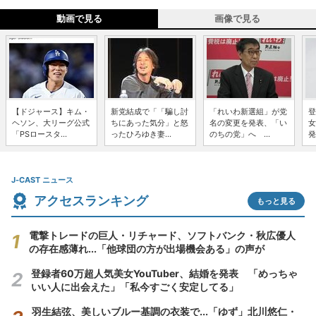
動画で見る
画像で見る
【ドジャース】キム・
新党結成で「「騙し討
「れいわ新選組」が党
登
ヘソン、大リーグ公式
ちにあった気分」と怒
名の変更を発表、「い
女
「PSロースタ...
ったひろゆき妻...
のちの党」へ ...
発
J-CAST ニュース
アクセスランキング
もっと見る
電撃トレードの巨人・リチャード、ソフトバンク・秋広優人
の存在感薄れ...「他球団の方が出場機会ある」の声が
登録者60万超人気美女YouTuber、結婚を発表 「めっちゃ
いい人に出会えた」「私今すごく安定してる」
羽生結弦、美しいブルー基調の衣装で...「ゆず」北川悠仁・