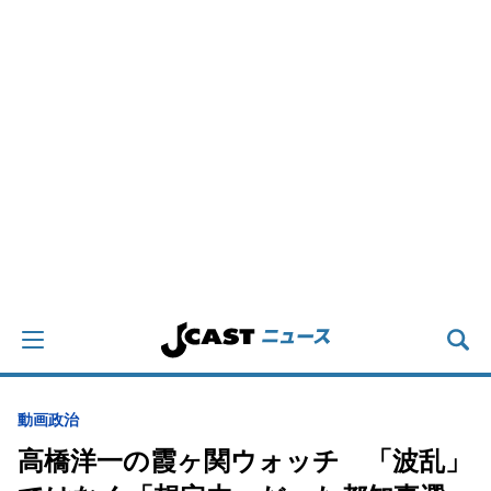
動画
政治
高橋洋一の霞ヶ関ウォッチ 「波乱」