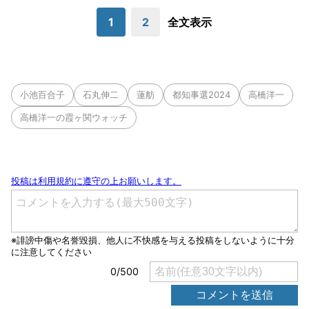
1
2
全文表示
小池百合子
石丸伸二
蓮舫
都知事選2024
高橋洋一
高橋洋一の霞ヶ関ウォッチ