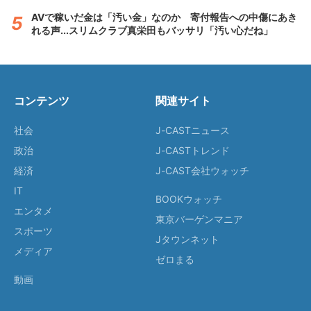
AVで稼いだ金は「汚い金」なのか 寄付報告への中傷にあき
れる声...スリムクラブ真栄田もバッサリ「汚い心だね」
コンテンツ
関連サイト
社会
J-CASTニュース
政治
J-CASTトレンド
経済
J-CAST会社ウォッチ
IT
BOOKウォッチ
エンタメ
東京バーゲンマニア
スポーツ
Jタウンネット
メディア
ゼロまる
動画