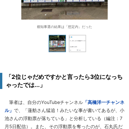
都知事選の結果は「想定内」だった
「2位じゃだめですかと言ったら3位になっち
ゃったでは...」
筆者は、自分のYouTubeチャンネル
「高橋洋一チャンネ
ル」
で、「蓮舫さん猛追！みたいな事が書いてあるが、小
池さんの浮動票が落ちている」と分析している（編注：7
月5日配信）。また、その浮動票を奪ったのが、石丸氏だ