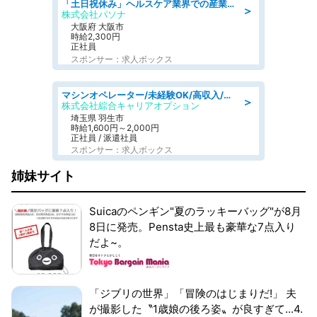
「土日祝休み」ヘルスケア業界での産業保健師業務/看護師/高時給/要資格:正看護師
＞
株式会社パソナ
大阪府 大阪市
時給2,300円
正社員
スポンサー：求人ボックス
マシンオペレーター/未経験OK/高収入/日払いOK/寮費無料/交替制
＞
株式会社綜合キャリアオプション
埼玉県 羽生市
時給1,600円～2,000円
正社員 / 派遣社員
スポンサー：求人ボックス
姉妹サイト
Suicaのペンギン"夏のラッキーバッグ"が8月
8日に発売。Pensta史上最も豪華な7点入り
だよ~。
「ジブリの世界」「冒険のはじまりだ!」 夫
が撮影した〝1歳娘の後ろ姿〟が良すぎて...4.