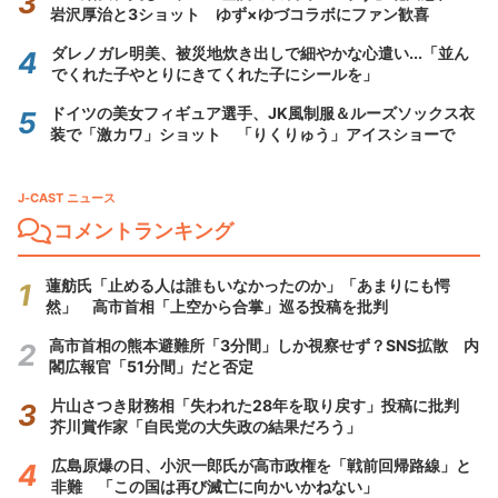
岩沢厚治と3ショット ゆず×ゆづコラボにファン歓喜
ダレノガレ明美、被災地炊き出しで細やかな心遣い...「並ん
でくれた子やとりにきてくれた子にシールを」
ドイツの美女フィギュア選手、JK風制服＆ルーズソックス衣
装で「激カワ」ショット 「りくりゅう」アイスショーで
J-CAST ニュース
コメントランキング
蓮舫氏「止める人は誰もいなかったのか」「あまりにも愕
然」 高市首相「上空から合掌」巡る投稿を批判
高市首相の熊本避難所「3分間」しか視察せず？SNS拡散 内
閣広報官「51分間」だと否定
片山さつき財務相「失われた28年を取り戻す」投稿に批判
芥川賞作家「自民党の大失政の結果だろう」
広島原爆の日、小沢一郎氏が高市政権を「戦前回帰路線」と
非難 「この国は再び滅亡に向かいかねない」