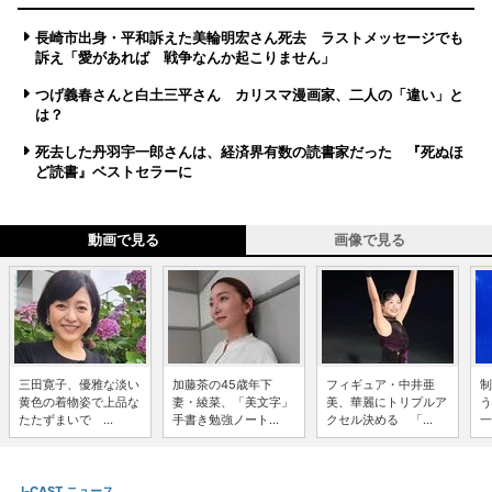
長崎市出身・平和訴えた美輪明宏さん死去 ラストメッセージでも
訴え「愛があれば 戦争なんか起こりません」
つげ義春さんと白土三平さん カリスマ漫画家、二人の「違い」と
は？
死去した丹羽宇一郎さんは、経済界有数の読書家だった 『死ぬほ
ど読書』ベストセラーに
動画で見る
画像で見る
三田寛子、優雅な淡い
加藤茶の45歳年下
フィギュア・中井亜
制
黄色の着物姿で上品な
妻・綾菜、「美文字」
美、華麗にトリプルア
う
たたずまいで ...
手書き勉強ノート...
クセル決める 「...
一
J-CAST ニュース