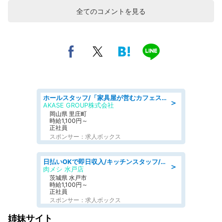
全てのコメントを見る
ホールスタッフ/「家具屋が営むカフェスタッフ!」週2日～OK!嬉しいまかない付き/岡山県/浅口郡里庄町
＞
AKASE GROUP株式会社
岡山県 里庄町
時給1,100円～
正社員
スポンサー：求人ボックス
日払いOKで即日収入/キッチンスタッフ/「原付免許必須」デリバリー業務など、自己成長可能な幅広い仕事に挑戦!髪型自由&ピアス・ネイルOK/茨城県/水戸市
＞
肉メシ 水戸店
茨城県 水戸市
時給1,100円～
正社員
スポンサー：求人ボックス
姉妹サイト