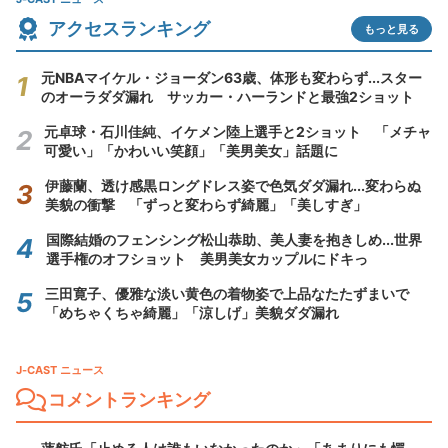
アクセスランキング
もっと見る
元NBAマイケル・ジョーダン63歳、体形も変わらず...スター
のオーラダダ漏れ サッカー・ハーランドと最強2ショット
元卓球・石川佳純、イケメン陸上選手と2ショット 「メチャ
可愛い」「かわいい笑顔」「美男美女」話題に
伊藤蘭、透け感黒ロングドレス姿で色気ダダ漏れ...変わらぬ
美貌の衝撃 「ずっと変わらず綺麗」「美しすぎ」
国際結婚のフェンシング松山恭助、美人妻を抱きしめ...世界
選手権のオフショット 美男美女カップルにドキっ
三田寛子、優雅な淡い黄色の着物姿で上品なたたずまいで
「めちゃくちゃ綺麗」「涼しげ」美貌ダダ漏れ
J-CAST ニュース
コメントランキング