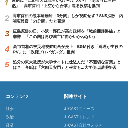
蓮舫氏「止める人は誰もいなかったのか」「あまりにも愕
然」 高市首相「上空から合掌」巡る投稿を批判
高市首相の熊本避難所「3分間」しか視察せず？SNS拡散 内
閣広報官「51分間」だと否定
広島原爆の日、小沢一郎氏が高市政権を「戦前回帰路線」と
非難 「この国は再び滅亡に向かいかねない」
高市首相の被災地視察動画が炎上 BGM付き「総理が主役の
PV」に「政権プロパガンダ」批判
処分の東大教授が大学サイトに仕込んだ「不適切な言葉」と
は？ 各紙は「六四天安門」と報道も...大学側は説明拒否
コンテンツ
関連サイト
社会
J-CASTニュース
政治
J-CASTトレンド
経済
J-CAST会社ウォッチ