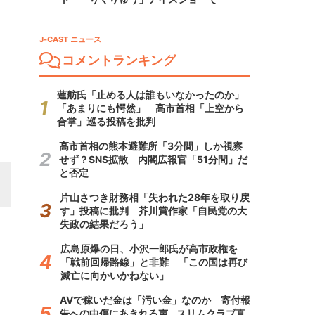
J-CAST ニュース
コメントランキング
蓮舫氏「止める人は誰もいなかったのか」
「あまりにも愕然」 高市首相「上空から
合掌」巡る投稿を批判
高市首相の熊本避難所「3分間」しか視察
せず？SNS拡散 内閣広報官「51分間」だ
と否定
片山さつき財務相「失われた28年を取り戻
す」投稿に批判 芥川賞作家「自民党の大
失政の結果だろう」
広島原爆の日、小沢一郎氏が高市政権を
「戦前回帰路線」と非難 「この国は再び
滅亡に向かいかねない」
AVで稼いだ金は「汚い金」なのか 寄付報
告への中傷にあきれる声...スリムクラブ真