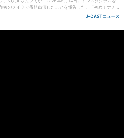
」の荒川さん(29)が、2026年5月14日にインスタグラムを
印象のメイクで番組出演したことを報告した。「初めてナチ
せて頂きました」荒川さんは、ABEMAで配信中の恋愛リアリ
J-CASTニュース
かけのマリッジ」に出演している。インスタグラムでは、
てナチュラルな私で出演させて頂きました」と報告。普段の
なる、ナチ