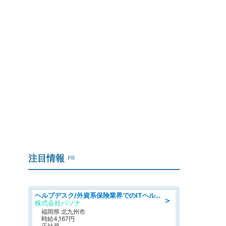
注目情報
PR
ヘルプデスク/外資系保険業界でのITヘルプデスク業務/駅近/即日勤務可/ヘルプデスク
＞
株式会社パソナ
福岡県 北九州市
時給4,167円
正社員