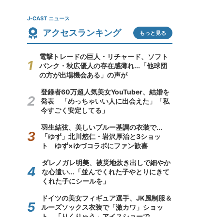
J-CAST ニュース
アクセスランキング
もっと見る
電撃トレードの巨人・リチャード、ソフト
バンク・秋広優人の存在感薄れ...「他球団
の方が出場機会ある」の声が
登録者60万超人気美女YouTuber、結婚を
発表 「めっちゃいい人に出会えた」「私
今すごく安定してる」
羽生結弦、美しいブルー基調の衣装で...
「ゆず」北川悠仁・岩沢厚治と3ショッ
ト ゆず×ゆづコラボにファン歓喜
ダレノガレ明美、被災地炊き出しで細やか
な心遣い...「並んでくれた子やとりにきて
くれた子にシールを」
ドイツの美女フィギュア選手、JK風制服＆
ルーズソックス衣装で「激カワ」ショッ
ト 「りくりゅう」アイスショーで