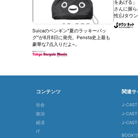
をあげる」
さんに握ら
性)|Jタウ
Suicaのペンギン"夏のラッキーバッ
グ"が8月8日に発売。Pensta史上最も
豪華な7点入りだよ~。
コンテンツ
関連サ
社会
J-CAS
政治
J-CAS
経済
J-CA
IT
BOOK