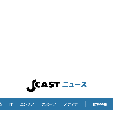
済
IT
エンタメ
スポーツ
メディア
防災特集