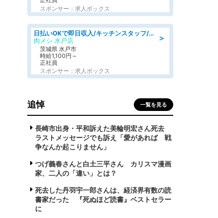
スポンサー：求人ボックス
日払いOKで即日収入/キッチンスタッフ/デリバリー業務など、自己成長可能な幅広い仕事に挑戦!髪型自由&ピアス・ネイルOK/茨城県/水戸市
＞
肉メシ 水戸店
茨城県 水戸市
時給1,100円～
正社員
スポンサー：求人ボックス
追悼
一覧を見る
長崎市出身・平和訴えた美輪明宏さん死去
ラストメッセージでも訴え「愛があれば 戦
争なんか起こりません」
つげ義春さんと白土三平さん カリスマ漫画
家、二人の「違い」とは？
死去した丹羽宇一郎さんは、経済界有数の読
書家だった 『死ぬほど読書』ベストセラー
に