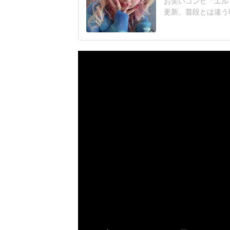
お笑いコンビ「エルフ
更新。普段とは違う
ュラルな私で出演さ
ティー番組「時計じ
「私ごとながら初め
ギャルメイクとは異