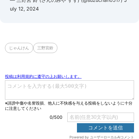
— 三野宮 鈴 (さんのみや すず) (@suzuchan0517)
J
uly 12, 2024
じゃんけん
三野宮鈴