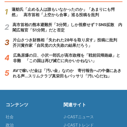
蓮舫氏「止める人は誰もいなかったのか」「あまりにも愕
然」 高市首相「上空から合掌」巡る投稿を批判
高市首相の熊本避難所「3分間」しか視察せず？SNS拡散 内
閣広報官「51分間」だと否定
片山さつき財務相「失われた28年を取り戻す」投稿に批判
芥川賞作家「自民党の大失政の結果だろう」
広島原爆の日、小沢一郎氏が高市政権を「戦前回帰路線」と
非難 「この国は再び滅亡に向かいかねない」
AVで稼いだ金は「汚い金」なのか 寄付報告への中傷にあき
れる声...スリムクラブ真栄田もバッサリ「汚い心だね」
コンテンツ
関連サイト
社会
J-CASTニュース
政治
J-CASTトレンド