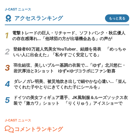
J-CAST ニュース
アクセスランキング
もっと見る
電撃トレードの巨人・リチャード、ソフトバンク・秋広優人
の存在感薄れ...「他球団の方が出場機会ある」の声が
登録者60万超人気美女YouTuber、結婚を発表 「めっちゃ
いい人に出会えた」「私今すごく安定してる」
羽生結弦、美しいブルー基調の衣装で...「ゆず」北川悠仁・
岩沢厚治と3ショット ゆず×ゆづコラボにファン歓喜
ダレノガレ明美、被災地炊き出しで細やかな心遣い...「並ん
でくれた子やとりにきてくれた子にシールを」
ドイツの美女フィギュア選手、JK風制服＆ルーズソックス衣
装で「激カワ」ショット 「りくりゅう」アイスショーで
J-CAST ニュース
コメントランキング