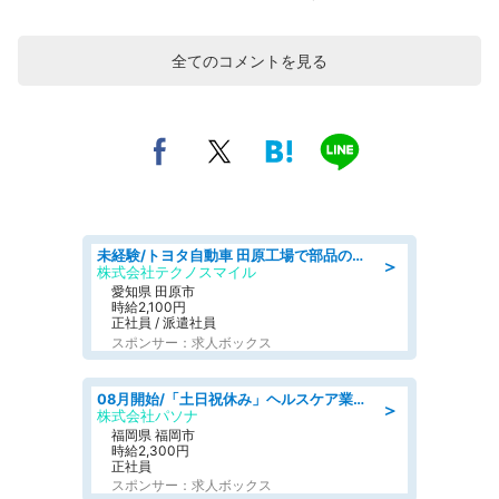
全てのコメントを見る
未経験/トヨタ自動車 田原工場で部品の運搬作業/tutumi
＞
株式会社テクノスマイル
愛知県 田原市
時給2,100円
正社員 / 派遣社員
スポンサー：求人ボックス
08月開始/「土日祝休み」ヘルスケア業界の産業保健師/高時給/未経験OK/要資格:保健師、正看護師
＞
株式会社パソナ
福岡県 福岡市
時給2,300円
正社員
スポンサー：求人ボックス