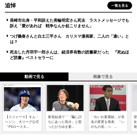
追悼
一覧を見る
長崎市出身・平和訴えた美輪明宏さん死去 ラストメッセージでも
訴え「愛があれば 戦争なんか起こりません」
つげ義春さんと白土三平さん カリスマ漫画家、二人の「違い」と
は？
死去した丹羽宇一郎さんは、経済界有数の読書家だった 『死ぬほ
ど読書』ベストセラーに
動画で見る
画像で見る
【ドジャース】キム・
新党結成で「「騙し討
「れいわ新選組」が党
登
ヘソン、大リーグ公式
ちにあった気分」と怒
名の変更を発表、「い
女
「PSロースタ...
ったひろゆき妻...
のちの党」へ ...
発